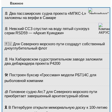
Судостроение
Важное
🚢 Два пассажирских судна проекта «МПКС-L»
Реклама
заложены на верфи в Самаре
Флот
🚢 Невский ССЗ спустил на воду пятый сухогруз
серии RSD59 — «Архип Куинджи»
Разделы
🇷🇺 Для Северного морского пути создадут собственный
дноуглубительный флот
Судостроение
Торговая площадка
Пульс
Доска объявлений
🚢 На Хабаровском судостроительном заводе заложили
Новости
Продажа флота
два дебаркадера проекта Р4200
Компании
Оборудование
Репутация
Изделия
🛠️ Построен буксир «Гроссман» модели РБТ14С для
Работа
Материалы
рыболовной компании
Крюинг
Услуги
Журнал
🧊 Головное судно Arc7 для Северного морского пути
приобретает завершенный архитектурный облик
Реклама
🎗️ В Петербурге открыли мемориальную доску к 100-летию