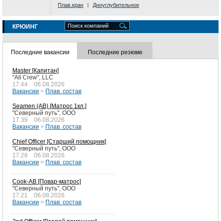
Плав.кран
|
Дноуглубительное
Поиск компаний
КРЮИНГ
RU
Последние вакансии
Последние резюме
НИКОЛАЙ ЧУДОТВОРЕЦ
Пассажирское судно
Master [Капитан]
"All Crew", LLC
17.44
06.08.2026
Вакансии
>
Плав. состав
Seamen (AB) [Матрос 1кл.]
"Северный путь", ООО
17.39
06.08.2026
Вакансии
>
Плав. состав
Chief Officer [Старший помощник]
"Северный путь", ООО
RU
17.29
06.08.2026
ДОРОЖНИК
Вакансии
>
Плав. состав
Грузопассажирское судно
Cook-AB [Повар-матрос]
"Северный путь", ООО
17.21
06.08.2026
Вакансии
>
Плав. состав