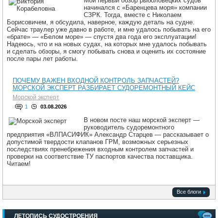
Мой первый обзор рыболовецких судов
начинался с «Баренцева моря» компании
СЗРК. Тогда, вместе с Николаем
Борисовичем, я обсудила, наверное, каждую деталь на судне.
Сейчас траулер уже давно в работе, и мне удалось побывать на его
«брате» — «Белом море» — спустя два года его эксплуатации!
Надеюсь, что и на новых судах, на которых мне удалось побывать
и сделать обзоры, я смогу побывать снова и оценить их состояние
после пары лет работы.
ПОЧЕМУ ВАЖЕН ВХОДНОЙ КОНТРОЛЬ ЗАПЧАСТЕЙ?
МОРСКОЙ ЭКСПЕРТ РАЗБИРАЕТ СУДОРЕМОНТНЫЙ КЕЙС
Морской эксперт
1
03.08.2026
В новом посте наш морской эксперт —
руководитель судоремонтного
предприятия «ВЛПАСИФИК» Александр Старцев — рассказывает о
допустимой твердости клапанов ГРМ, возможных серьезных
последствиях пренебрежения входным контролем запчастей и
проверки на соответствие ТУ паспортов качества поставщика.
Читаем!
Все блоги
ЛЕТОПИСЬ СУДОСТРОЕНИЯ