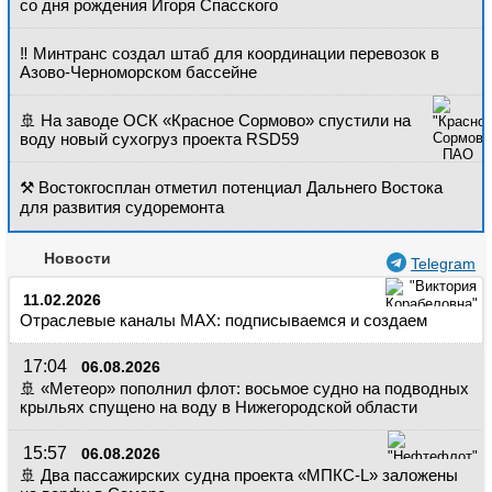
Конференции
Флот
со дня рождения Игоря Спасского
Выставки и семинары
Галерея флота
‼️ Минтранс создал штаб для координации перевозок в
Личности
Форум
Азово-Черноморском бассейне
Словарь
Отзывы
Все службы
🚢 На заводе ОСК «Красное Сормово» спустили на
воду новый сухогруз проекта RSD59
⚒️ Востокгосплан отметил потенциал Дальнего Востока
для развития судоремонта
Новости
Telegram
11.02.2026
Отраслевые каналы МАХ: подписываемся и создаем
17:04
06.08.2026
🚢 «Метеор» пополнил флот: восьмое судно на подводных
крыльях спущено на воду в Нижегородской области
15:57
06.08.2026
🚢 Два пассажирских судна проекта «МПКС-L» заложены