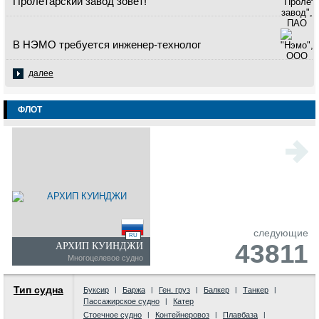
Пролетарский завод зовет!
В НЭМО требуется инженер-технолог
далее
ФЛОТ
следующие
RU
43811
АРХИП КУИНДЖИ
Многоцелевое судно
Тип судна
Буксир
|
Баржа
|
Ген. груз
|
Балкер
|
Танкер
|
Пассажирское судно
|
Катер
Стоечное судно
|
Контейнеровоз
|
Плавбаза
|