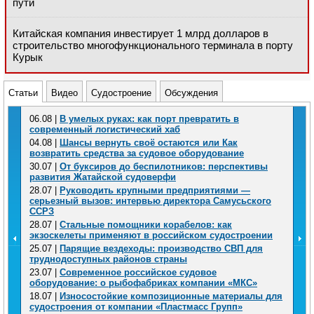
пути
Китайская компания инвестирует 1 млрд долларов в
строительство многофункционального терминала в порту
Курык
Статьи
Видео
Судостроение
Обсуждения
06.08 |
В умелых руках: как порт превратить в
современный логистический хаб
04.08 |
Шансы вернуть своё остаются или Как
возвратить средства за судовое оборудование
30.07 |
От буксиров до беспилотников: перспективы
развития Жатайской судоверфи
28.07 |
Руководить крупными предприятиями —
серьезный вызов: интервью директора Самусьского
ССРЗ
28.07 |
Стальные помощники корабелов: как
экзоскелеты применяют в российском судостроении
25.07 |
Парящие вездеходы: производство СВП для
труднодоступных районов страны
23.07 |
Современное российское судовое
оборудование: о рыбофабриках компании «МКС»
18.07 |
Износостойкие композиционные материалы для
судостроения от компании «Пластмасс Групп»