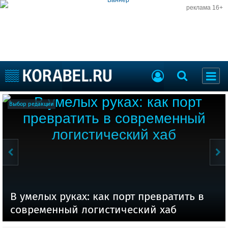
реклама 16+
НАШИ ВСТРЕЧИ
Выбор редакции
Новости
Компании
Работа
Журнал
В умелых руках: как порт превратить в
современный логистический хаб
Торговая площадка