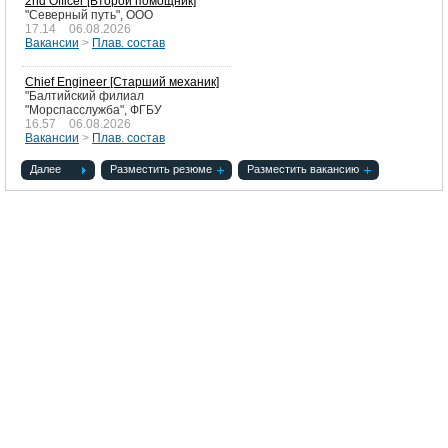
2nd Officer [Второй помощник]
"Северный путь", ООО
17.14
06.08.2026
Вакансии
>
Плав. состав
Chief Engineer [Старший механик]
ИРТЫШ-2503
"Балтийский филиал
Дноуглубительное
"Морспасслужба", ФГБУ
16.57
06.08.2026
Вакансии
>
Плав. состав
Далее
Разместить резюме
Разместить вакансию
RU
А.И. ГЕРЦЕН
Пассажирское судно