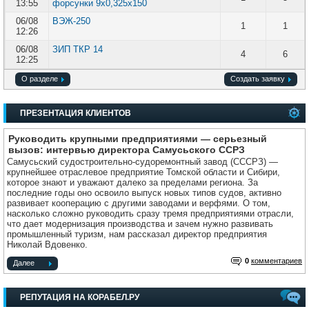
13:55
форсунки 9х0,325х150
06/08
ВЭЖ-250
1
1
12:26
06/08
ЗИП ТКР 14
4
6
12:25
О разделе
Создать заявку
ПРЕЗЕНТАЦИЯ КЛИЕНТОВ
Руководить крупными предприятиями — серьезный
вызов: интервью директора Самусьского ССРЗ
Самусьский судостроительно-судоремонтный завод (СССРЗ) —
крупнейшее отраслевое предприятие Томской области и Сибири,
которое знают и уважают далеко за пределами региона. За
последние годы оно освоило выпуск новых типов судов, активно
развивает кооперацию с другими заводами и верфями. О том,
насколько сложно руководить сразу тремя предприятиями отрасли,
что дает модернизация производства и зачем нужно развивать
промышленный туризм, нам рассказал директор предприятия
Николай Вдовенко.
0
комментариев
Далее
РЕПУТАЦИЯ НА КОРАБЕЛ.РУ