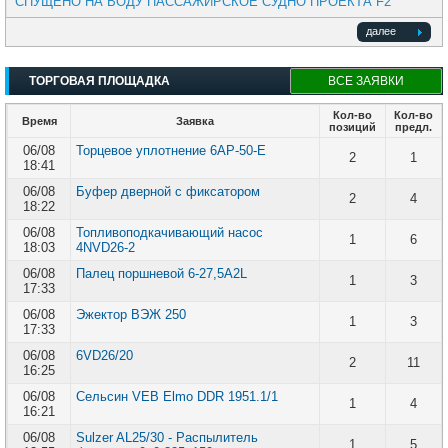
СПУЩЕНО НА ВОДУ ПАССАЖИРСКОЕ СУДНО ПРОЕКТА F2
далее
ТОРГОВАЯ ПЛОЩАДКА
ВСЕ ЗАЯВКИ
Кол-во
Кол-во
Время
Заявка
позиций
предл.
06/08
Торцевое уплотнение 6АР-50-Е
2
1
18:41
06/08
Буфер дверной с фиксатором
2
4
18:22
06/08
Топливоподкачивающий насос
1
6
18:03
4NVD26-2
06/08
Палец поршневой 6-27,5A2L
1
3
17:33
06/08
Эжектор ВЭЖ 250
1
3
17:33
06/08
6VD26/20
2
11
16:25
06/08
Сельсин VEB Elmo DDR 1951.1/1
1
4
16:21
06/08
Sulzer AL25/30 - Распылитель
1
5