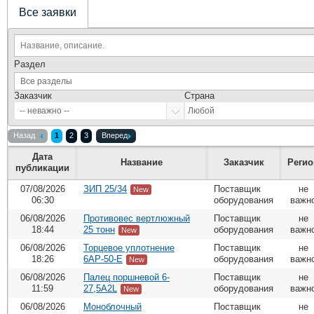
Все заявки
Раздел
Заказчик
Страна
Назад
1
2
3
Вперед
Дата
Название
Заказчик
Регио
публикации
07/08/2026
ЗИП 25/34
Поставщик
не
New
06:30
оборудования
важн
06/08/2026
Противовес вертлюжный
Поставщик
не
18:44
25 тонн
оборудования
важн
New
06/08/2026
Торцевое уплотнение
Поставщик
не
18:26
6АР-50-Е
оборудования
важн
New
06/08/2026
Палец поршневой 6-
Поставщик
не
11:59
27,5A2L
оборудования
важн
New
06/08/2026
Моноблочный
Поставщик
не