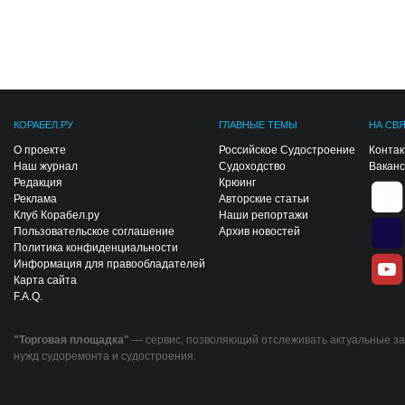
КОРАБЕЛ.РУ
ГЛАВНЫЕ ТЕМЫ
НА СВ
О проекте
Российское Судостроение
Конта
Наш журнал
Судоходство
Вакан
Редакция
Крюинг
Реклама
Авторские статьи
Клуб Корабел.ру
Наши репортажи
Пользовательское соглашение
Архив новостей
Политика конфиденциальности
Информация для правообладателей
Карта сайта
F.A.Q.
"Торговая площадка"
— сервис, позволяющий отслеживать актуальные за
нужд судоремонта и судостроения.