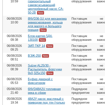
10:59
горизонтальный
оборудования
важн
самовсасывающий
центробежный насос CA-
50-2B
New
06/08/2026
8NVD36-1U для механизма
Поставщик
не
10:00
реверсирования, кольца
оборудования
важн
для малого и большого
поршня
New
06/08/2026
Блок-картер 5Д4-
Поставщик
не
09:38
130100
оборудования
важн
New
06/08/2026
ЗИП ТКР 14
Поставщик
не
New
09:25
оборудования
важн
06/08/2026
ВЭЖ-250
Поставщик
не
New
08:51
оборудования
важн
06/08/2026
Sulzer AL25/30 -
Поставщик
не
08:39
Распылитель форсунки
оборудования
важн
9х0,325х150
New
06/08/2026
Буфер дверной с
Поставщик
не
05:53
фиксатором
оборудования
важн
05/08/2026
6NVD48A2U топливная
Подрядное
не
21:40
река в сборе
предприятие
важн
05/08/2026
48А2У насос масляный с
Подрядное
не
19:34
приводом под тпн (только
предприятие
важн