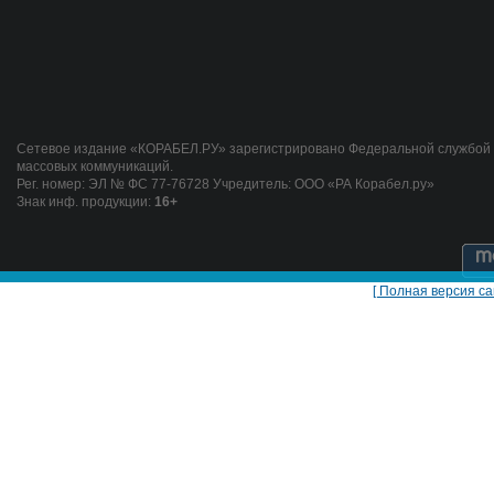
Сетевое издание «КОРАБЕЛ.РУ» зарегистрировано Федеральной службой п
массовых коммуникаций.
Рег. номер: ЭЛ № ФС 77-76728 Учредитель: ООО «РА Корабел.ру»
Знак инф. продукции:
16+
[ Полная версия са