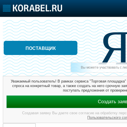
Главная
О Разделе
Тарифы
ПОСТАВЩИК
Судостроение
Торговая площадка
Конфере
Пульс
Доска объявлений
Выставк
Новости
Продажа флота
Личност
Вы можете участвовать с л
Компании
Оборудование
Словарь
Репутация
Изделия
Уважаемый пользователь! В рамках сервиса "Торговая площадка"
Работа
Материалы
спроса на конкретный товар, а также создать на него срочную зая
Крюинг
Услуги
поступать предложения от проверен
Журнал
Создать зая
Реклама
Создавая заявку Вы даете свое согласие на обработку пер
Пользовательского со