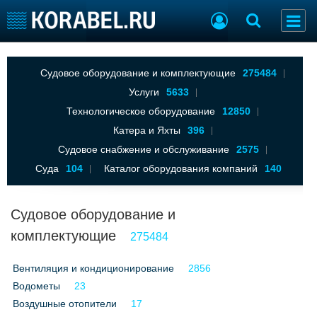
Добавить позицию
Судовое оборудование и комплектующие
275484
Судостроение
Торговая площадка
Услуги
5633
Пульс
Доска объявлений
Технологическое оборудование
12850
Новости
Продажа флота
Компании
Оборудование
Катера и Яхты
396
Репутация
Изделия
Судовое снабжение и обслуживание
2575
Работа
Материалы
Суда
104
Каталог оборудования компаний
140
Крюинг
Услуги
Журнал
Судовое оборудование и
Реклама
комплектующие
275484
Конференции
Флот
Вентиляция и кондиционирование
2856
Выставки и семинары
Галерея флота
Водометы
23
Личности
Форум
Воздушные отопители
17
Словарь
Отзывы