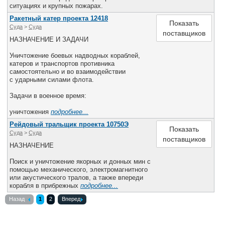
ситуациях и крупных пожарах.
Ракетный катер проекта 12418
Показать
Суда
>
Cуда
поставщиков
НАЗНАЧЕНИЕ И ЗАДАЧИ
Уничтожение боевых надводных кораблей,
катеров и транспортов противника
самостоятельно и во взаимодействии
с ударными силами флота.
Задачи в военное время:
уничтожения
подробнее...
Рейдовый тральщик проекта 10750Э
Показать
Суда
>
Cуда
поставщиков
НАЗНАЧЕНИЕ
Поиск и уничтожение якорных и донных мин с
помощью механического, электромагнитного
или акустического тралов, а также впереди
корабля в прибрежных
подробнее...
Назад
1
2
Вперед