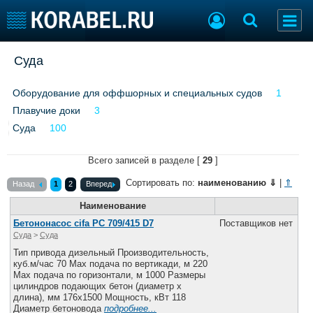
Добавить позицию
Суда
Судостроение
Торговая площадка
Оборудование для оффшорных и специальных судов
1
Пульс
Доска объявлений
Плавучие доки
Новости
3
Продажа флота
Компании
Оборудование
Cуда
100
Репутация
Изделия
Работа
Всего записей в разделе [
Материалы
29
]
Крюинг
Услуги
Сортировать по:
наименованию
⇓
|
⇑
Назад
1
2
Вперед
Журнал
Наименование
Реклама
Бетононасос cifa PC 709/415 D7
Поставщиков нет
Суда
>
Cуда
Тип привода дизельный Производительность,
Конференции
Флот
куб.м/час 70 Max подача по вертикади, м 220
Выставки и семинары
Галерея флота
Max подача по горизонтали, м 1000 Размеры
цилиндров подающих бетон (диаметр х
Личности
Форум
длина), мм 176х1500 Мощность, кВт 118
Словарь
Отзывы
Диаметр бетоновода
подробнее...