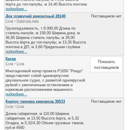
борта до топ-палубы, м 14,40 Высота понтона
подробнее...
Док плавучий ремонтный 28140
Поставщиков нет
Суда
>
Плавучие доки
Грузоподъемность, т 8 000,00 Длина по
стапель-палубе, м 158,00 Ширина дока, м
36,85 Ширина стапель палубы, м 29,00
Высота борта до топ-палубы, м 13,35 Высота
понтона в ДП, м 3,60 Предельная глубина
подробнее...
Катер
Показать
Суда
>
Cуда
поставщиков
Многоцелевой катер проекта Р1650 "Рондо"
представляет собой однокорпусное
двухвальное судно, с развитой одноярусной
рубкой с увеличенным остеклением и
кормовым расположением машинного
подробнее...
Корпус танкера химовоза 30533
Поставщиков нет
Суда
>
Cуда
Длина габаритная, м 110,00 Ширина
габаритная, м 13,50 Высота борта, м 5,32
Осадка, м 5,32/4,30 Объем грузовых танков,
куб.м 4560