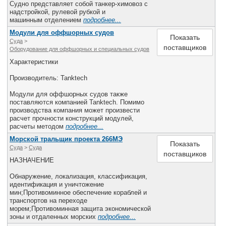
Судно представляет собой танкер-химовоз с
надстройкой, рулевой рубкой и
машинным отделением
подробнее...
Модули для оффшорных судов
Показать
Суда
>
поставщиков
Оборудование для оффшорных и специальных судов
Характеристики
Производитель: Tanktech
Модули для оффшорных судов также
поставляются компанией Tanktech. Помимо
производства компания может произвести
расчет прочности конструкций модулей,
расчеты методом
подробнее...
Морской тральщик проекта 266МЭ
Показать
Суда
>
Cуда
поставщиков
НАЗНАЧЕНИЕ
Обнаружение, локализация, классификация,
идентификация и уничтожение
мин;Противоминное обеспечение кораблей и
транспортов на переходе
морем;Противоминная защита экономической
зоны и отдаленных морских
подробнее...