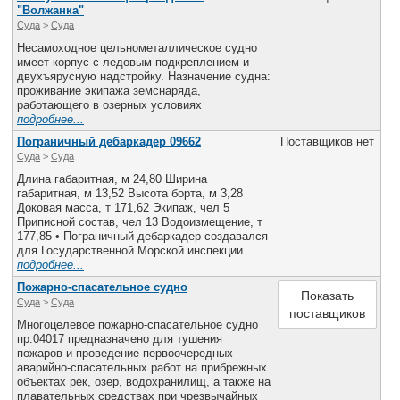
"Волжанка"
Суда
>
Cуда
Несамоходное цельнометаллическое судно
имеет корпус с ледовым подкреплением и
двухъярусную надстройку. Назначение судна:
проживание экипажа земснаряда,
работающего в озерных условиях
подробнее...
Пограничный дебаркадер 09662
Поставщиков нет
Суда
>
Cуда
Длина габаритная, м 24,80 Ширина
габаритная, м 13,52 Высота борта, м 3,28
Доковая масса, т 171,62 Экипаж, чел 5
Приписной состав, чел 13 Водоизмещение, т
177,85 • Пограничный дебаркадер создавался
для Государственной Морской инспекции
подробнее...
Пожарно-спасательное судно
Показать
Суда
>
Cуда
поставщиков
Многоцелевое пожарно-спасательное судно
пр.04017 предназначено для тушения
пожаров и проведение первоочередных
аварийно-спасательных работ на прибрежных
объектах рек, озер, водохранилищ, а также на
плавательных средствах при чрезвычайных