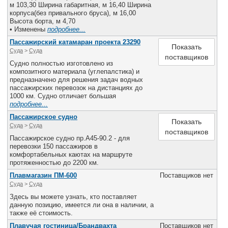
м 103,30 Ширина габаритная, м 16,40 Ширина
корпуса(без привального бруса), м 16,00
Высота борта, м 4,70
• Изменены
подробнее...
Пассажирский катамаран проекта 23290
Показать
Суда
>
Cуда
поставщиков
Судно полностью изготовлено из
композитного материала (углепалстика) и
предназначено для решения задач водных
пассажирских перевозок на дистанциях до
1000 км. Судно отличает большая
подробнее...
Пассажирское судно
Показать
Суда
>
Cуда
поставщиков
Пассажирское судно пр.А45-90.2 - для
перевозки 150 пассажиров в
комфортабельных каютах на маршруте
протяженностью до 2200 км.
Плавмагазин ПМ-600
Поставщиков нет
Суда
>
Cуда
Здесь вы можете узнать, кто поставляет
данную позицию, имеется ли она в наличии, а
также её стоимость.
Плавучая гостиница/Брандвахта
Поставщиков нет