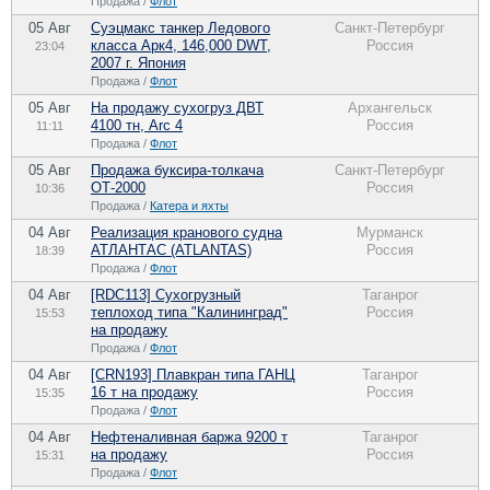
Продажа /
Флот
05 Авг
Суэцмакс танкер Ледового
Санкт-Петербург
класса Арк4, 146,000 DWT,
Россия
23:04
2007 г. Япония
Продажа /
Флот
05 Авг
На продажу сухогруз ДВТ
Архангельск
4100 тн, Arc 4
Россия
11:11
Продажа /
Флот
05 Авг
Продажа буксира-толкача
Санкт-Петербург
ОТ-2000
Россия
10:36
Продажа /
Катера и яхты
04 Авг
Реализация кранового судна
Мурманск
АТЛАНТАС (ATLANTAS)
Россия
18:39
Продажа /
Флот
04 Авг
[RDC113] Сухогрузный
Таганрог
теплоход типа "Калининград"
Россия
15:53
на продажу
Продажа /
Флот
04 Авг
[CRN193] Плавкран типа ГАНЦ
Таганрог
16 т на продажу
Россия
15:35
Продажа /
Флот
04 Авг
Нефтеналивная баржа 9200 т
Таганрог
на продажу
Россия
15:31
Продажа /
Флот