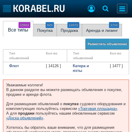
15603
820
12073
2710
Судостроение
Торговая площадка
Все типы
Покупка
Продажа
Аренда и лизинг
Пульс
Доска объявлений
Новости
Продажа флота
Разместить объявление
Компании
Оборудование
Тип
Кол-во
Тип
Кол-во
Репутация
Изделия
обьявлений
обьявлений
Работа
Материалы
Флот
[ 14126 ]
Катера и
[ 1477 ]
Крюинг
Услуги
яхты
Журнал
Реклама
Уважаемые коллеги!
В данном разделе вы можете размещать объявления о покупке,
продаже и аренде флота.
Конференции
Флот
Для размещения объявлений о
покупке
судового оборудования и
комплектующих пользуйтесь сервисом
«Торговая площадка»
.
Выставки и семинары
Галерея флота
А для
продажи
пользуйтесь нашим обновленным сервисом
Личности
Форум
«Доска объявлений»
.
Словарь
Отзывы
Хотелось бы обратить ваше внимание, что для размещения
Все службы