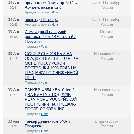
04 Авг
предлагаем баржу пр.7514 с
Санкт-Петербург
Архангельска в Спб
Россия
00:44
Аренда и лизинг /
Флот
04 Авг
чешка до Высоцка
Санкт-Петербург
Россия
00:41
Аренда и лизинг /
Флот
03 Авг
Самоходный плавучий
Москва
ресторан 42 м / 420 гостей /
Россия
15:06
Норвегия
Продажа /
Флот
03 Авг
СУХОГРУЗ 5.018 КБМ НА
Новороссийск
ОСАДКУ 4.5М 118 TEU РЕКА-
Россия
11:45
МОРЕ РОССИЙСКОЙ
ПОСТРОЙКИ 1996 ГОДА НА
ПРОДАЖУ ПО CНИЖЕННОЙ
ЦЕНЕ
Продажа /
Флот
03 Авг
ТАНКЕР 4.654 КБМ C Ice 2 +
Новороссийск
ДВА ВИНТА + ПОДРУЛЬ
Россия
11:40
РЕКА-МОРЕ РОССИЙСКОЙ
ПОСТРОЙКИ НА ПРОДАЖУ
ПОCЛЕ ДОКОВАНИЯ
Продажа /
Флот
03 Авг
Танкер дедвейтом 3407 т.
Владивосток
Продажа
Россия
01:24
Продажа /
Флот