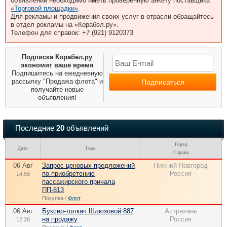
объявлений необходимо иметь проверенную анкету поставщика
«Торговой площадки»
.
Для рекламы и продвижения своих услуг в отрасли обращайтесь
в отдел рекламы на «Корабел.ру».
Телефон для справок: +7 (921) 9120373
Подписка Корабел.ру
экономит ваше время
Подпишитесь на ежедневную
рассылку "Продажа флота" и
получайте новые
объявления!
Последние
20
объявлений
Город
Дата
Тема
Страна
06 Авг
Запрос ценовых предложений
Нижний Новгород
по приобретению
Россия
14:58
пассажирского причала
ПП-813
Покупка /
Флот
06 Авг
Буксир-толкач Шлюзовой 887
Астрахань
на продажу
Россия
12:28