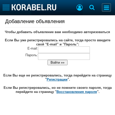
Добавление объявления
Судостроение
Торговая площадка
Пульс
Доска объявлений
Чтобы добавить объявление вам необходимо авторизоваться
Новости
Продажа флота
Если Вы уже регистрировались на сайте, тогда просто введите
Компании
Оборудование
свой "E-mail" и "Пароль":
Репутация
Изделия
E-mail:
Работа
Материалы
Пароль:
Крюинг
Услуги
Журнал
Реклама
Если Вы еще не регистрировались, тогда перейдите на страницу
"
Регистрации
".
Если Вы регистрировались, но не помните своего пароля, тогда
Конференции
Флот
перейдите на страницу "
Восстановления пароля
".
Выставки и семинары
Галерея флота
Личности
Форум
Словарь
Отзывы
Все службы