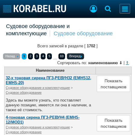
Добавить позицию
Судовое оборудование и
комплектующие
Судовое оборудование
Судостроение
Торговая площадка
Пульс
Доска объявлений
Всего записей в разделе [
1702
]
Новости
Продажа флота
Компании
Оборудование
Назад
1
2
3
4
5
69
Вперед
...
Репутация
Изделия
Сортировать по:
наименованию
⇓
|
⇑
Работа
Материалы
Наименование
Крюинг
Услуги
32-х тоновая сирена ПГЗ-РЕВУН32 (EMHS12,
Показать
EMHS-20)
Журнал
поставщиков
Судовое оборудование и комплектующие
>
Реклама
Судовое оборудование
Здесь вы можете узнать, кто поставляет
данную позицию, имеется ли она в наличии, а
Конференции
Флот
также её стоимость.
Выставки и семинары
Галерея флота
4-тоновая сирена ПГЗ-РЕВУН4 (EMHS-
Показать
12/MOD1)
Личности
Форум
поставщиков
Судовое оборудование и комплектующие
>
Словарь
Отзывы
Судовое оборудование