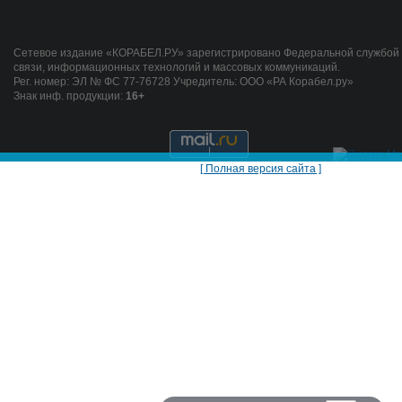
Сетевое издание «КОРАБЕЛ.РУ» зарегистрировано Федеральной службой 
связи, информационных технологий и массовых коммуникаций.
Рег. номер: ЭЛ № ФС 77-76728 Учредитель: ООО «РА Корабел.ру»
Знак инф. продукции:
16+
[ Полная версия сайта ]