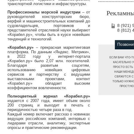
транспортной логистики и инфраструктуры.
Рекламны
Профессионалы морской индустрии
– от
руководителей конструкторских бюро,
верфей и машиностроительных компаний до
8 (921) 
судовладельцев, портовиков и
представителей отраслевой науки выбирают
8 (812) 
«Корабел.ру», чтобы быть в курсе новейших
тенденций и технологий.
Позвони
«Корабел.ру»
– прекрасная маркетинговая
платформа. По данным «Яндекс. Метрики»,
в 2022 году у интернет-портала
ЕСЛИ ВАМ ЧТО-Т
«Корабел.ру» было 2,07 млн. посетителей.
КАСАТЕЛЬНО У
Благодаря развитым соцсетям,
ПРОСТО ЕСТЬ 
использованию новейших цифровых
НАШИ МЕНЕД
сервисов и партнерству с ведущими
СВЯЖУТСЯ С 
выставочными проектами, контент
ТОЛЬКО НУЖН
«Корабел.ру» обладает высоким
ПРОСТУЮ
коэффициентом вовлеченности.
Полноцветный журнал «Корабел.ру»
издается с 2007 года, имеет объем около
200 страниц и выходит в печать с
периодичностью четыре раза в год.
Каждый номер включает рассказ о новинках
ведущих российских компаний, интервью с
лидерами отрасли, аналитику, экспертные
опросы и практические рекомендации.