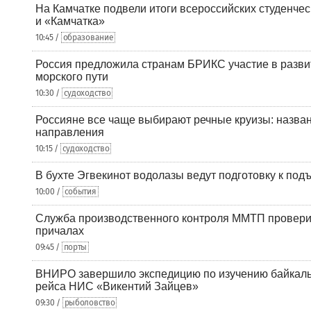
На Камчатке подвели итоги всероссийских студенче
и «Камчатка»
10:45 /
образование
Россия предложила странам БРИКС участие в разв
морского пути
10:30 /
судоходство
Россияне все чаще выбирают речные круизы: назв
направления
10:15 /
судоходство
В бухте Эгвекинот водолазы ведут подготовку к под
10:00 /
события
Служба производственного контроля ММТП провери
причалах
09:45 /
порты
ВНИРО завершило экспедицию по изучению байкальс
рейса НИС «Викентий Зайцев»
09:30 /
рыболовство