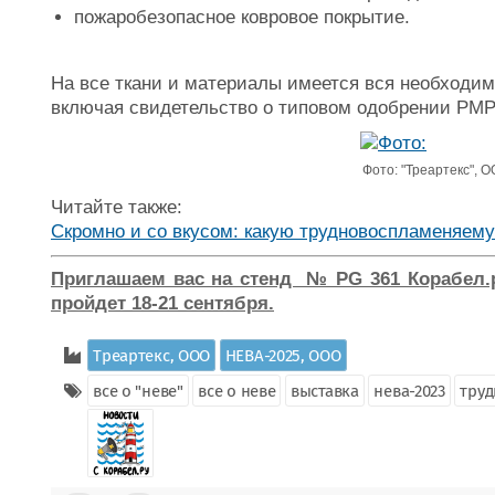
пожаробезопасное ковровое покрытие.
На все ткани и материалы имеется вся необходи
включая свидетельство о типовом одобрении РМ
Фото: "Треартекс", 
Читайте также:
Скромно и со вкусом: какую трудновоспламеняем
Приглашаем вас на стенд № PG 361 Корабел.р
пройдет 18-21 сентября.
Треартекс, ООО
НЕВА-2025, ООО
все о "неве"
все о неве
выставка
нева-2023
тру