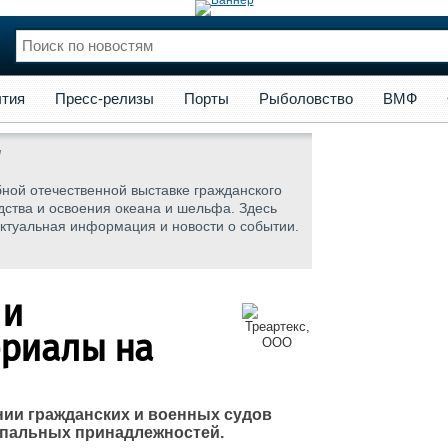
сс-релизы
Порты
Рыболовство
ВМФ
Образование
Яхт
тия
Пресс-релизы
Порты
Рыболовство
ВМФ
нции
Флот
и и семинары
Галерея флота
"
и
Форум
ной отечественной выставке гражданского
Отзывы
дства и освоения океана и шельфа. Здесь
Все службы
актуальная информация и новости о событии.
 и
риалы на
нии гражданских и военных судов
 спальных принадлежностей.