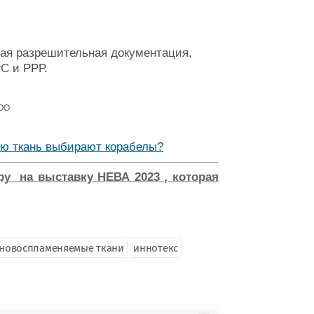
мая разрешительная документация,
РС и РРР.
ООО
ую ткань выбирают корабелы?
у на выставку НЕВА 2023 , которая
дновоспламеняемые ткани
иннотекс