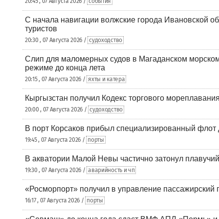
20:45 , 07 Августа 2026 /
события
С начала навигации волжские города Ивановской об
туристов
20:30 , 07 Августа 2026 /
судоходство
Слип для маломерных судов в Магаданском морском 
режиме до конца лета
20:15 , 07 Августа 2026 /
яхты и катера
Кыргызстан получил Кодекс торгового мореплавания
20:00 , 07 Августа 2026 /
судоходство
В порт Корсаков прибыл специализированный флот 
19:45 , 07 Августа 2026 /
порты
В акватории Малой Невы частично затонул плавучий
19:30 , 07 Августа 2026 /
аварийность и чп
«Росморпорт» получил в управление пассажирский 
16:17 , 07 Августа 2026 /
порты