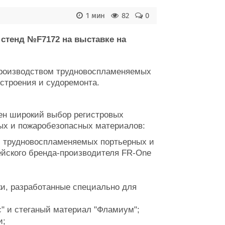
1 мин
82
0
 стенд №F7172 на выставке на
и производством трудновоспламеняемых
строения и судоремонта.
лен широкий выбор регистровых
ых и пожаробезопасных материалов:
и трудновоспламеняемых портьерных и
ейского бренда-производителя FR-One
и, разработанные специально для
с" и стеганый материал "Фламиум";
и;