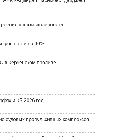
 ТАРК «Адмирал Нахимов»: дайджест
строения и промышленности
вырос почти на 40%
ЧС в Керченском проливе
фях и КБ 2026 год
ие судовых пропульсивных комплексов