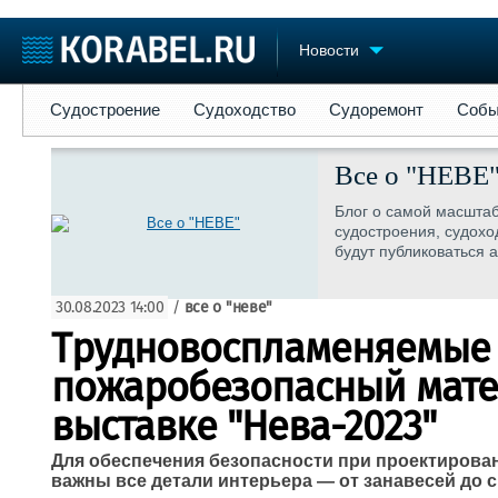
Новости
Судостроение
Судоходство
Судоремонт
События
Пре
Судостроение
Судоходство
Судоремонт
Собы
Судостроение
Торговая площадка
Конфере
Пульс
Доска объявлений
Выставк
Все о "НЕВЕ
Новости
Продажа флота
Личност
Блог о самой масштаб
Компании
Оборудование
Словарь
судостроения, судохо
Репутация
Изделия
будут публиковаться 
Работа
Материалы
Крюинг
Услуги
30.08.2023 14:00
/
все о "неве"
Журнал
Трудновоспламеняемые
Реклама
пожаробезопасный мате
выставке "Нева-2023"
Для обеспечения безопасности при проектирова
важны все детали интерьера — от занавесей до