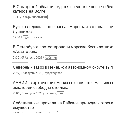
В Самарской области ведется следствие после гибел
катеров на Волге
09:15 /
аварийность и чп
Буксир ледокольного класса «Нарвская застава» спу
Лушников
09:00 /
судостроение
В Петербурге протестировали морские беспилотники
«Акватория»
21:30 , 07 Августа 2026 /
события
Северный завоз в Ненецком автономном округе вып
21:15 , 07 Августа 2026 /
судоходство
ААНИИ: в арктических морях сохраняются массивы с
акваторий свободна ото льда
21:00 , 07 Августа 2026 /
судоходство
Собственника причала на Байкале принудили отрем
имущество