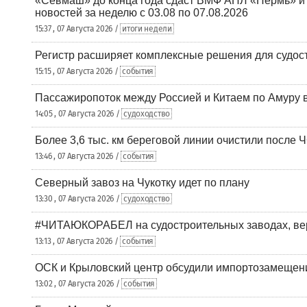
«Севмаш» до конца года сдаст ВМФ АПЛ «Пермь» и
новостей за неделю с 03.08 по 07.08.2026
15:37 , 07 Августа 2026 /
итоги недели
Регистр расширяет комплексные решения для судо
15:15 , 07 Августа 2026 /
события
Пассажиропоток между Россией и Китаем по Амуру 
14:05 , 07 Августа 2026 /
судоходство
Более 3,6 тыс. км береговой линии очистили после 
13:46 , 07 Августа 2026 /
события
Северный завоз на Чукотку идет по плану
13:30 , 07 Августа 2026 /
судоходство
#ЧИТАЮКОРАБЕЛ на судостроительных заводах, вер
13:13 , 07 Августа 2026 /
события
ОСК и Крыловский центр обсудили импортозамещен
13:02 , 07 Августа 2026 /
события