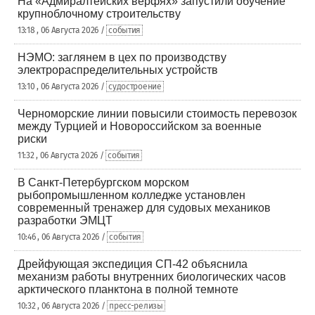
На «Адмиралтейских верфях» запустили обучение
крупноблочному строительству
13:18 , 06 Августа 2026 /
события
НЭМО: заглянем в цех по производству
электрораспределительных устройств
13:10 , 06 Августа 2026 /
судостроение
Черноморские линии повысили стоимость перевозок
между Турцией и Новороссийском за военные
риски
11:32 , 06 Августа 2026 /
события
В Санкт-Петербургском морском
рыбопромышленном колледже установлен
современный тренажер для судовых механиков
разработки ЭМЦТ
10:46 , 06 Августа 2026 /
события
Дрейфующая экспедиция СП-42 объяснила
механизм работы внутренних биологических часов
арктического планктона в полной темноте
10:32 , 06 Августа 2026 /
пресс-релизы