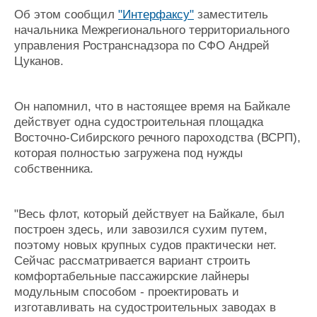
Журнал
Об этом сообщил
"Интерфаксу"
заместитель
Реклама
начальника Межрегионального территориального
управления Ространснадзора по СФО Андрей
Цуканов.
Конференции
Флот
Выставки и семинары
Галерея флота
Он напомнил, что в настоящее время на Байкале
Личности
Форум
действует одна судостроительная площадка
Словарь
Отзывы
Восточно-Сибирского речного пароходства (ВСРП),
Все службы
которая полностью загружена под нужды
собственника.
"Весь флот, который действует на Байкале, был
построен здесь, или завозился сухим путем,
поэтому новых крупных судов практически нет.
Сейчас рассматривается вариант строить
комфортабельные пассажирские лайнеры
модульным способом - проектировать и
изготавливать на судостроительных заводах в