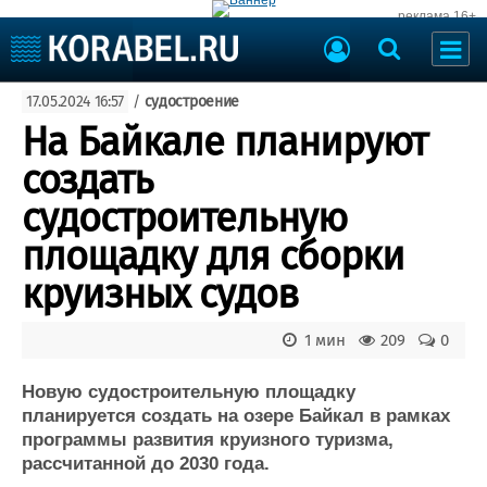
реклама 16+
Судостроение
17.05.2024 16:57
/
судостроение
Судоходство
Судоремонт
На Байкале планируют
События
Пресс-релизы
создать
Порты
Рыболовство
судостроительную
ВМФ
Образование
площадку для сборки
Яхты и катера
Еще
круизных судов
Судостроение
Торговая площадка
1 мин
209
0
Пульс
Доска объявлений
Новости
Продажа флота
Новую судостроительную площадку
Компании
Оборудование
планируется создать на озере Байкал в рамках
Репутация
Изделия
программы развития круизного туризма,
Работа
Материалы
рассчитанной до 2030 года.
Крюинг
Услуги