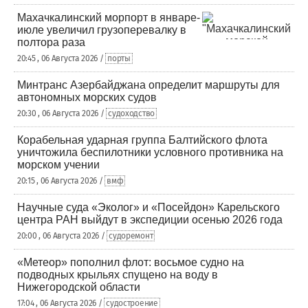
Махачкалинский морпорт в январе-
июле увеличил грузоперевалку в
полтора раза
20:45 , 06 Августа 2026 /
порты
Минтранс Азербайджана определит маршруты для
автономных морских судов
20:30 , 06 Августа 2026 /
судоходство
Корабельная ударная группа Балтийского флота
уничтожила беспилотники условного противника на
морском учении
20:15 , 06 Августа 2026 /
вмф
Научные суда «Эколог» и «Посейдон» Карельского
центра РАН выйдут в экспедиции осенью 2026 года
20:00 , 06 Августа 2026 /
судоремонт
«Метеор» пополнил флот: восьмое судно на
подводных крыльях спущено на воду в
Нижегородской области
17:04 , 06 Августа 2026 /
судостроение