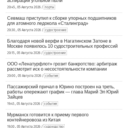
аспирации угольной пыли
20:45 , 05 Августа 2026 /
порты
Севмаш приступил к сборке упорных подшипников
для атомного ледокола «Сталинград»
20:30 , 05 Августа 2026 /
судостроение
Благодаря новой верфи в Нагатинском Затоне в
Москве появилось 10 судостроительных профессий
20:15 , 05 Августа 2026 /
судостроение
ООО «Ленатурфлот» грозит банкротство: арбитраж
рассмотрит иск о несостоятельности компании
20:00 , 05 Августа 2026 /
события
Пассажирский причал в Юрино построен на треть,
работы опережают график — глава Марий Эл Юрий
Зайцев
19:45 , 05 Августа 2026 /
события
Мурманск готовится к приему первого
контейнеровоза из Китая
19:30 , 05 Августа 2026 /
судоходство