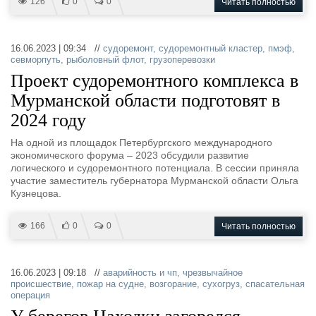
126
0
0
Читать полностью
16.06.2023 | 09:34 //
судоремонт
,
судоремонтный кластер
,
пмэф
,
севморпуть
,
рыболовный флот
,
грузоперевозки
Проект судоремонтного комплекса в
Мурманской области подготовят в
2024 году
На одной из площадок Петербургского международного
экономического форума – 2023 обсудили развитие
логического и судоремонтного потенциала. В сессии приняла
участие заместитель губернатора Мурманской области Ольга
Кузнецова.
166
0
0
Читать полностью
16.06.2023 | 09:18 //
аварийность и чп
,
чрезвычайное
происшествие
,
пожар на судне
,
возгорание
,
сухогруз
,
спасательная
операция