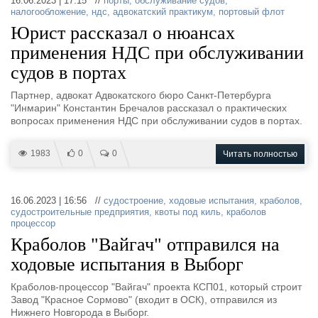
16.06.2023 | 17:15 //
порты
,
обслуживание судов
,
налогообложение
,
ндс
,
адвокатский практикум
,
портовый флот
Юрист рассказал о нюансах
применения НДС при обслуживании
судов в портах
Партнер, адвокат Адвокатского бюро Санкт-Петербурга
"Инмарин" Константин Бречалов рассказал о практических
вопросах применения НДС при обслуживании судов в портах.
1983
0
0
Читать полностью
16.06.2023 | 16:56 //
судостроение
,
ходовые испытания
,
краболов
,
судостроительные предприятия
,
квоты под киль
,
краболов
процессор
Краболов "Вайгач" отправился на
ходовые испытания в Выборг
Краболов-процессор "Вайгач" проекта КСП01, который строит
Завод "Красное Сормово" (входит в ОСК), отправился из
Нижнего Новгорода в Выборг.