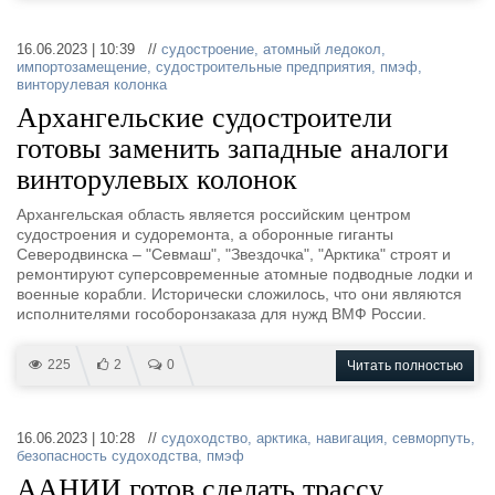
16.06.2023 | 10:39 //
судостроение
,
атомный ледокол
,
импортозамещение
,
судостроительные предприятия
,
пмэф
,
винторулевая колонка
Архангельские судостроители
готовы заменить западные аналоги
винторулевых колонок
Архангельская область является российским центром
судостроения и судоремонта, а оборонные гиганты
Северодвинска – "Севмаш", "Звездочка", "Арктика" строят и
ремонтируют суперсовременные атомные подводные лодки и
военные корабли. Исторически сложилось, что они являются
исполнителями гособоронзаказа для нужд ВМФ России.
225
2
0
Читать полностью
16.06.2023 | 10:28 //
судоходство
,
арктика
,
навигация
,
севморпуть
,
безопасность судоходства
,
пмэф
ААНИИ готов сделать трассу