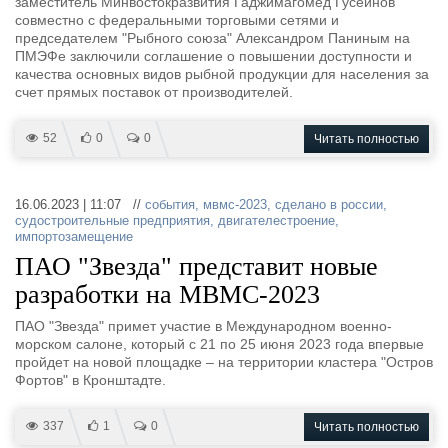
заместитель Минвостокразвития Гаджимагомед Гусейнов
совместно с федеральными торговыми сетями и
председателем "Рыбного союза" Александром Паниным на
ПМЭФе заключили соглашение о повышении доступности и
качества основных видов рыбной продукции для населения за
счет прямых поставок от производителей.
52
0
0
Читать полностью
16.06.2023 | 11:07 //
события
,
мвмс-2023
,
сделано в россии
,
судостроительные предприятия
,
двигателестроение
,
импортозамещение
ПАО "Звезда" представит новые
разработки на МВМС-2023
ПАО "Звезда" примет участие в Международном военно-
морском салоне, который с 21 по 25 июня 2023 года впервые
пройдет на новой площадке – на территории кластера "Остров
Фортов" в Кронштадте.
337
1
0
Читать полностью