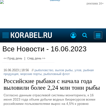
реклама 16+
Судостроение
Все Новости - 16.06.2023
Судоходство
Судоремонт
События
<< Пред. день
|
След. день >>
Пресс-релизы
Порты
Рыболовство
16.06.2023 | 18:56 //
рыболовство
,
вылов рыбы
,
улов
,
рыбная
ВМФ
продукция
,
морские порты
,
рыболовный флот
Образование
Российские рыбаки с начала года
Яхты и катера
Еще
выловили более 2,24 млн тонн рыбы
Судостроение
Торговая площадка
Согласно данным отраслевой системы мониторинга, к 16
июня 2023 года объем добычи водных биоресурсов всеми
Пульс
Доска объявлений
российскими пользователями вырос на 4,5% к уровню