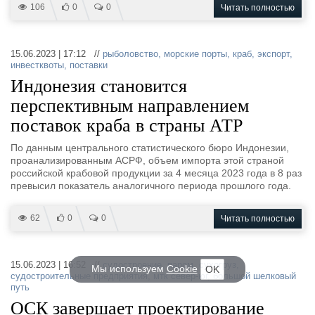
106
0
0
Читать полностью
15.06.2023 | 17:12 //
рыболовство
,
морские порты
,
краб
,
экспорт
,
инвестквоты
,
поставки
Индонезия становится
перспективным направлением
поставок краба в страны АТР
По данным центрального статистического бюро Индонезии,
проанализированным АСРФ, объем импорта этой страной
российской крабовой продукции за 4 месяца 2023 года в 8 раз
превысил показатель аналогичного периода прошлого года.
62
0
0
Читать полностью
15.06.2023 | 16:52 //
судостроение
,
паром
,
сухогруз
,
Мы используем
Cookie
OK
судостроительные предприятия
,
мтк север-юг
,
большой шелковый
путь
ОСК завершает проектирование