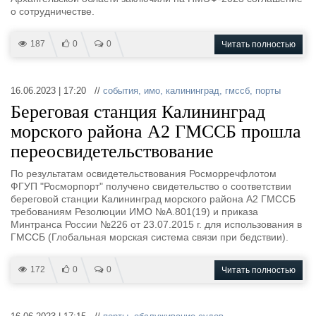
о сотрудничестве.
187
0
0
Читать полностью
16.06.2023 | 17:20 //
события
,
имо
,
калининград
,
гмссб
,
порты
Береговая станция Калининград
морского района А2 ГМССБ прошла
переосвидетельствование
По результатам освидетельствования Росморречфлотом
ФГУП "Росморпорт" получено свидетельство о соответствии
береговой станции Калининград морского района А2 ГМССБ
требованиям Резолюции ИМО №А.801(19) и приказа
Минтранса России №226 от 23.07.2015 г. для использования в
ГМССБ (Глобальная морская система связи при бедствии).
172
0
0
Читать полностью