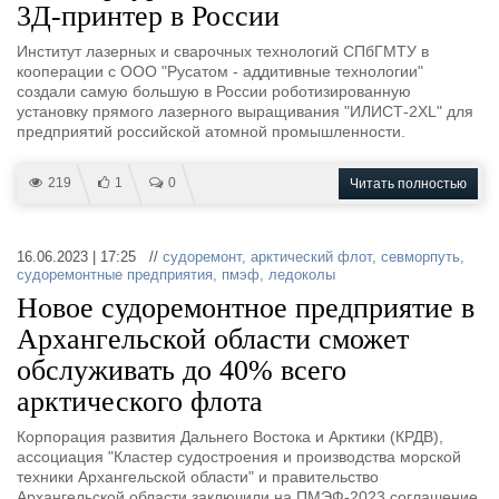
3Д-принтер в России
Институт лазерных и сварочных технологий СПбГМТУ в
кооперации с ООО "Русатом - аддитивные технологии"
создали самую большую в России роботизированную
установку прямого лазерного выращивания "ИЛИСТ-2XL" для
предприятий российской атомной промышленности.
219
1
0
Читать полностью
16.06.2023 | 17:25 //
судоремонт
,
арктический флот
,
севморпуть
,
судоремонтные предприятия
,
пмэф
,
ледоколы
Новое судоремонтное предприятие в
Архангельской области сможет
обслуживать до 40% всего
арктического флота
Корпорация развития Дальнего Востока и Арктики (КРДВ),
ассоциация "Кластер судостроения и производства морской
техники Архангельской области" и правительство
Архангельской области заключили на ПМЭФ-2023 соглашение