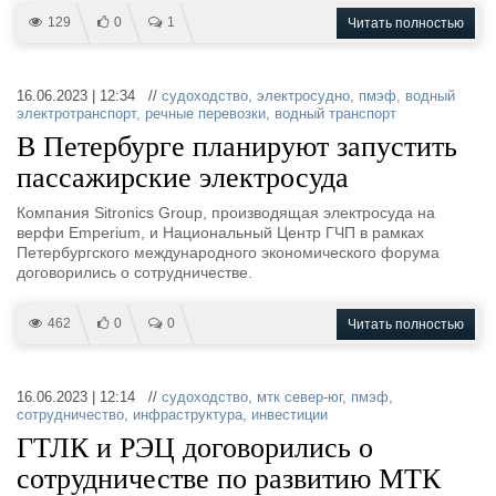
129
0
1
Читать полностью
16.06.2023 | 12:34 //
судоходство
,
электросудно
,
пмэф
,
водный
электротранспорт
,
речные перевозки
,
водный транспорт
В Петербурге планируют запустить
пассажирские электросуда
Компания Sitronics Group, производящая электросуда на
верфи Emperium, и Национальный Центр ГЧП в рамках
Петербургского международного экономического форума
договорились о сотрудничестве.
462
0
0
Читать полностью
16.06.2023 | 12:14 //
судоходство
,
мтк север-юг
,
пмэф
,
сотрудничество
,
инфраструктура
,
инвестиции
ГТЛК и РЭЦ договорились о
сотрудничестве по развитию МТК