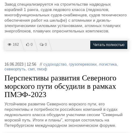
Завод специализируется на строительстве надводных
кораблей 1 ранга, судов ледового класса (ледоколов,
многофункциональных судов-снабженцев, судов технического
обеспечения работ на шельфе) с атомными и дизель-
электрическими силовыми установками, атомных плавучих
энергоблоков, плавучих опреснительных комплексов.
162
0
0
Читать полностью
16.06.2023 | 12:56 //
судоходство
,
грузоперевозки
,
логистика
,
севморпуть
,
смп
,
пмэф
Перспективы развития Северного
морского пути обсудили в рамках
ПМЭФ-2023
Устойчивое развитие Северного морского пути, его
перспективы и потребности российских компаний в судах
ледокольного класса обсудили участники сессии "Северный
морской путь. Итоги и планы", которая состоялась на
Петербургском международном экономическом форуме.