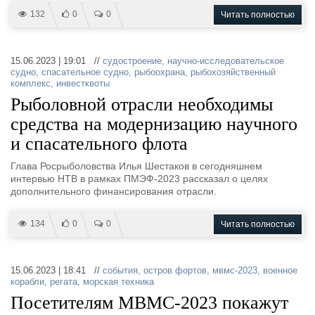
132
0
0
Читать полностью
15.06.2023 | 19:01 //
судостроение
,
научно-исследовательское
судно
,
спасательное судно
,
рыбоохрана
,
рыбохозяйственный
комплекс
,
инвестквоты
Рыболовной отрасли необходимы
средства на модернизацию научного
и спасательного флота
Глава Росрыболовства Илья Шестаков в сегодняшнем
интервью НТВ в рамках ПМЭФ-2023 рассказал о целях
дополнительного финансирования отрасли.
134
0
0
Читать полностью
15.06.2023 | 18:41 //
события
,
остров фортов
,
мвмс-2023
,
военное
корабли
,
регата
,
морская техника
Посетителям МВМС-2023 покажут