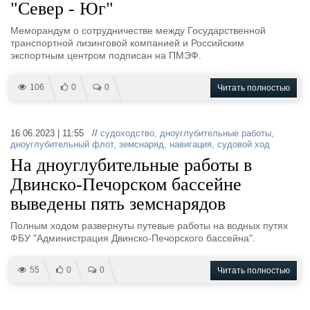
"Север - Юг"
Меморандум о сотрудничестве между Государственной
транспортной лизинговой компанией и Российским
экспортным центром подписан на ПМЭФ.
106
0
0
Читать полностью
16.06.2023 | 11:55 //
судоходство
,
дноуглубительные работы
,
дноуглубительный флот
,
земснаряд
,
навигация
,
судовой ход
На дноуглубительные работы в
Двинско-Печорском бассейне
выведены пять земснарядов
Полным ходом развернуты путевые работы на водных путях
ФБУ "Администрация Двинско-Печорского бассейна".
55
0
0
Читать полностью