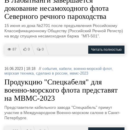
В Лабытнанги завершается
докование несамоходного флота
Северного речного пароходства
15 июня из дока №2701 после предъявления Российскому
Классификационному Обществу (Российский Речной Регистр)
на воду спущена несамоходная баржа "МП-501".
87
0
0
Читать полностью
16.06.2023 | 18:18 //
события
,
кабели
,
военно-морской флот
,
морская техника
,
сделано в россии
,
мвмс-2023
Продукцию "Спецкабеля" для
военно-морского флота представят
на МВМС-2023
Представители кабельного завода "Спецкабель" примут
участие в Международном Военно-морском салоне в Санкт-
Петербурге.