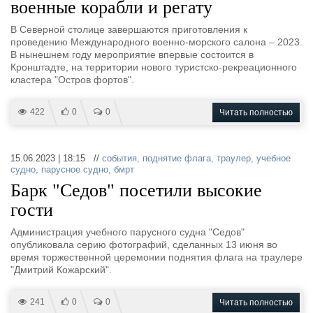
военные корабли и регату
В Северной столице завершаются приготовления к
проведению Международного военно-морского салона – 2023.
В нынешнем году мероприятие впервые состоится в
Кронштадте, на территории нового туристско-рекреационного
кластера "Остров фортов".
422
0
0
Читать полностью
15.06.2023 | 18:15 //
события
,
поднятие флага
,
траулер
,
учебное
судно
,
парусное судно
,
бмрт
Барк "Седов" посетили высокие
гости
Администрация учебного парусного судна "Седов"
опубликовала серию фотографий, сделанных 13 июня во
время торжественной церемонии поднятия флага на траулере
"Дмитрий Кожарский".
241
0
0
Читать полностью