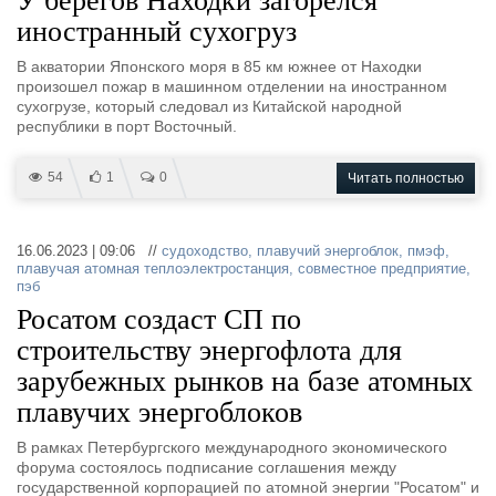
У берегов Находки загорелся
иностранный сухогруз
В акватории Японского моря в 85 км южнее от Находки
произошел пожар в машинном отделении на иностранном
сухогрузе, который следовал из Китайской народной
республики в порт Восточный.
54
1
0
Читать полностью
16.06.2023 | 09:06 //
судоходство
,
плавучий энергоблок
,
пмэф
,
плавучая атомная теплоэлектростанция
,
совместное предприятие
,
пэб
Росатом создаст СП по
строительству энергофлота для
зарубежных рынков на базе атомных
плавучих энергоблоков
В рамках Петербургского международного экономического
форума состоялось подписание соглашения между
государственной корпорацией по атомной энергии "Росатом" и