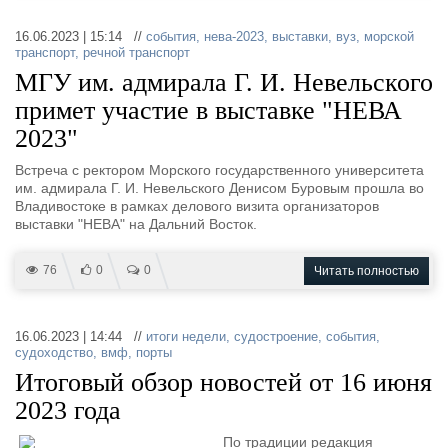
16.06.2023 | 15:14 //
события
,
нева-2023
,
выставки
,
вуз
,
морской
транспорт
,
речной транспорт
МГУ им. адмирала Г. И. Невельского
примет участие в выставке "НЕВА
2023"
Встреча с ректором Морского государственного университета
им. адмирала Г. И. Невельского Денисом Буровым прошла во
Владивостоке в рамках делового визита организаторов
выставки "НЕВА" на Дальний Восток.
76
0
0
Читать полностью
16.06.2023 | 14:44 //
итоги недели
,
судостроение
,
события
,
судоходство
,
вмф
,
порты
Итоговый обзор новостей от 16 июня
2023 года
По традиции редакция