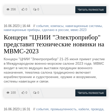
356
0
0
Читать полностью
16.06.2023 | 16:44 //
события
,
компасы
,
навигационные системы
,
навигационные приборы
,
сделано в россии
,
мвмс-2023
Концерн "ЦНИИ "Электроприбор"
представит технические новинки на
МВМС-2023
Концерн "ЦНИИ "Электроприбор" 21-25 июня примет участие
в Международном военно-морском салоне 2023 года. МВМС
входит в число ведущих выставок продукции военного
назначения, тематика салона традиционно включает
кораблестроение и судостроение, оружие и вооружение,
системы навигации и связи.
100
0
0
Читать полностью
16.06.2023 | 16:31 //
события
,
промышленность
,
кабели
,
провода
,