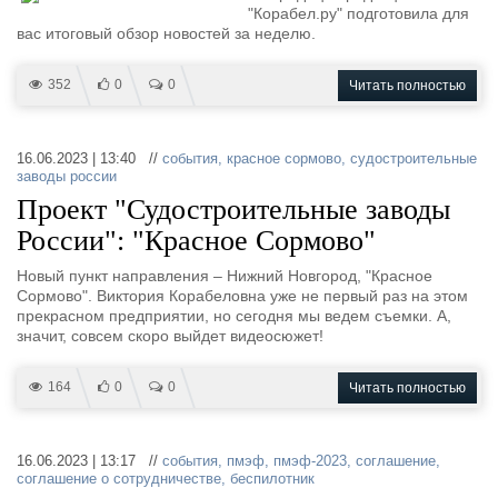
"Корабел.ру" подготовила для
вас итоговый обзор новостей за неделю.
352
0
0
Читать полностью
16.06.2023 | 13:40 //
события
,
красное сормово
,
судостроительные
заводы россии
Проект "Судостроительные заводы
России": "Красное Сормово"
Новый пункт направления – Нижний Новгород, "Красное
Сормово". Виктория Корабеловна уже не первый раз на этом
прекрасном предприятии, но сегодня мы ведем съемки. А,
значит, совсем скоро выйдет видеосюжет!
164
0
0
Читать полностью
16.06.2023 | 13:17 //
события
,
пмэф
,
пмэф-2023
,
соглашение
,
соглашение о сотрудничестве
,
беспилотник