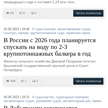
Новости
Продажа флота
предыдущего года и составил 2,24 млн тонн.
Компании
Оборудование
Репутация
Изделия
63
0
0
Читать полностью
Работа
Материалы
Крюинг
Услуги
Журнал
16.06.2023 | 18:46 //
судостроение
,
проектирование судов
,
сухогруз
,
балкер
,
крупнотоннажные суда
,
перевозка зерна
Реклама
В России с 2026 года планируется
спускать на воду по 2-3
Конференции
Флот
крупнотоннажных балкера в год
Выставки и семинары
Галерея флота
Министр сельского хозяйства Дмитрий Патрушев посетил
Личности
Форум
Крыловский государственный научный центр в Санкт-
Словарь
Отзывы
Петербурге.
Все службы
439
1
2
Читать полностью
16.06.2023 | 18:31 //
судоходство
,
судоходные компании
,
несамоходное судно
,
докование судов
,
несамоходный док
,
баржи