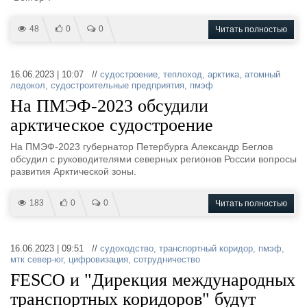
48
0
0
Читать полностью
16.06.2023 | 10:07 //
судостроение
,
теплоход
,
арктика
,
атомный
ледокол
,
судостроительные предприятия
,
пмэф
На ПМЭФ-2023 обсудили
арктическое судостроение
На ПМЭФ-2023 губернатор Петербурга Александр Беглов
обсудил с руководителями северных регионов России вопросы
развития Арктической зоны.
183
0
0
Читать полностью
16.06.2023 | 09:51 //
судоходство
,
транспортный коридор
,
пмэф
,
мтк север-юг
,
цифровизация
,
сотрудничество
FESCO и "Дирекция международных
транспортных коридоров" будут