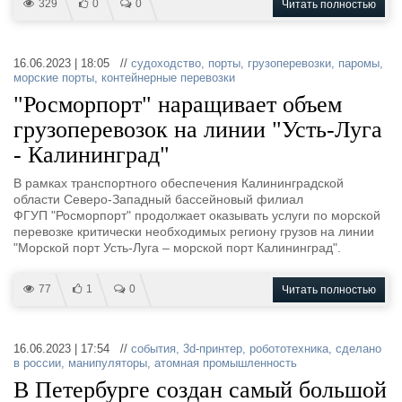
329
0
0
Читать полностью
16.06.2023 | 18:05 //
судоходство
,
порты
,
грузоперевозки
,
паромы
,
морские порты
,
контейнерные перевозки
"Росморпорт" наращивает объем
грузоперевозок на линии "Усть-Луга
- Калининград"
В рамках транспортного обеспечения Калининградской
области Северо-Западный бассейновый филиал
ФГУП "Росморпорт" продолжает оказывать услуги по морской
перевозке критически необходимых региону грузов на линии
"Морской порт Усть-Луга – морской порт Калининград".
77
1
0
Читать полностью
16.06.2023 | 17:54 //
события
,
3d-принтер
,
робототехника
,
сделано
в россии
,
манипуляторы
,
атомная промышленность
В Петербурге создан самый большой