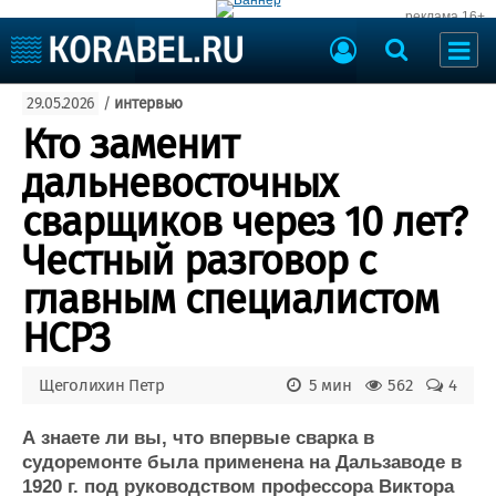
реклама 16+
Судостроение
29.05.2026
/
интервью
Судоходство
Судоремонт
Кто заменит
События
Пресс-релизы
дальневосточных
Порты
Рыболовство
сварщиков через 10 лет?
ВМФ
Образование
Честный разговор с
Яхты и катера
Еще
главным специалистом
НСРЗ
Судостроение
Торговая площадка
Пульс
Доска объявлений
Новости
Продажа флота
Щеголихин Петр
5 мин
562
4
Компании
Оборудование
Репутация
Изделия
А знаете ли вы, что впервые сварка в
судоремонте была применена на Дальзаводе в
Работа
Материалы
1920 г. под руководством профессора Виктора
Крюинг
Услуги