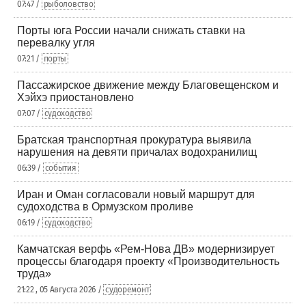
07:47 /
рыболовство
Порты юга России начали снижать ставки на
перевалку угля
07:21 /
порты
Пассажирское движение между Благовещенском и
Хэйхэ приостановлено
07:07 /
судоходство
Братская транспортная прокуратура выявила
нарушения на девяти причалах водохранилищ
06:39 /
события
Иран и Оман согласовали новый маршрут для
судоходства в Ормузском проливе
06:19 /
судоходство
Камчатская верфь «Рем-Нова ДВ» модернизирует
процессы благодаря проекту «Производительность
труда»
21:22 , 05 Августа 2026 /
судоремонт