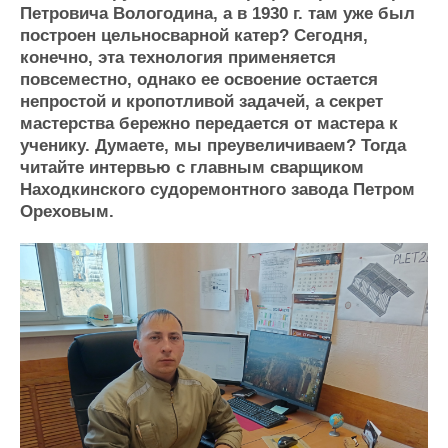
Петровича Вологодина, а в 1930 г. там уже был
Журнал
построен цельносварной катер? Сегодня,
Реклама
конечно, эта технология применяется
повсеместно, однако ее освоение остается
непростой и кропотливой задачей, а секрет
Конференции
Флот
мастерства бережно передается от мастера к
Выставки и семинары
Галерея флота
ученику. Думаете, мы преувеличиваем? Тогда
Личности
Форум
читайте интервью с главным сварщиком
Словарь
Отзывы
Находкинского судоремонтного завода Петром
Все службы
Ореховым.