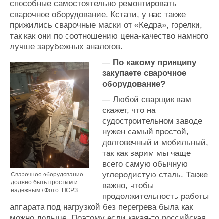
способные самостоятельно ремонтировать
сварочное оборудование. Кстати, у нас также
прижились сварочные маски от «Кедра», горелки,
так как они по соотношению цена-качество намного
лучше зарубежных аналогов.
—
По какому принципу
закупаете сварочное
оборудование?
— Любой сварщик вам
скажет, что на
судостроительном заводе
нужен самый простой,
долговечный и мобильный,
так как варим мы чаще
всего самую обычную
углеродистую сталь. Также
Сварочное оборудование
должно быть простым и
важно, чтобы
надежным / Фото: НСРЗ
продолжительность работы
аппарата под нагрузкой без перегрева была как
можно дольше. Поэтому если какая-то российская