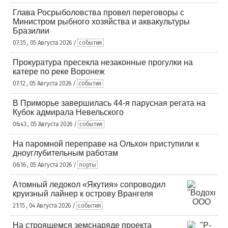
Глава Росрыболовства провел переговоры с
Министром рыбного хозяйства и аквакультуры
Бразилии
07:35 , 05 Августа 2026 /
события
Прокуратура пресекла незаконные прогулки на
катере по реке Воронеж
07:12 , 05 Августа 2026 /
события
В Приморье завершилась 44-я парусная регата на
Кубок адмирала Невельского
06:43 , 05 Августа 2026 /
события
На паромной переправе на Ольхон приступили к
дноуглубительным работам
06:16 , 05 Августа 2026 /
порты
Атомный ледокол «Якутия» сопроводил
круизный лайнер к острову Врангеля
21:15 , 04 Августа 2026 /
события
На строящемся земснаряде проекта