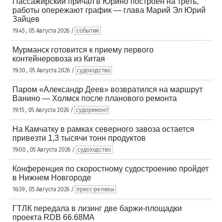
Пассажирский причал в Юрино построен на треть,
работы опережают график — глава Марий Эл Юрий
Зайцев
19:45 , 05 Августа 2026 /
события
Мурманск готовится к приему первого
контейнеровоза из Китая
19:30 , 05 Августа 2026 /
судоходство
Паром «Александр Деев» возвратился на маршрут
Ванино — Холмск после планового ремонта
19:15 , 05 Августа 2026 /
судоремонт
На Камчатку в рамках северного завоза остается
привезти 1,3 тысячи тонн продуктов
19:00 , 05 Августа 2026 /
судоходство
Конференция по скоростному судостроению пройдет
в Нижнем Новгороде
16:39 , 05 Августа 2026 /
пресс-релизы
ГТЛК передала в лизинг две баржи-площадки
проекта RDB 66.68МА