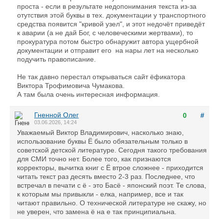
проста - если в результате недопонимания текста из-за
отутствия этой буквы в тех. документации у транспортного
средства появится "кривой узел", и этот недочёт приведёт
к аварии (а не дай Бог, с человеческими жертвами), то
прокуратура потом быстро обнаружит автора ущербной
документации и отправит его на нары лет на несколько
подучить правописание.
Не так давно перестал открываться сайт ёфикатора
Виктора Трофимовича Чумакова.
А там была очень интересная информация.
Гненной Олег
0
#
03.06.2026, 14:24
Уважаемый Виктор Владимирович, насколько знаю,
использование буквы Ё было обязательным только в
советской детской литературе. Сегодня такого требования
для СМИ точно нет. Более того, как признаются
корректоры, вычитка книг с Ё втрое сложнее - приходится
читать текст раз десять вместо 2-3 раз. Последнее, что
встречал в печати с ё - это Басё - японский поэт. Те слова,
к которым мы привыкли - елка, например, все и так
читают правильно. О технической литературе не скажу, но
не уверен, что замена ё на е так принципиальна.