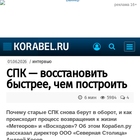
реклама 16+
Судостроение
01.06.2026
/
интервью
Судоходство
Судоремонт
СПК — восстановить
События
Пресс-релизы
быстрее, чем построить
Порты
Рыболовство
ВМФ
6 мин
5984
4
Образование
Яхты и катера
Еще
Почему старые СПК снова берут в оборот, и как
происходит процесс возвращения к жизни
Судостроение
Торговая площадка
«Метеоров» и «Восходов»? Об этом Корабел.ру
рассказал директор ООО «Северная Столица»
Пульс
Доска объявлений
Андрей Косов.