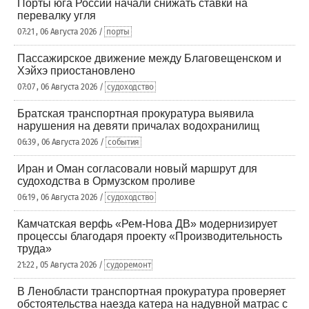
Порты юга России начали снижать ставки на
перевалку угля
07:21 , 06 Августа 2026 /
порты
Пассажирское движение между Благовещенском и
Хэйхэ приостановлено
07:07 , 06 Августа 2026 /
судоходство
Братская транспортная прокуратура выявила
нарушения на девяти причалах водохранилищ
06:39 , 06 Августа 2026 /
события
Иран и Оман согласовали новый маршрут для
судоходства в Ормузском проливе
06:19 , 06 Августа 2026 /
судоходство
Камчатская верфь «Рем-Нова ДВ» модернизирует
процессы благодаря проекту «Производительность
труда»
21:22 , 05 Августа 2026 /
судоремонт
В Ленобласти транспортная прокуратура проверяет
обстоятельства наезда катера на надувной матрас с