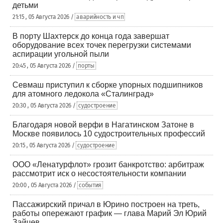
детьми
21:15 , 05 Августа 2026 /
аварийность и чп
В порту Шахтерск до конца года завершат
оборудование всех точек перегрузки системами
аспирации угольной пыли
20:45 , 05 Августа 2026 /
порты
Севмаш приступил к сборке упорных подшипников
для атомного ледокола «Сталинград»
20:30 , 05 Августа 2026 /
судостроение
Благодаря новой верфи в Нагатинском Затоне в
Москве появилось 10 судостроительных профессий
20:15 , 05 Августа 2026 /
судостроение
ООО «Ленатурфлот» грозит банкротство: арбитраж
рассмотрит иск о несостоятельности компании
20:00 , 05 Августа 2026 /
события
Пассажирский причал в Юрино построен на треть,
работы опережают график — глава Марий Эл Юрий
Зайцев