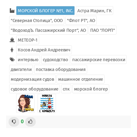
МОРСКОЙ БЛОГЕР №1, INC.
Астра Марин, ГК
"Северная Столица", ООО
"Флот РТ", АО
"ВодоходЪ. Пассажирский Порт", АО
ПАО "ЛОРП"
МЕТЕОР-1
Косов Андрей Андреевич
интервью
судоходство
пассажирские перевозки
двигатели
поставка оборудования
модернизация судов
машинное отделение
судовое оборудование
спк
морской блогер
0