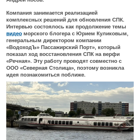
Новости
Продажа флота
Компании
Оборудование
Компания занимается реализацией
Репутация
Изделия
комплексных решений для обновления СПК.
Работа
Материалы
Интервью состоялось как продолжение темы
Крюинг
Услуги
видео
морского блогера с Юрием Куликовым,
Журнал
генеральным директором компании
Реклама
«ВодоходЪ» Пассажирский Порт», который
показал ход восстановления СПК на верфи
«Речная». Эту работу проводят совместно с
Конференции
Флот
ООО «Северная Столица», поэтому возникла
Выставки и семинары
Галерея флота
идея познакомиться поближе.
Личности
Форум
Словарь
Отзывы
Все службы