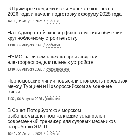
В Приморье подвели итоги морского конгресса
2026 года и начали подготовку к форуму 2028 года
14:02 , 06 Августа 2026 /
события
На «Адмиралтейских верфях» запустили обучение
крупноблочному строительству
13:18 , 06 Августа 2026 /
события
НЭМО: заглянем в цех по производству
электрораспределительных устройств
13:10 , 06 Августа 2026 /
судостроение
Черноморские линии повысили стоимость перевозок
между Турцией и Новороссийском за военные
риски
11:32 , 06 Августа 2026 /
события
В Санкт-Петербургском морском
рыбопромышленном колледже установлен
современный тренажер для судовых механиков
разработки ЭМЦТ
10:46 , 06 Августа 2026 /
события