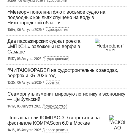
20:00 , 06 Августа 2026 /
судоремонт
«Метеор» пополнил флот: восьмое судно на
подводных крыльях спущено на воду в
Нижегородской области
17:04 , 06 Августа 2026 /
судостроение
Два пассажирских судна проекта
«МПКС-L» заложены на верфи в
Самаре
15:57 , 06 Августа 2026 /
судостроение
#ЧИТАЮКОРАБЕЛ на судостроительных заводах,
верфях и КБ 2026 год
15:25 , 06 Августа 2026 /
события
Севморпуть изменит мировую логистику и экономику
— Цыбульский
14:19 , 06 Августа 2026 /
судоходство
Пользователи КОМПАС-3D встретятся на
фестивале KOMPAScon 6.0 в Москве
14:15 , 06 Августа 2026 /
пресс-релизы