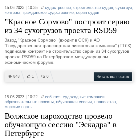
15.06.2023 | 10:35 //
судостроение
,
строительство судов
,
сухогруз
,
контракт
,
гражданское судостроение
,
серия судов
"Красное Сормово" построит серию
из 34 сухогрузов проекта RSD59
Завод "Красное Сормово" (входит в ОСК) и АО
"Государственная транспортная лизинговая компания" (ГТЛК)
подписали контракт на строительство серии из 34 сухогрузов
проекта RSD59 на Петербургском международном
экономическом форуме.
848
1
0
Читать полностью
15.06.2023 | 10:22 //
события
,
судоходные компании
,
образовательные проекты
,
обучающая сессия
,
плавсостав
,
морские порты
Волжское пароходство провело
обучающую сессию "Эскадра" в
Петербурге