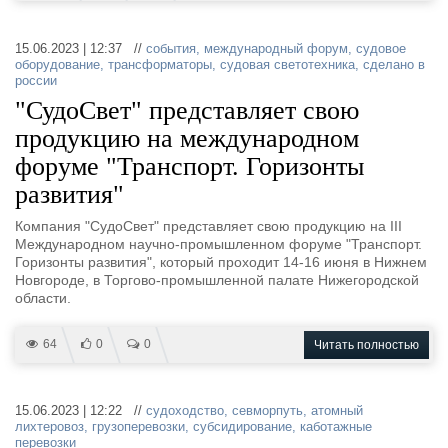
15.06.2023 | 12:37 //
события
,
международный форум
,
судовое
оборудование
,
трансформаторы
,
судовая светотехника
,
сделано в
россии
"СудоСвет" представляет свою
продукцию на международном
форуме "Транспорт. Горизонты
развития"
Компания "СудоСвет" представляет свою продукцию на III
Международном научно-промышленном форуме "Транспорт.
Горизонты развития", который проходит 14-16 июня в Нижнем
Новгороде, в Торгово-промышленной палате Нижегородской
области.
64
0
0
Читать полностью
15.06.2023 | 12:22 //
судоходство
,
севморпуть
,
атомный
лихтеровоз
,
грузоперевозки
,
субсидирование
,
каботажные
перевозки