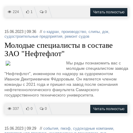
224
1
0
Читать полностью
15.06.2023 | 09:36 //
о кадрах
,
производство
,
слипы
,
док
,
судостроительные предприятия
,
ремонт судов
Молодые специалисты в составе
ЗАО "Нефтефлот"
Мы рады познакомить вас с
молодым специалистом завода
"Нефтефлот", инженером по надзору за судоремонтом
Иваном Дмитриевичем Фёдоровым. Он является членом
команды с 2021 года и пришел на завод после окончания
нефтетехнологического факультета Самарского
государственного технического университета.
337
0
0
Читать полностью
15.06.2023 | 09:29 //
события
,
пмэф
,
судоходные компании
,