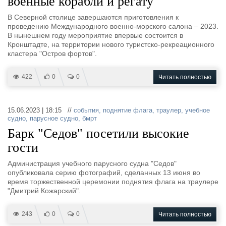
военные корабли и регату
В Северной столице завершаются приготовления к
проведению Международного военно-морского салона – 2023.
В нынешнем году мероприятие впервые состоится в
Кронштадте, на территории нового туристско-рекреационного
кластера "Остров фортов".
422
0
0
Читать полностью
15.06.2023 | 18:15 //
события
,
поднятие флага
,
траулер
,
учебное
судно
,
парусное судно
,
бмрт
Барк "Седов" посетили высокие
гости
Администрация учебного парусного судна "Седов"
опубликовала серию фотографий, сделанных 13 июня во
время торжественной церемонии поднятия флага на траулере
"Дмитрий Кожарский".
243
0
0
Читать полностью