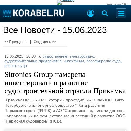
реклама 16+
Судостроение
Все Новости - 15.06.2023
Судоходство
Судоремонт
События
<< Пред. день
|
След. день >>
Пресс-релизы
Порты
Рыболовство
15.06.2023 | 20:00 //
судостроение
,
электросудно
,
ВМФ
судостроительные предприятия
,
инвестиции
,
пассажирские суда
,
Образование
речные суда
Яхты и катера
Sitronics Group намерена
Еще
инвестировать в развитие
Судостроение
Торговая площадка
судостроительной отрасли Прикамья
Пульс
Доска объявлений
В рамках ПМЭФ-2023, который проходит 14-17 июня в Санкт-
Новости
Продажа флота
Петербурге, акционерное общество "Фонд развития
Компании
Оборудование
Пермского края" (ФРПК) и АО "Ситроникс" подписали договор,
Репутация
Изделия
направленный на осуществление инвестиций в развитие ООО
"Пермская судоверфь" (ПСВ).
Работа
Материалы
Крюинг
Услуги