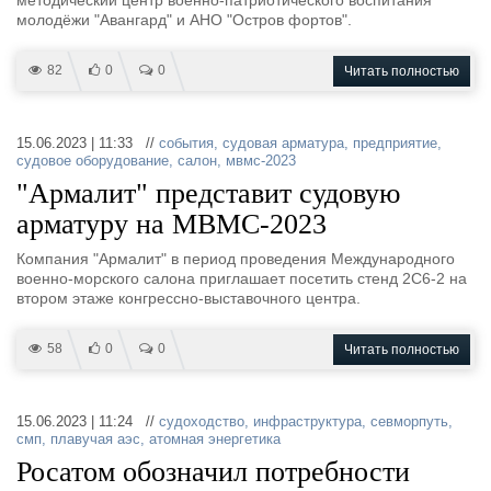
методический центр военно-патриотического воспитания
молодёжи "Авангард" и АНО "Остров фортов".
82
0
0
Читать полностью
15.06.2023 | 11:33 //
события
,
судовая арматура
,
предприятие
,
судовое оборудование
,
салон
,
мвмс-2023
"Армалит" представит судовую
арматуру на МВМС-2023
Компания "Армалит" в период проведения Международного
военно-морского салона приглашает посетить стенд 2С6-2 на
втором этаже конгрессно-выставочного центра.
58
0
0
Читать полностью
15.06.2023 | 11:24 //
судоходство
,
инфраструктура
,
севморпуть
,
смп
,
плавучая аэс
,
атомная энергетика
Росатом обозначил потребности