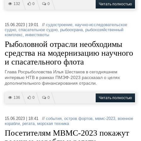
132
0
0
Читать полностью
Журнал
Реклама
15.06.2023 | 19:01 //
судостроение
,
научно-исследовательское
судно
,
спасательное судно
,
рыбоохрана
,
рыбохозяйственный
Конференции
Флот
комплекс
,
инвестквоты
Выставки и семинары
Галерея флота
Рыболовной отрасли необходимы
Личности
Форум
средства на модернизацию научного
Словарь
Отзывы
и спасательного флота
Все службы
Глава Росрыболовства Илья Шестаков в сегодняшнем
интервью НТВ в рамках ПМЭФ-2023 рассказал о целях
дополнительного финансирования отрасли.
136
0
0
Читать полностью
15.06.2023 | 18:41 //
события
,
остров фортов
,
мвмс-2023
,
военное
корабли
,
регата
,
морская техника
Посетителям МВМС-2023 покажут