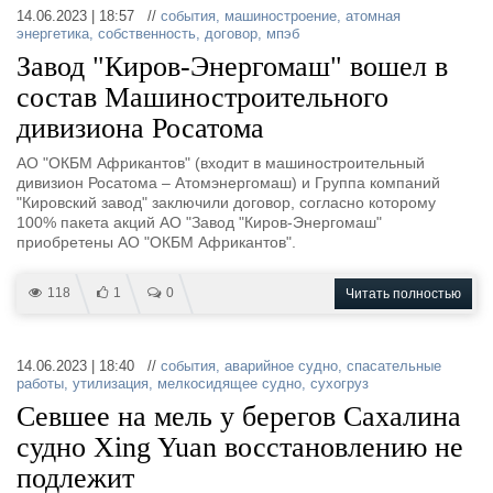
14.06.2023 | 18:57 //
события
,
машиностроение
,
атомная
энергетика
,
собственность
,
договор
,
мпэб
Завод "Киров-Энергомаш" вошел в
состав Машиностроительного
дивизиона Росатома
АО "ОКБМ Африкантов" (входит в машиностроительный
дивизион Росатома – Атомэнергомаш) и Группа компаний
"Кировский завод" заключили договор, согласно которому
100% пакета акций АО "Завод "Киров-Энергомаш"
приобретены АО "ОКБМ Африкантов".
118
1
0
Читать полностью
14.06.2023 | 18:40 //
события
,
аварийное судно
,
спасательные
работы
,
утилизация
,
мелкосидящее судно
,
сухогруз
Севшее на мель у берегов Сахалина
судно Xing Yuan восстановлению не
подлежит