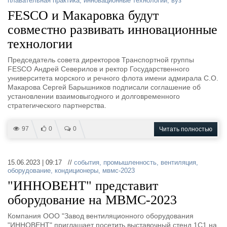
плавательная практика
,
инновационные технологии
,
вуз
FESCO и Макаровка будут
совместно развивать инновационные
технологии
Председатель совета директоров Транспортной группы
FESCO Андрей Северилов и ректор Государственного
университета морского и речного флота имени адмирала С.О.
Макарова Сергей Барышников подписали соглашение об
установлении взаимовыгодного и долговременного
стратегического партнерства.
97
0
0
Читать полностью
15.06.2023 | 09:17 //
события
,
промышленность
,
вентиляция
,
оборудование
,
кондиционеры
,
мвмс-2023
"ИННОВЕНТ" представит
оборудование на МВМС-2023
Компания ООО "Завод вентиляционного оборудования
"ИННОВЕНТ" приглашает посетить выставочный стенд 1С1 на