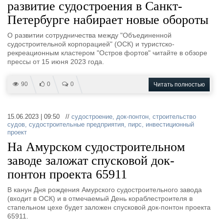
развитие судостроения в Санкт-
Петербурге набирает новые обороты
О развитии сотрудничества между "Объединенной
судостроительной корпорацией" (ОСК) и туристско-
рекреационным кластером "Остров фортов" читайте в обзоре
прессы от 15 июня 2023 года.
90
0
0
Читать полностью
15.06.2023 | 09:50 //
судостроение
,
док-понтон
,
строительство
судов
,
судостроительные предприятия
,
пирс
,
инвестиционный
проект
На Амурском судостроительном
заводе заложат спусковой док-
понтон проекта 65911
В канун Дня рождения Амурского судостроительного завода
(входит в ОСК) и в отмечаемый День кораблестроителя в
стапельном цехе будет заложен спусковой док-понтон проекта
65911.