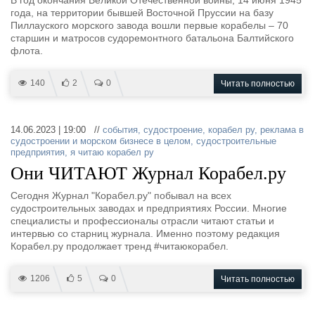
В год окончания Великой Отечественной войны, 14 июня 1945
года, на территории бывшей Восточной Пруссии на базу
Пиллауского морского завода вошли первые корабелы – 70
старшин и матросов судоремонтного батальона Балтийского
флота.
140
2
0
Читать полностью
14.06.2023 | 19:00 //
события
,
судостроение
,
корабел ру
,
реклама в
судостроении и морском бизнесе в целом
,
судостроительные
предприятия
,
я читаю корабел ру
Они ЧИТАЮТ Журнал Корабел.ру
Сегодня Журнал "Корабел.ру" побывал на всех
судостроительных заводах и предприятиях России. Многие
специалисты и профессионалы отрасли читают статьи и
интервью со старниц журнала. Именно поэтому редакция
Корабел.ру продолжает тренд #читаюкорабел.
1206
5
0
Читать полностью