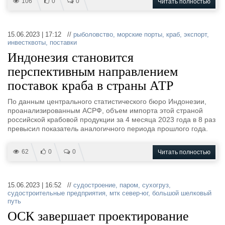
106
0
0
Читать полностью
15.06.2023 | 17:12 //
рыболовство
,
морские порты
,
краб
,
экспорт
,
инвестквоты
,
поставки
Индонезия становится
перспективным направлением
поставок краба в страны АТР
По данным центрального статистического бюро Индонезии,
проанализированным АСРФ, объем импорта этой страной
российской крабовой продукции за 4 месяца 2023 года в 8 раз
превысил показатель аналогичного периода прошлого года.
62
0
0
Читать полностью
15.06.2023 | 16:52 //
судостроение
,
паром
,
сухогруз
,
судостроительные предприятия
,
мтк север-юг
,
большой шелковый
путь
ОСК завершает проектирование