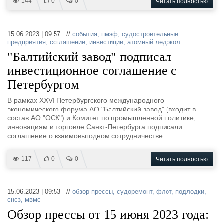
144
0
0
Читать полностью
15.06.2023 | 09:57 //
события
,
пмэф
,
судостроительные
предприятия
,
соглашение
,
инвестиции
,
атомный ледокол
"Балтийский завод" подписал
инвестиционное соглашение с
Петербургом
В рамках XXVI Петербургского международного
экономического форума АО "Балтийский завод" (входит в
состав АО "ОСК") и Комитет по промышленной политике,
инновациям и торговле Санкт-Петербурга подписали
соглашение о взаимовыгодном сотрудничестве.
117
0
0
Читать полностью
15.06.2023 | 09:53 //
обзор прессы
,
судоремонт
,
флот
,
подлодки
,
снсз
,
мвмс
Обзор прессы от 15 июня 2023 года: