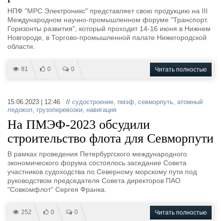
НПФ "МРС Электроникс" представляет свою продукцию на III
Международном научно-промышленном форуме "Транспорт.
Горизонты развития", который проходит 14-16 июня в Нижнем
Новгороде, в Торгово-промышленной палате Нижегородской
области.
81
0
0
Читать полностью
15.06.2023 | 12:46 //
судостроение
,
пмэф
,
севморпуть
,
атомный
ледокол
,
грузоперевозки
,
навигация
На ПМЭФ-2023 обсудили
строительство флота для Севморпути
В рамках проведения Петербургского международного
экономического форума состоялось заседание Совета
участников судоходства по Северному морскому пути под
руководством председателя Совета директоров ПАО
"Совкомфлот" Сергея Франка.
252
0
0
Читать полностью