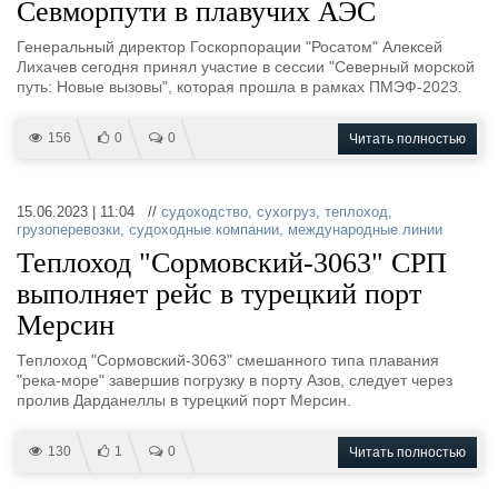
Севморпути в плавучих АЭС
Генеральный директор Госкорпорации "Росатом" Алексей
Лихачев сегодня принял участие в сессии "Северный морской
путь: Новые вызовы", которая прошла в рамках ПМЭФ-2023.
156
0
0
Читать полностью
15.06.2023 | 11:04 //
судоходство
,
сухогруз
,
теплоход
,
грузоперевозки
,
судоходные компании
,
международные линии
Теплоход "Сормовский-3063" СРП
выполняет рейс в турецкий порт
Мерсин
Теплоход "Сормовский-3063" смешанного типа плавания
"река-море" завершив погрузку в порту Азов, следует через
пролив Дарданеллы в турецкий порт Мерсин.
130
1
0
Читать полностью