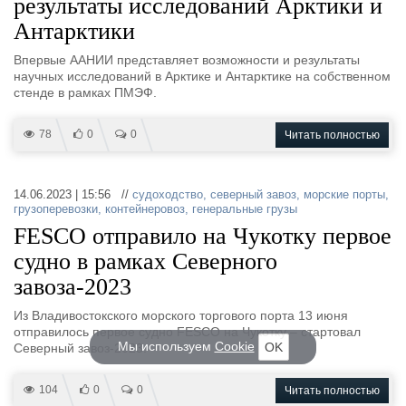
результаты исследований Арктики и
Антарктики
Впервые ААНИИ представляет возможности и результаты
научных исследований в Арктике и Антарктике на собственном
стенде в рамках ПМЭФ.
78
0
0
Читать полностью
14.06.2023 | 15:56 //
судоходство
,
северный завоз
,
морские порты
,
грузоперевозки
,
контейнеровоз
,
генеральные грузы
FESCO отправило на Чукотку первое
судно в рамках Северного
завоза-2023
Из Владивостокского морского торгового порта 13 июня
отправилось первое судно FESCO на Чукотку – стартовал
Мы используем
Cookie
OK
Северный завоз-2023.
104
0
0
Читать полностью