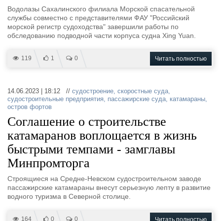
Водолазы Сахалинского филиала Морской спасательной
службы совместно с представителями ФАУ "Российский
морской регистр судоходства" завершили работы по
обследованию подводной части корпуса судна Xing Yuan.
119
1
0
Читать полностью
14.06.2023 | 18:12 //
судостроение
,
скоростные суда
,
судостроительные предприятия
,
пассажирские суда
,
катамараны
,
остров фортов
Соглашение о строительстве
катамаранов воплощается в жизнь
быстрыми темпами - замглавы
Минпромторга
Строящиеся на Средне-Невском судостроительном заводе
пассажирские катамараны внесут серьезную лепту в развитие
водного туризма в Северной столице.
164
0
0
Читать полностью