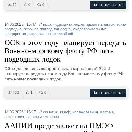
75
0
0
Читать полностью
14.06.2023 | 16:47 //
вмф
,
подводная лодка
,
дизель-электрическая
подлодка
,
атомная подводная лодка
,
судостроительные
предприятия
,
строительство кораблей
ОСК в этом году планирует передать
Военно-морскому флоту РФ пять
подводных лодок
"Объединенная судостроительная корпорация" (ОСК)
планирует передать в этом году Военно-морскому флоту РФ
пять новых подводных лодок.
422
1
0
Читать полностью
14.06.2023 | 16:17 //
события
,
пмэф
,
исследования
,
арктика
,
антарктика
,
полярные станции
ААНИИ представляет на ПМЭФ