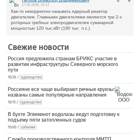
0
#
17.05.2026, 23:13
Как-то некорректно называть ядерный реактор
двигателем. Главными двигателями являются три 2-х
роторных гребных электродвигателея суммарной
мощностью 120 тыс.кВт (190 тыс л.с.).
Свежие новости
Россия предложила странам БРИКС участие в
развитии инфраструктуры Северного морского
пути
10:30 /
судоходство
Россияне все чаще выбирают речные круизы:
названы самые популярные направления
10:15 /
судоходство
В бухте Эгвекинот водолазы ведут подготовку к
подъему пяти затопленных судов
10:00 /
события
Служба производственного контроля ММТП