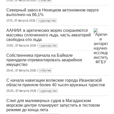
21:30 , 07 Августа 2026 /
события
Северный завоз в Ненецком автономном округе
выполнен на 86,1%
21:15 , 07 Августа 2026 /
судоходство
ААНИИ: в арктических морях сохраняются
массивы сплоченного льда, часть акваторий
свободна ото льда
21:00 , 07 Августа 2026 /
судоходство
Собственника причала на Байкале
принудили отремонтировать аварийное
имущество
20:45 , 07 Августа 2026 /
события
С начала навигации волжские города Ивановской
области приняли более 40 тысяч круизных туристов
20:30 , 07 Августа 2026 /
судоходство
Слип для маломерных судов в Магаданском
морском центре планируют запустить в тестовом
режиме до конца лета