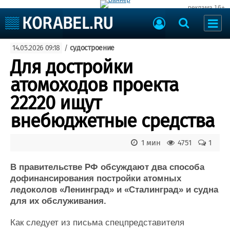
реклама 16+
Судостроение
14.05.2026 09:18
/
судостроение
Судоходство
Судоремонт
Для достройки
События
Пресс-релизы
атомоходов проекта
Порты
Рыболовство
22220 ищут
ВМФ
Образование
внебюджетные средства
Яхты и катера
Еще
1 мин
4751
1
Судостроение
Торговая площадка
Пульс
Доска объявлений
В правительстве РФ обсуждают два способа
Новости
Продажа флота
дофинансирования постройки атомных
ледоколов «Ленинград» и «Сталинград» и судна
Компании
Оборудование
для их обслуживания.
Репутация
Изделия
Работа
Материалы
Как следует из письма спецпредставителя
Крюинг
Услуги