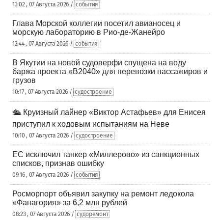
13:02 , 07 Августа 2026 /
события
Глава Морской коллегии посетил авианосец и
морскую лабораторию в Рио-де-Жанейро
12:44 , 07 Августа 2026 /
события
В Якутии на новой судоверфи спущена на воду
баржа проекта «В2040» для перевозки пассажиров и
грузов
10:17 , 07 Августа 2026 /
судостроение
🛳️ Круизный лайнер «Виктор Астафьев» для Енисея
приступил к ходовым испытаниям на Неве
10:10 , 07 Августа 2026 /
судостроение
ЕС исключил танкер «Миллерово» из санкционных
списков, признав ошибку
09:16 , 07 Августа 2026 /
события
Росморпорт объявил закупку на ремонт ледокола
«Фанагория» за 6,2 млн рублей
08:23 , 07 Августа 2026 /
судоремонт