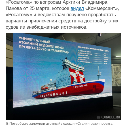
«Росатома» по вопросам Арктики Владимира
Журнал
Панова от 25 марта, которое
видел
«Коммерсант»,
Реклама
«Росатому» и ведомствам поручено проработать
варианты привлечения средств на достройку этих
судов из внебюджетных источников.
Конференции
Флот
Выставки и семинары
Галерея флота
Личности
Форум
Словарь
Отзывы
Все службы
В Петербурге заложили атомный ледокол «Сталинград» проекта