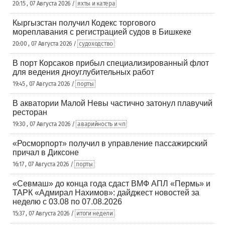
20:15 , 07 Августа 2026 /
яхты и катера
Кыргызстан получил Кодекс торгового
мореплавания с регистрацией судов в Бишкеке
20:00 , 07 Августа 2026 /
судоходство
В порт Корсаков прибыл специализированный флот
для ведения дноуглубительных работ
19:45 , 07 Августа 2026 /
порты
В акватории Малой Невы частично затонул плавучий
ресторан
19:30 , 07 Августа 2026 /
аварийность и чп
«Росморпорт» получил в управление пассажирский
причал в Диксоне
16:17 , 07 Августа 2026 /
порты
«Севмаш» до конца года сдаст ВМФ АПЛ «Пермь» и
ТАРК «Адмирал Нахимов»: дайджест новостей за
неделю с 03.08 по 07.08.2026
15:37 , 07 Августа 2026 /
итоги недели