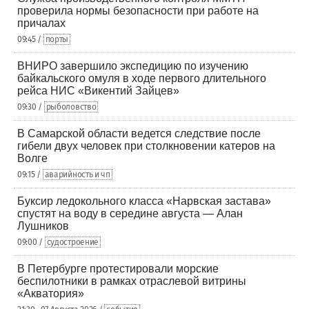
проверила нормы безопасности при работе на
причалах
09:45 /
порты
ВНИРО завершило экспедицию по изучению
байкальского омуля в ходе первого длительного
рейса НИС «Викентий Зайцев»
09:30 /
рыболовство
В Самарской области ведется следствие после
гибели двух человек при столкновении катеров на
Волге
09:15 /
аварийность и чп
Буксир ледокольного класса «Нарвская застава»
спустят на воду в середине августа — Алан
Лушников
09:00 /
судостроение
В Петербурге протестировали морские
беспилотники в рамках отраслевой витрины
«Акватория»