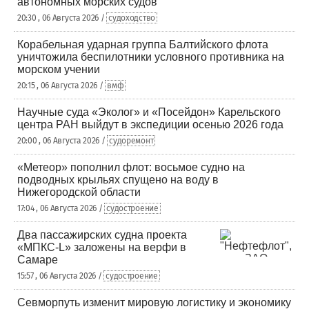
автономных морских судов
20:30 , 06 Августа 2026 /
судоходство
Корабельная ударная группа Балтийского флота
уничтожила беспилотники условного противника на
морском учении
20:15 , 06 Августа 2026 /
вмф
Научные суда «Эколог» и «Посейдон» Карельского
центра РАН выйдут в экспедиции осенью 2026 года
20:00 , 06 Августа 2026 /
судоремонт
«Метеор» пополнил флот: восьмое судно на
подводных крыльях спущено на воду в
Нижегородской области
17:04 , 06 Августа 2026 /
судостроение
Два пассажирских судна проекта
«МПКС-L» заложены на верфи в
Самаре
15:57 , 06 Августа 2026 /
судостроение
Севморпуть изменит мировую логистику и экономику