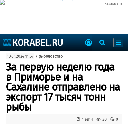
реклама 16+
Судостроение
10.01.2024 14:54
/
рыболовство
Судоходство
Судоремонт
За первую неделю года
События
Пресс-релизы
в Приморье и на
Порты
Рыболовство
Сахалине отправлено на
ВМФ
Образование
экспорт 17 тысяч тонн
Яхты и катера
Еще
рыбы
Судостроение
Торговая площадка
1 мин
20
0
Пульс
Доска объявлений