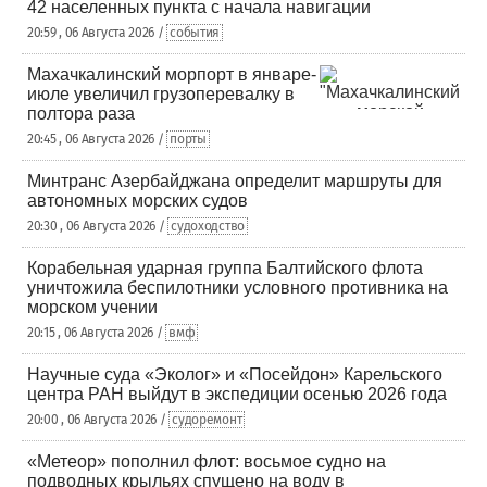
42 населенных пункта с начала навигации
20:59 , 06 Августа 2026 /
события
Махачкалинский морпорт в январе-
июле увеличил грузоперевалку в
полтора раза
20:45 , 06 Августа 2026 /
порты
Минтранс Азербайджана определит маршруты для
автономных морских судов
20:30 , 06 Августа 2026 /
судоходство
Корабельная ударная группа Балтийского флота
уничтожила беспилотники условного противника на
морском учении
20:15 , 06 Августа 2026 /
вмф
Научные суда «Эколог» и «Посейдон» Карельского
центра РАН выйдут в экспедиции осенью 2026 года
20:00 , 06 Августа 2026 /
судоремонт
«Метеор» пополнил флот: восьмое судно на
подводных крыльях спущено на воду в