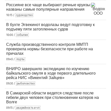
Россияне все чаще выбирают речные круизы:
названы самые популярные направления
10:15 /
судоходство
В бухте Эгвекинот водолазы ведут подготовку к
подъему пяти затопленных судов
10:00 /
события
Служба производственного контроля ММТП
проверила нормы безопасности при работе на
причалах
09:45 /
порты
ВНИРО завершило экспедицию по изучению
байкальского омуля в ходе первого длительного
рейса НИС «Викентий Зайцев»
09:30 /
рыболовство
В Самарской области ведется следствие после
гибели двух человек при столкновении катеров на
Волге
09:15 /
аварийность и чп