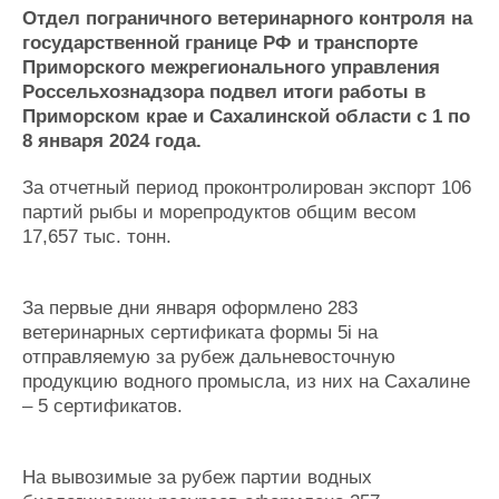
Новости
Продажа флота
Отдел пограничного ветеринарного контроля на
Компании
Оборудование
государственной границе РФ и транспорте
Репутация
Изделия
Приморского межрегионального управления
Работа
Материалы
Россельхознадзора подвел итоги работы в
Крюинг
Услуги
Приморском крае и Сахалинской области с 1 по
Журнал
8 января 2024 года.
Реклама
За отчетный период проконтролирован экспорт 106
партий рыбы и морепродуктов общим весом
Конференции
Флот
17,657 тыс. тонн.
Выставки и семинары
Галерея флота
Личности
Форум
За первые дни января оформлено 283
Словарь
Отзывы
ветеринарных сертификата формы 5i на
Все службы
отправляемую за рубеж дальневосточную
продукцию водного промысла, из них на Сахалине
– 5 сертификатов.
На вывозимые за рубеж партии водных