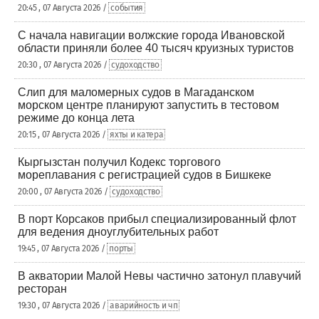
20:45 , 07 Августа 2026 /
события
С начала навигации волжские города Ивановской
области приняли более 40 тысяч круизных туристов
20:30 , 07 Августа 2026 /
судоходство
Слип для маломерных судов в Магаданском
морском центре планируют запустить в тестовом
режиме до конца лета
20:15 , 07 Августа 2026 /
яхты и катера
Кыргызстан получил Кодекс торгового
мореплавания с регистрацией судов в Бишкеке
20:00 , 07 Августа 2026 /
судоходство
В порт Корсаков прибыл специализированный флот
для ведения дноуглубительных работ
19:45 , 07 Августа 2026 /
порты
В акватории Малой Невы частично затонул плавучий
ресторан
19:30 , 07 Августа 2026 /
аварийность и чп