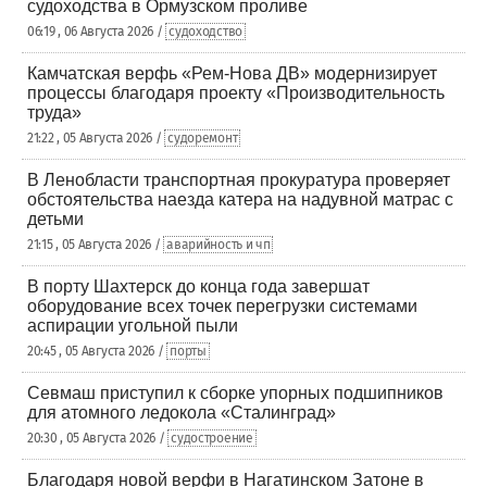
судоходства в Ормузском проливе
06:19 , 06 Августа 2026 /
судоходство
Камчатская верфь «Рем-Нова ДВ» модернизирует
процессы благодаря проекту «Производительность
труда»
21:22 , 05 Августа 2026 /
судоремонт
В Ленобласти транспортная прокуратура проверяет
обстоятельства наезда катера на надувной матрас с
детьми
21:15 , 05 Августа 2026 /
аварийность и чп
В порту Шахтерск до конца года завершат
оборудование всех точек перегрузки системами
аспирации угольной пыли
20:45 , 05 Августа 2026 /
порты
Севмаш приступил к сборке упорных подшипников
для атомного ледокола «Сталинград»
20:30 , 05 Августа 2026 /
судостроение
Благодаря новой верфи в Нагатинском Затоне в