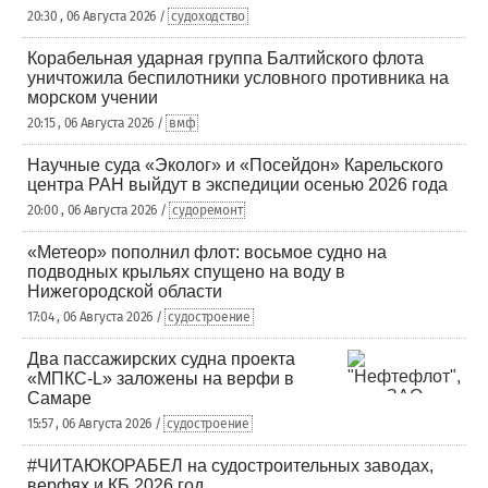
20:30 , 06 Августа 2026 /
судоходство
Корабельная ударная группа Балтийского флота
уничтожила беспилотники условного противника на
морском учении
20:15 , 06 Августа 2026 /
вмф
Научные суда «Эколог» и «Посейдон» Карельского
центра РАН выйдут в экспедиции осенью 2026 года
20:00 , 06 Августа 2026 /
судоремонт
«Метеор» пополнил флот: восьмое судно на
подводных крыльях спущено на воду в
Нижегородской области
17:04 , 06 Августа 2026 /
судостроение
Два пассажирских судна проекта
«МПКС-L» заложены на верфи в
Самаре
15:57 , 06 Августа 2026 /
судостроение
#ЧИТАЮКОРАБЕЛ на судостроительных заводах,
верфях и КБ 2026 год