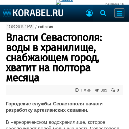
реклама 16+
Судостроение
17.09.2014 11:33
/
события
Судоходство
Судоремонт
Власти Севастополя:
События
Пресс-релизы
воды в хранилище,
Порты
Рыболовство
снабжающем город,
ВМФ
Образование
хватит на полтора
Яхты и катера
Еще
месяца
Судостроение
Торговая площадка
1 мин
385
0
Пульс
Доска объявлений
Новости
Продажа флота
Городские службы Севастополя начали
Компании
Оборудование
разработку артезианских скважин.
Репутация
Изделия
Работа
Материалы
В Чернореченском водохранилище, которое
Крюинг
Услуги
обеспечивает водой большую часть Севастополя,