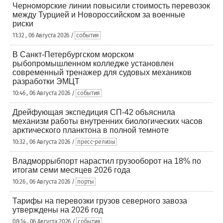
Черноморские линии повысили стоимость перевозок
между Турцией и Новороссийском за военные
риски
11:32 , 06 Августа 2026 /
события
В Санкт-Петербургском морском
рыбопромышленном колледже установлен
современный тренажер для судовых механиков
разработки ЭМЦТ
10:46 , 06 Августа 2026 /
события
Дрейфующая экспедиция СП-42 объяснила
механизм работы внутренних биологических часов
арктического планктона в полной темноте
10:32 , 06 Августа 2026 /
пресс-релизы
Владморрыбпорт нарастил грузооборот на 18% по
итогам семи месяцев 2026 года
10:26 , 06 Августа 2026 /
порты
Тарифы на перевозки грузов северного завоза
утверждены на 2026 год
08:14 , 06 Августа 2026 /
события