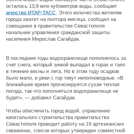
Журнал
осталось 13,9 млн кубометров воды, сообщает
Реклама
агенство ИТАР-ТАСС
. Этого количества жителям
города хватит на полтора месяца, сообщил на
совещании в правительстве Севастополя
Конференции
Флот
начальник управления гражданской защиты
Выставки и семинары
Галерея флота
населения Мирослав Сагайдак.
Личности
Форум
Словарь
Отзывы
В последние годы водохранилище пополнялось за
Все службы
счет снега, который зимой выпадал в горах и таял
в течение весны и лета. Но в этом году осадков
было мало, и реки с гор текут неполноводные. «В
ближайшее время прогнозируется сухая теплая
погода, так что пополняться водохранилище не
будет», — добавил Сагайдак.
Чтобы обеспечить город водой, управление
капитального строительства правительства
Севастополя проводит работу на 19 артезианских
скважинах, список которых утвержден совместной