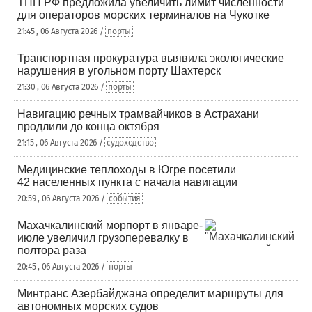
ТПП РФ предложила увеличить лимит численности
для операторов морских терминалов на Чукотке
21:45 , 06 Августа 2026 /
порты
Транспортная прокуратура выявила экологические
нарушения в угольном порту Шахтерск
21:30 , 06 Августа 2026 /
порты
Навигацию речных трамвайчиков в Астрахани
продлили до конца октября
21:15 , 06 Августа 2026 /
судоходство
Медицинские теплоходы в Югре посетили
42 населенных пункта с начала навигации
20:59 , 06 Августа 2026 /
события
Махачкалинский морпорт в январе-
июле увеличил грузоперевалку в
полтора раза
20:45 , 06 Августа 2026 /
порты
Минтранс Азербайджана определит маршруты для
автономных морских судов