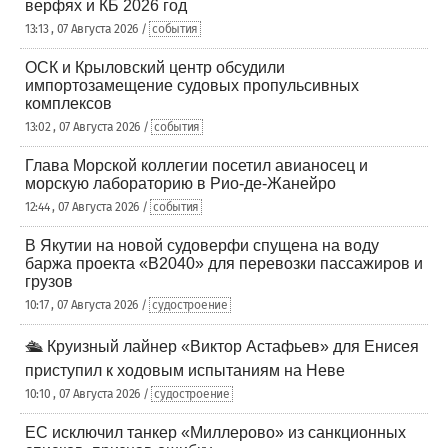
верфях и КБ 2026 год
13:13 , 07 Августа 2026 /
события
ОСК и Крыловский центр обсудили
импортозамещение судовых пропульсивных
комплексов
13:02 , 07 Августа 2026 /
события
Глава Морской коллегии посетил авианосец и
морскую лабораторию в Рио-де-Жанейро
12:44 , 07 Августа 2026 /
события
В Якутии на новой судоверфи спущена на воду
баржа проекта «В2040» для перевозки пассажиров и
грузов
10:17 , 07 Августа 2026 /
судостроение
🛳️ Круизный лайнер «Виктор Астафьев» для Енисея
приступил к ходовым испытаниям на Неве
10:10 , 07 Августа 2026 /
судостроение
ЕС исключил танкер «Миллерово» из санкционных