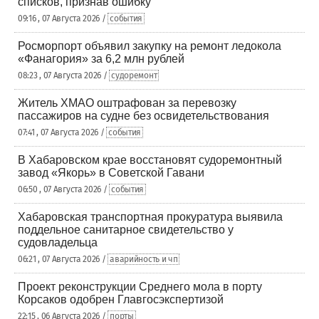
списков, признав ошибку
09:16 , 07 Августа 2026 /
события
Росморпорт объявил закупку на ремонт ледокола
«Фанагория» за 6,2 млн рублей
08:23 , 07 Августа 2026 /
судоремонт
Житель ХМАО оштрафован за перевозку
пассажиров на судне без освидетельствования
07:41 , 07 Августа 2026 /
события
В Хабаровском крае восстановят судоремонтный
завод «Якорь» в Советской Гавани
06:50 , 07 Августа 2026 /
события
Хабаровская транспортная прокуратура выявила
поддельное санитарное свидетельство у
судовладельца
06:21 , 07 Августа 2026 /
аварийность и чп
Проект реконструкции Среднего мола в порту
Корсаков одобрен Главгосэкспертизой
22:15 , 06 Августа 2026 /
порты