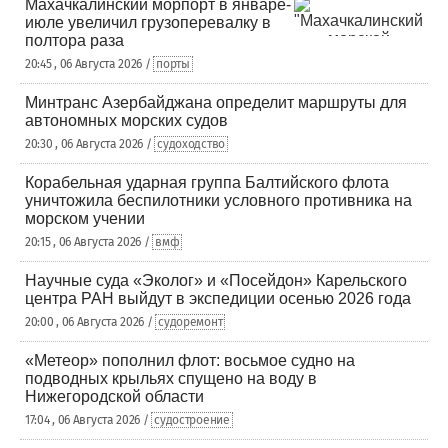
Махачкалинский морпорт в январе-
июле увеличил грузоперевалку в
полтора раза
20:45 , 06 Августа 2026 /
порты
Минтранс Азербайджана определит маршруты для
автономных морских судов
20:30 , 06 Августа 2026 /
судоходство
Корабельная ударная группа Балтийского флота
уничтожила беспилотники условного противника на
морском учении
20:15 , 06 Августа 2026 /
вмф
Научные суда «Эколог» и «Посейдон» Карельского
центра РАН выйдут в экспедиции осенью 2026 года
20:00 , 06 Августа 2026 /
судоремонт
«Метеор» пополнил флот: восьмое судно на
подводных крыльях спущено на воду в
Нижегородской области
17:04 , 06 Августа 2026 /
судостроение