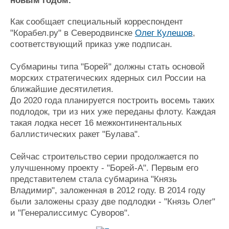
новым годом.
Журнал
Реклама
Как сообщает специальный корреспондент
"Корабел.ру" в Северодвинске
Олег Кулешов
,
соответствующий приказ уже подписан.
Конференции
Флот
Выставки и семинары
Галерея флота
Субмарины типа "Борей" должны стать основой
Личности
Форум
морских стратегических ядерных сил России на
ближайшие десятилетия.
Словарь
Отзывы
До 2020 года планируется построить восемь таких
Все службы
подлодок, три из них уже переданы флоту. Каждая
такая лодка несет 16 межконтинентальных
баллистических ракет "Булава".
Сейчас строительство серии продолжается по
улучшенному проекту - "Борей-А". Первым его
представителем стала субмарина "Князь
Владимир", заложенная в 2012 году. В 2014 году
были заложены сразу две подлодки - "Князь Олег"
и "Генералиссимус Суворов".