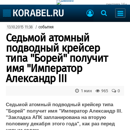
реклама 16+
Судостроение
13.10.2015 11:38
/
события
Судоходство
Судоремонт
Седьмой атомный
События
Пресс-релизы
подводный крейсер
Порты
Рыболовство
типа "Борей" получит
ВМФ
Образование
имя "Император
Яхты и катера
Еще
Александр III
Судостроение
Торговая площадка
1 мин
965
0
Пульс
Доска объявлений
Новости
Продажа флота
Седьмой атомный подводный крейсер типа
Компании
Оборудование
"Борей" получит имя "Император Александр III.
Репутация
Изделия
"Закладка АПК запланирована на вторую
Работа
Материалы
половину декабря этого года", как раз перед
Крюинг
Услуги