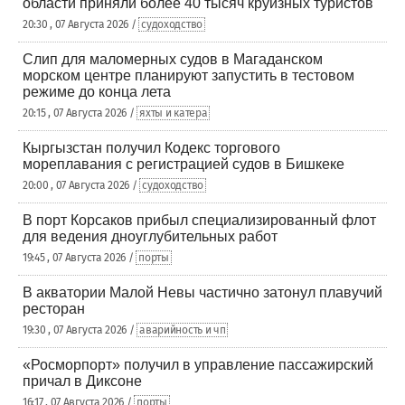
области приняли более 40 тысяч круизных туристов
20:30 , 07 Августа 2026 /
судоходство
Слип для маломерных судов в Магаданском
морском центре планируют запустить в тестовом
режиме до конца лета
20:15 , 07 Августа 2026 /
яхты и катера
Кыргызстан получил Кодекс торгового
мореплавания с регистрацией судов в Бишкеке
20:00 , 07 Августа 2026 /
судоходство
В порт Корсаков прибыл специализированный флот
для ведения дноуглубительных работ
19:45 , 07 Августа 2026 /
порты
В акватории Малой Невы частично затонул плавучий
ресторан
19:30 , 07 Августа 2026 /
аварийность и чп
«Росморпорт» получил в управление пассажирский
причал в Диксоне
16:17 , 07 Августа 2026 /
порты