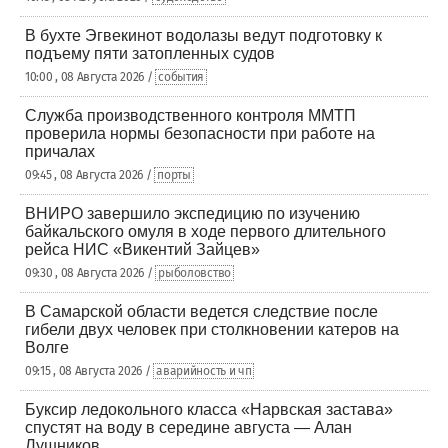
В бухте Эгвекинот водолазы ведут подготовку к
подъему пяти затопленных судов
10:00 , 08 Августа 2026 /
события
Служба производственного контроля ММТП
проверила нормы безопасности при работе на
причалах
09:45 , 08 Августа 2026 /
порты
ВНИРО завершило экспедицию по изучению
байкальского омуля в ходе первого длительного
рейса НИС «Викентий Зайцев»
09:30 , 08 Августа 2026 /
рыболовство
В Самарской области ведется следствие после
гибели двух человек при столкновении катеров на
Волге
09:15 , 08 Августа 2026 /
аварийность и чп
Буксир ледокольного класса «Нарвская застава»
спустят на воду в середине августа — Алан
Лушников