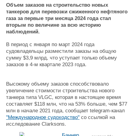
Новости
Продажа флота
Объем заказов на строительство новых
Компании
Оборудование
танкеров для перевозки сжиженного нефтяного
Репутация
Изделия
газа за первые три месяца 2024 года стал
Работа
Материалы
вторым по величине за всю историю
Крюинг
Услуги
наблюдений.
Журнал
Реклама
В период с января по март 2024 года
судовладельцы разместили заказы на общую
сумму $3,9 млрд, что уступает только объему
Конференции
Флот
заказов в 4-м квартале 2023 года.
Выставки и семинары
Галерея флота
Личности
Форум
Высокому объему заказов способствовало
Словарь
Отзывы
увеличение стоимости строительства нового
Все службы
танкера типа VLGC, которая в настоящее время
составляет $118 млн, что на 53% больше, чем $77
млн в начале 2021 года, сообщает telegram-канал
"Международное судоходство"
со ссылкой на
исследование Clarksons.