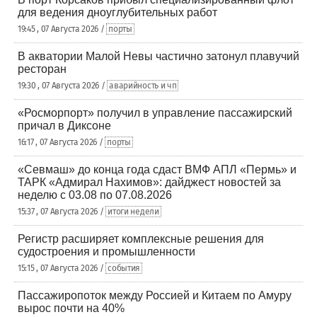
для ведения дноуглубительных работ
19:45 , 07 Августа 2026 /
порты
В акватории Малой Невы частично затонул плавучий
ресторан
19:30 , 07 Августа 2026 /
аварийность и чп
«Росморпорт» получил в управление пассажирский
причал в Диксоне
16:17 , 07 Августа 2026 /
порты
«Севмаш» до конца года сдаст ВМФ АПЛ «Пермь» и
ТАРК «Адмирал Нахимов»: дайджест новостей за
неделю с 03.08 по 07.08.2026
15:37 , 07 Августа 2026 /
итоги недели
Регистр расширяет комплексные решения для
судостроения и промышленности
15:15 , 07 Августа 2026 /
события
Пассажиропоток между Россией и Китаем по Амуру
вырос почти на 40%