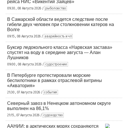
рейса НИС «Викентий Зайцев»
09:30 , 08 Августа 2026 /
рыболовство
В Самарской области ведется следствие после
гибели двух человек при столкновении катеров на
Волге
09:15 , 08 Августа 2026 /
аварийность и чп
Буксир ледокольного класса «Нарвская застава»
спустят на воду в середине августа — Алан
Лушников
09:00 , 08 Августа 2026 /
судостроение
В Петербурге протестировали морские
беспилотники в рамках отраслевой витрины
«Акватория»
21:30 , 07 Августа 2026 /
события
Северный завоз в Ненецком автономном округе
выполнен на 86,1%
21:15 , 07 Августа 2026 /
судоходство
ААНИИ: в арктических морях сохраняются