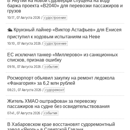
В Якутии на новой судоверфи спущена на воду
баржа проекта «В2040» для перевозки пассажиров и
грузов
10:17 , 07 Августа 2026 /
судостроение
🛳️ Круизный лайнер «Виктор Астафьев» для Енисея
приступил к ходовым испытаниям на Неве
10:10 , 07 Августа 2026 /
судостроение
ЕС исключил танкер «Миллерово» из санкционных
списков, признав ошибку
09:16 , 07 Августа 2026 /
события
Росморпорт объявил закупку на ремонт ледокола
«Фанагория» за 6,2 млн рублей
08:23 , 07 Августа 2026 /
судоремонт
Житель ХМАО оштрафован за перевозку
пассажиров на судне без освидетельствования
07:41 , 07 Августа 2026 /
события
В Хабаровском крае восстановят судоремонтный
завод «Якорь» в Советской Гавани