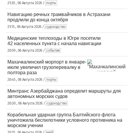
21:30 , 06 Августа 2026 /
порты
Навигацию речных трамвайчиков в Астрахани
продлили до конца октября
21:15 , 06 Августа 2026 /
судоходство
Медицинские теплоходы в Югре посетили
42 населенных пункта с начала навигации
20:59 , 06 Августа 2026 /
события
Махачкалинский морпорт в январе-
июле увеличил грузоперевалку в
полтора раза
20:45 , 06 Августа 2026 /
порты
Минтранс Азербайджана определит маршруты для
автономных морских судов
20:30 , 06 Августа 2026 /
судоходство
Корабельная ударная группа Балтийского флота
уничтожила беспилотники условного противника на
морском учении
20:15 , 06 Августа 2026 /
вмф