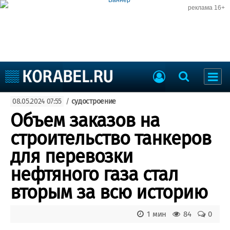
реклама 16+
Судостроение
08.05.2024 07:55
/
судостроение
Судоходство
Судоремонт
Объем заказов на
События
Пресс-релизы
строительство танкеров
Порты
Рыболовство
для перевозки
ВМФ
Образование
нефтяного газа стал
Яхты и катера
Еще
вторым за всю историю
Судостроение
Торговая площадка
1 мин
84
0
Пульс
Доска объявлений