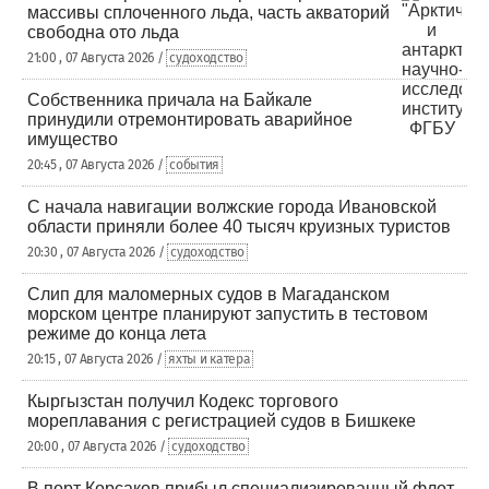
массивы сплоченного льда, часть акваторий
свободна ото льда
21:00 , 07 Августа 2026 /
судоходство
Собственника причала на Байкале
принудили отремонтировать аварийное
имущество
20:45 , 07 Августа 2026 /
события
С начала навигации волжские города Ивановской
области приняли более 40 тысяч круизных туристов
20:30 , 07 Августа 2026 /
судоходство
Слип для маломерных судов в Магаданском
морском центре планируют запустить в тестовом
режиме до конца лета
20:15 , 07 Августа 2026 /
яхты и катера
Кыргызстан получил Кодекс торгового
мореплавания с регистрацией судов в Бишкеке
20:00 , 07 Августа 2026 /
судоходство
В порт Корсаков прибыл специализированный флот