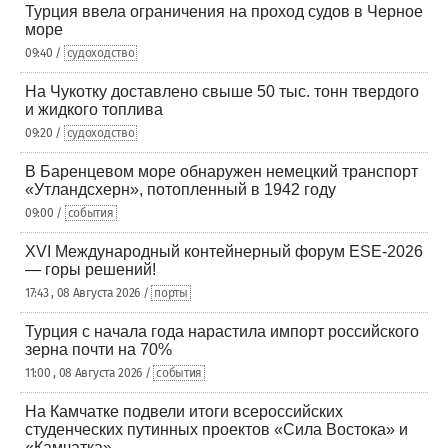
Турция ввела ограничения на проход судов в Черное
море
09:40 /
судоходство
На Чукотку доставлено свыше 50 тыс. тонн твердого
и жидкого топлива
09:20 /
судоходство
В Баренцевом море обнаружен немецкий транспорт
«Утландсхерн», потопленный в 1942 году
09:00 /
события
XVI Международный контейнерный форум ESE-2026
— горы решений!
17:43 , 08 Августа 2026 /
порты
Турция с начала года нарастила импорт российского
зерна почти на 70%
11:00 , 08 Августа 2026 /
события
На Камчатке подвели итоги всероссийских
студенческих путинных проектов «Сила Востока» и
«Камчатка»