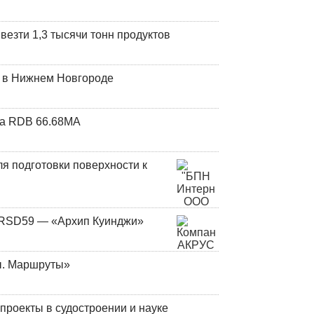
везти 1,3 тысячи тонн продуктов
т в Нижнем Новгороде
та RDB 66.68МА
я подготовки поверхности к
и RSD59 — «Архип Куинджи»
ы. Маршруты»
роекты в судостроении и науке