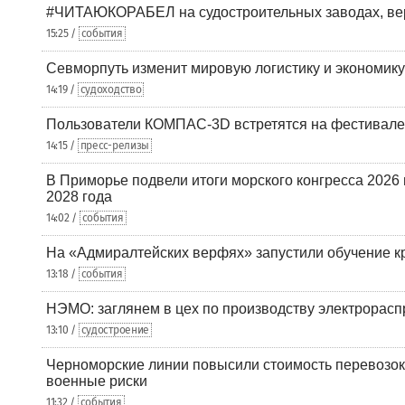
#ЧИТАЮКОРАБЕЛ на судостроительных заводах, вер
15:25 /
события
Севморпуть изменит мировую логистику и экономик
14:19 /
судоходство
Пользователи КОМПАС-3D встретятся на фестивале
14:15 /
пресс-релизы
В Приморье подвели итоги морского конгресса 2026 
2028 года
14:02 /
события
На «Адмиралтейских верфях» запустили обучение к
13:18 /
события
НЭМО: заглянем в цех по производству электрорасп
13:10 /
судостроение
Черноморские линии повысили стоимость перевозок
военные риски
11:32 /
события