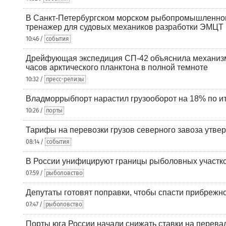
В Санкт-Петербургском морском рыбопромышленно
тренажер для судовых механиков разработки ЭМЦТ
10:46 /
события
Дрейфующая экспедиция СП-42 объяснила механизм
часов арктического планктона в полной темноте
10:32 /
пресс-релизы
Владморрыбпорт нарастил грузооборот на 18% по ит
10:26 /
порты
Тарифы на перевозки грузов северного завоза утве
08:14 /
события
В России унифицируют границы рыболовных участк
07:59 /
рыболовство
Депутаты готовят поправки, чтобы спасти прибрежн
07:47 /
рыболовство
Порты юга России начали снижать ставки на перевал