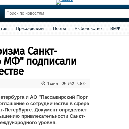
сс-релизы
Порты
Рыболовство
ВМФ
Образование
Яхт
тия
Пресс-релизы
Порты
Рыболовство
ВМФ
нции
Флот
и и семинары
Галерея флота
ризма Санкт-
и
Форум
Отзывы
б МФ" подписали
Все службы
естве
1 мин
942
0
етербурга и АО "Пассажирский Порт
оглашение о сотрудничестве в сфере
кт-Петербурге. Документ определяет
ышению привлекательности Санкт-
международного уровня.