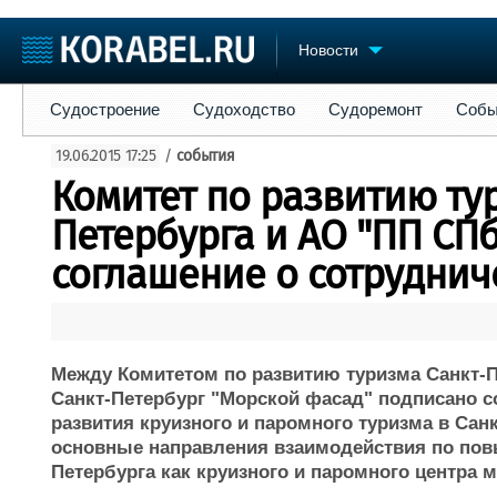
Новости
Судостроение
Судоходство
Судоремонт
События
Пре
Судостроение
Судоходство
Судоремонт
Собы
Судостроение
Торговая площадка
Конфере
19.06.2015 17:25
/
события
Пульс
Доска объявлений
Выставк
Комитет по развитию ту
Новости
Продажа флота
Личност
Компании
Оборудование
Словарь
Петербурга и АО "ПП СП
Репутация
Изделия
соглашение о сотруднич
Работа
Материалы
Крюинг
Услуги
Журнал
Реклама
Между Комитетом по развитию туризма Санкт-П
Санкт-Петербург "Морской фасад" подписано с
развития круизного и паромного туризма в Сан
основные направления взаимодействия по пов
Петербурга как круизного и паромного центра 