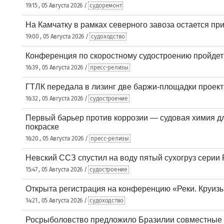
19:15 , 05 Августа 2026 /
судоремонт
На Камчатку в рамках северного завоза остается при
19:00 , 05 Августа 2026 /
судоходство
Конференция по скоростному судостроению пройде
16:39 , 05 Августа 2026 /
пресс-релизы
ГТЛК передала в лизинг две баржи-площадки проек
16:32 , 05 Августа 2026 /
судостроение
Первый барьер против коррозии — судовая химия дл
покраске
16:20 , 05 Августа 2026 /
пресс-релизы
Невский ССЗ спустил на воду пятый сухогруз сери
15:47 , 05 Августа 2026 /
судостроение
Открыта регистрация на конференцию «Реки. Круиз
14:21 , 05 Августа 2026 /
судоходство
Росрыболовство предложило Бразилии совместные п