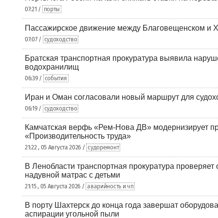
07:21 /
порты
Пассажирское движение между Благовещенском и Х
07:07 /
судоходство
Братская транспортная прокуратура выявила наруш
водохранилищ
06:39 /
события
Иран и Оман согласовали новый маршрут для судох
06:19 /
судоходство
Камчатская верфь «Рем-Нова ДВ» модернизирует пр
«Производительность труда»
21:22 , 05 Августа 2026 /
судоремонт
В Ленобласти транспортная прокуратура проверяет 
надувной матрас с детьми
21:15 , 05 Августа 2026 /
аварийность и чп
В порту Шахтерск до конца года завершат оборудова
аспирации угольной пыли