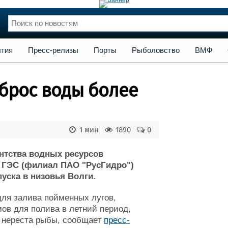
сс-релизы
Порты
Рыболовство
ВМФ
Образование
Яхт
тия
Пресс-релизы
Порты
Рыболовство
ВМФ
нции
Флот
и и семинары
Галерея флота
сброс воды более
и
Форум
Отзывы
Все службы
1 мин
1890
0
ентства водных ресурсов
я ГЭС (филиал ПАО "РусГидро")
пуска в низовья Волги.
для залива пойменных лугов,
ов для полива в летний период,
 нереста рыбы, сообщает
пресс-