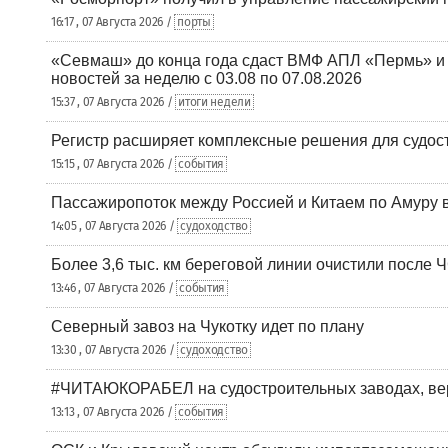
16:17 , 07 Августа 2026 /
порты
«Севмаш» до конца года сдаст ВМФ АПЛ «Пермь» и
новостей за неделю с 03.08 по 07.08.2026
15:37 , 07 Августа 2026 /
итоги недели
Регистр расширяет комплексные решения для судо
15:15 , 07 Августа 2026 /
события
Пассажиропоток между Россией и Китаем по Амуру 
14:05 , 07 Августа 2026 /
судоходство
Более 3,6 тыс. км береговой линии очистили после 
13:46 , 07 Августа 2026 /
события
Северный завоз на Чукотку идет по плану
13:30 , 07 Августа 2026 /
судоходство
#ЧИТАЮКОРАБЕЛ на судостроительных заводах, вер
13:13 , 07 Августа 2026 /
события