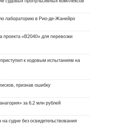
ие судовых пропульсивных комплексов
кую лабораторию в Рио-де-Жанейро
а проекта «В2040» для перевозки
 приступил к ходовым испытаниям на
писков, признав ошибку
анагория» за 6,2 млн рублей
на судне без освидетельствования