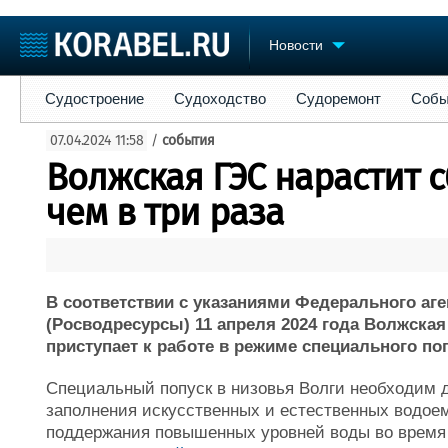
Новости
Судостроение
Судоходство
Судоремонт
События
Пре
Судостроение
Судоходство
Судоремонт
Собы
Судостроение
Торговая площадка
Конфере
07.04.2024 11:58
/
события
Пульс
Доска объявлений
Выставк
Волжская ГЭС нарастит 
Новости
Продажа флота
Личност
Компании
Оборудование
Словарь
чем в три раза
Репутация
Изделия
Работа
Материалы
Крюинг
Услуги
Журнал
В соответствии с указаниями Федерального аг
Реклама
(Росводресурсы) 11 апреля 2024 года Волжска
приступает к работе в режиме специального по
Специальный попуск в низовья Волги необходим 
заполнения искусственных и естественных водоем
поддержания повышенных уровней воды во время