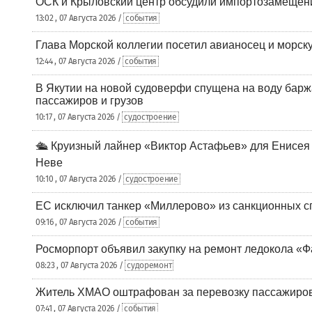
ОСК и Крыловский центр обсудили импортозамещен
13:02 , 07 Августа 2026 /
события
Глава Морской коллегии посетил авианосец и морс
12:44 , 07 Августа 2026 /
события
В Якутии на новой судоверфи спущена на воду барж
пассажиров и грузов
10:17 , 07 Августа 2026 /
судостроение
🛳️ Круизный лайнер «Виктор Астафьев» для Енисея
Неве
10:10 , 07 Августа 2026 /
судостроение
ЕС исключил танкер «Миллерово» из санкционных с
09:16 , 07 Августа 2026 /
события
Росморпорт объявил закупку на ремонт ледокола «Ф
08:23 , 07 Августа 2026 /
судоремонт
Житель ХМАО оштрафован за перевозку пассажиров 
07:41 , 07 Августа 2026 /
события