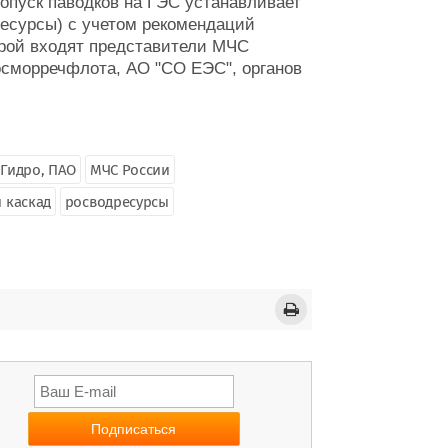
опуск паводков на ГЭС устанавливает
ресурсы) с учетом рекомендаций
орой входят представители МЧС
осморречфлота, АО "СО ЕЭС", органов
сГидро, ПАО
МЧС России
 каскад
росводресурсы