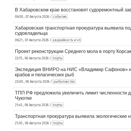
В Хабаровском крае восстановят судоремонтный за
06:50 , 07 Августа 2026 /
события
Хабаровская транспортная прокуратура выявила по
судовладельца
06:21 , 07 Августа 2026 /
аварийность и чп
Проект реконструкции Среднего мола в порту Корса
22:15 , 06 Августа 2026 /
порты
Экспедиция ВНИРО на НИС «Владимир Сафонов» и
крабов и пелагических рыб
22:00 , 06 Августа 2026 /
рыболовство
ТПП РФ предложила увеличить лимит численности д
Чукотке
21:45 , 06 Августа 2026 /
порты
Транспортная прокуратура выявила экологические 
21:30 , 06 Августа 2026 /
порты