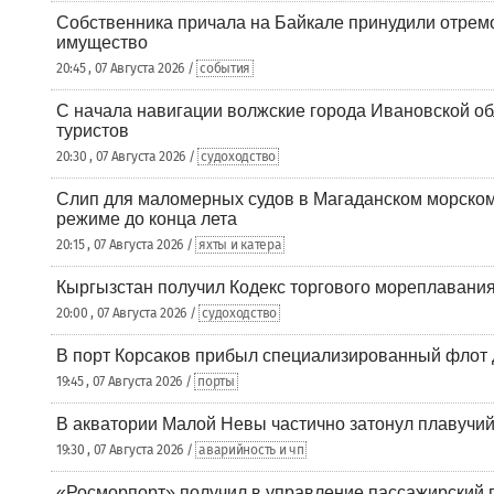
Собственника причала на Байкале принудили отрем
имущество
20:45 , 07 Августа 2026 /
события
С начала навигации волжские города Ивановской об
туристов
20:30 , 07 Августа 2026 /
судоходство
Слип для маломерных судов в Магаданском морском 
режиме до конца лета
20:15 , 07 Августа 2026 /
яхты и катера
Кыргызстан получил Кодекс торгового мореплавания
20:00 , 07 Августа 2026 /
судоходство
В порт Корсаков прибыл специализированный флот 
19:45 , 07 Августа 2026 /
порты
В акватории Малой Невы частично затонул плавучий
19:30 , 07 Августа 2026 /
аварийность и чп
«Росморпорт» получил в управление пассажирский 