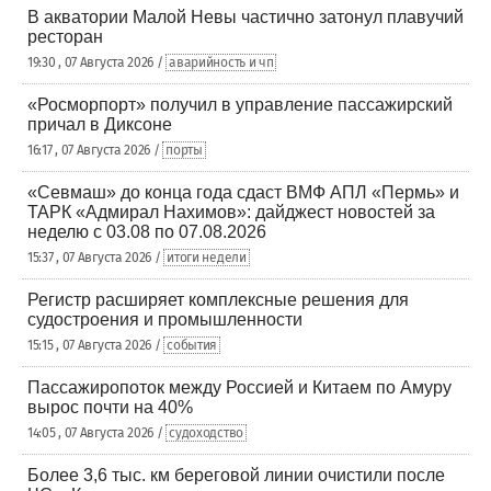
В акватории Малой Невы частично затонул плавучий
ресторан
19:30 , 07 Августа 2026 /
аварийность и чп
«Росморпорт» получил в управление пассажирский
причал в Диксоне
16:17 , 07 Августа 2026 /
порты
«Севмаш» до конца года сдаст ВМФ АПЛ «Пермь» и
ТАРК «Адмирал Нахимов»: дайджест новостей за
неделю с 03.08 по 07.08.2026
15:37 , 07 Августа 2026 /
итоги недели
Регистр расширяет комплексные решения для
судостроения и промышленности
15:15 , 07 Августа 2026 /
события
Пассажиропоток между Россией и Китаем по Амуру
вырос почти на 40%
14:05 , 07 Августа 2026 /
судоходство
Более 3,6 тыс. км береговой линии очистили после