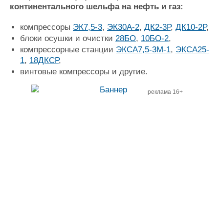
континентального шельфа на нефть и газ:
Журнал
Реклама
компрессоры
ЭК7,5-3
,
ЭК30А-2
,
ДК2-3Р
,
ДК10-2Р
,
блоки осушки и очистки
28БО
,
10БО-2
,
компрессорные станции
ЭКСА7,5-3М-1
,
ЭКСА25-
Конференции
Флот
1
,
18ДКСР
,
Выставки и семинары
Галерея флота
винтовые компрессоры и другие.
Личности
Форум
Словарь
Отзывы
реклама 16+
Все службы