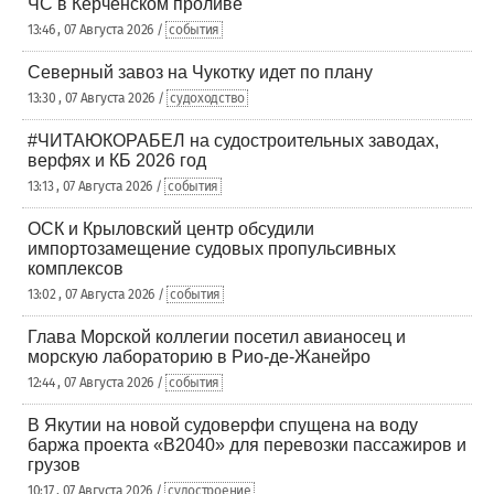
ЧС в Керченском проливе
13:46 , 07 Августа 2026 /
события
Северный завоз на Чукотку идет по плану
13:30 , 07 Августа 2026 /
судоходство
#ЧИТАЮКОРАБЕЛ на судостроительных заводах,
верфях и КБ 2026 год
13:13 , 07 Августа 2026 /
события
ОСК и Крыловский центр обсудили
импортозамещение судовых пропульсивных
комплексов
13:02 , 07 Августа 2026 /
события
Глава Морской коллегии посетил авианосец и
морскую лабораторию в Рио-де-Жанейро
12:44 , 07 Августа 2026 /
события
В Якутии на новой судоверфи спущена на воду
баржа проекта «В2040» для перевозки пассажиров и
грузов
10:17 , 07 Августа 2026 /
судостроение