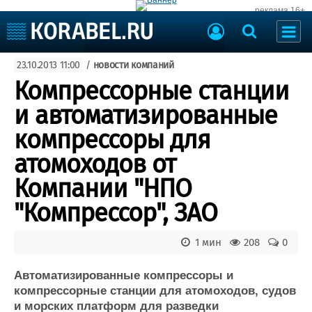
реклама 16+
Судостроение
23.10.2013 11:00
/
новости компаний
Судоходство
Судоремонт
Компрессорные станции
События
Пресс-релизы
и автоматизированные
Порты
Рыболовство
компрессоры для
ВМФ
Образование
атомоходов от
Яхты и катера
Еще
Компании "НПО
"Компрессор", ЗАО
Судостроение
Торговая площадка
Пульс
Доска объявлений
Новости
Продажа флота
1 мин
208
0
Компании
Оборудование
Репутация
Изделия
Автоматизированные компрессоры и
компрессорные станции для атомоходов, судов
Работа
Материалы
и морских платформ для разведки
Крюинг
Услуги