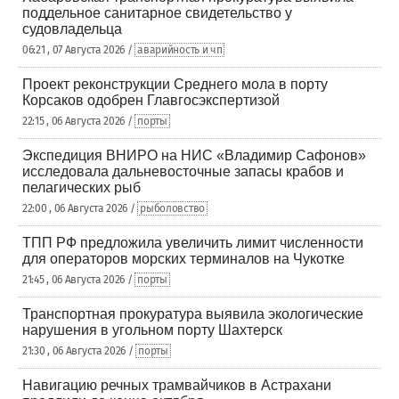
поддельное санитарное свидетельство у
судовладельца
06:21 , 07 Августа 2026 /
аварийность и чп
Проект реконструкции Среднего мола в порту
Корсаков одобрен Главгосэкспертизой
22:15 , 06 Августа 2026 /
порты
Экспедиция ВНИРО на НИС «Владимир Сафонов»
исследовала дальневосточные запасы крабов и
пелагических рыб
22:00 , 06 Августа 2026 /
рыболовство
ТПП РФ предложила увеличить лимит численности
для операторов морских терминалов на Чукотке
21:45 , 06 Августа 2026 /
порты
Транспортная прокуратура выявила экологические
нарушения в угольном порту Шахтерск
21:30 , 06 Августа 2026 /
порты
Навигацию речных трамвайчиков в Астрахани