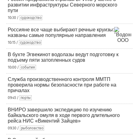
развитии инфраструктуры Северного морского
пути
10:30 /
судоходство
Россияне все чаще выбирают речные круизы:
названы самые популярные направления
10:15 /
судоходство
В бухте Эгвекинот водолазы ведут подготовку к
подъему пяти затопленных судов
10:00 /
события
Служба производственного контроля ММТП
проверила нормы безопасности при работе на
причалах
09:45 /
порты
ВНИРО завершило экспедицию по изучению
байкальского омуля в ходе первого длительного
рейса НИС «Викентий Зайцев»
09:30 /
рыболовство