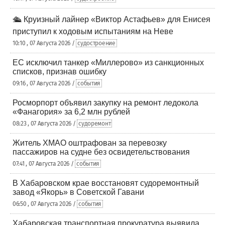
🛳️ Круизный лайнер «Виктор Астафьев» для Енисея
приступил к ходовым испытаниям на Неве
10:10 , 07 Августа 2026 /
судостроение
ЕС исключил танкер «Миллерово» из санкционных
списков, признав ошибку
09:16 , 07 Августа 2026 /
события
Росморпорт объявил закупку на ремонт ледокола
«Фанагория» за 6,2 млн рублей
08:23 , 07 Августа 2026 /
судоремонт
Житель ХМАО оштрафован за перевозку
пассажиров на судне без освидетельствования
07:41 , 07 Августа 2026 /
события
В Хабаровском крае восстановят судоремонтный
завод «Якорь» в Советской Гавани
06:50 , 07 Августа 2026 /
события
Хабаровская транспортная прокуратура выявила