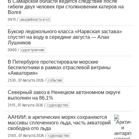
В Самарской области ведется следствие после
гибели двух человек при столкновении катеров на
Волге
09:15 /
аварийность и чп
Буксир ледокольного класса «Нарвская застава»
спустят на воду в середине августа — Алан
Лушников
09:00 /
судостроение
В Петербурге протестировали морские
беспилотники в рамках отраслевой витрины
«Акватория»
21:30 , 07 Августа 2026 /
события
Северный завоз в Ненецком автономном округе
выполнен на 86,1%
21:15 , 07 Августа 2026 /
судоходство
ААНИИ: в арктических морях сохраняются
массивы сплоченного льда, часть акваторий
свободна ото льда
21:00 , 07 Августа 2026 /
судоходство