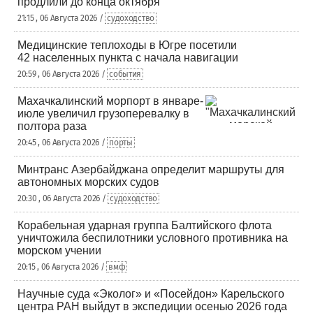
продлили до конца октября
21:15 , 06 Августа 2026 /
судоходство
Медицинские теплоходы в Югре посетили
42 населенных пункта с начала навигации
20:59 , 06 Августа 2026 /
события
Махачкалинский морпорт в январе-
июле увеличил грузоперевалку в
полтора раза
20:45 , 06 Августа 2026 /
порты
Минтранс Азербайджана определит маршруты для
автономных морских судов
20:30 , 06 Августа 2026 /
судоходство
Корабельная ударная группа Балтийского флота
уничтожила беспилотники условного противника на
морском учении
20:15 , 06 Августа 2026 /
вмф
Научные суда «Эколог» и «Посейдон» Карельского
центра РАН выйдут в экспедиции осенью 2026 года