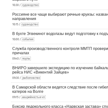
10:30 /
судоходство
Россияне все чаще выбирают речные круизы: назв
направления
10:15 /
судоходство
В бухте Эгвекинот водолазы ведут подготовку к под
10:00 /
события
Служба производственного контроля ММТП провери
причалах
09:45 /
порты
ВНИРО завершило экспедицию по изучению байкальс
рейса НИС «Викентий Зайцев»
09:30 /
рыболовство
В Самарской области ведется следствие после гибел
катеров на Волге
09:15 /
аварийность и чп
Буксир ледокольного класса «Нарвская застава» спу