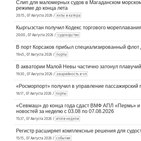
Слип для маломерных судов в Магаданском морском 
режиме до конца лета
20:15 , 07 Августа 2026 /
яхты и катера
Кыргызстан получил Кодекс торгового мореплавания
20:00 , 07 Августа 2026 /
судоходство
В порт Корсаков прибыл специализированный флот 
19:45 , 07 Августа 2026 /
порты
В акватории Малой Невы частично затонул плавучий
19:30 , 07 Августа 2026 /
аварийность и чп
«Росморпорт» получил в управление пассажирский 
16:17 , 07 Августа 2026 /
порты
«Севмаш» до конца года сдаст ВМФ АПЛ «Пермь» и
новостей за неделю с 03.08 по 07.08.2026
15:37 , 07 Августа 2026 /
итоги недели
Регистр расширяет комплексные решения для судо
15:15 , 07 Августа 2026 /
события