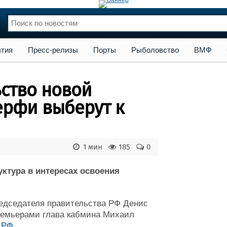
сс-релизы
Порты
Рыболовство
ВМФ
Образование
Яхт
тия
Пресс-релизы
Порты
Рыболовство
ВМФ
нции
Флот
и и семинары
Галерея флота
ство новой
и
Форум
Отзывы
ерфи выберут к
Все службы
1 мин
185
0
ктура в интересах освоения
едседателя правительства РФ Денис
премьерами глава кабмина Михаил
 РФ
.