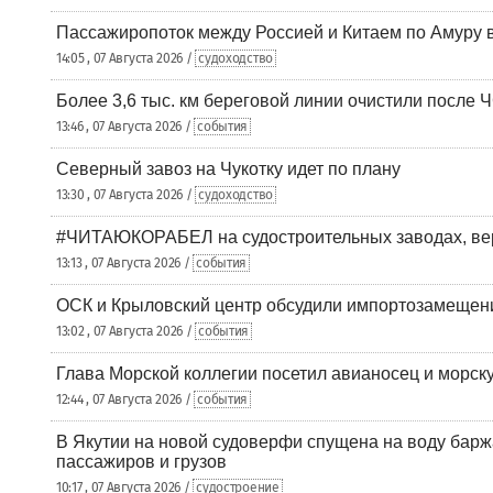
Пассажиропоток между Россией и Китаем по Амуру 
14:05 , 07 Августа 2026 /
судоходство
Более 3,6 тыс. км береговой линии очистили после 
13:46 , 07 Августа 2026 /
события
Северный завоз на Чукотку идет по плану
13:30 , 07 Августа 2026 /
судоходство
#ЧИТАЮКОРАБЕЛ на судостроительных заводах, вер
13:13 , 07 Августа 2026 /
события
ОСК и Крыловский центр обсудили импортозамещен
13:02 , 07 Августа 2026 /
события
Глава Морской коллегии посетил авианосец и морс
12:44 , 07 Августа 2026 /
события
В Якутии на новой судоверфи спущена на воду барж
пассажиров и грузов
10:17 , 07 Августа 2026 /
судостроение