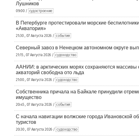
Лушников
09:00 /
судостроение
В Петербурге протестировали морские беспилотники
«Акватория»
21:30 , 07 Августа 2026 /
события
Северный завоз в Ненецком автономном округе вып
21:15 , 07 Августа 2026 /
судоходство
ААНИИ: в арктических морях сохраняются массивы с
акваторий свободна ото льда
21:00 , 07 Августа 2026 /
судоходство
Собственника причала на Байкале принудили отрем
имущество
20:45 , 07 Августа 2026 /
события
С начала навигации волжские города Ивановской об
туристов
20:30 , 07 Августа 2026 /
судоходство