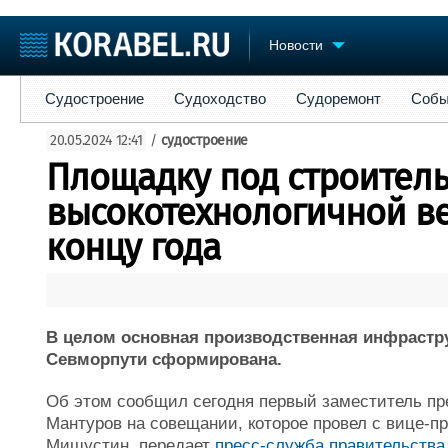
Новости
Судостроение
Судоходство
Судоремонт
События
Пре
Судостроение
Судоходство
Судоремонт
Собы
Судостроение
Торговая площадка
Конфере
20.05.2024 12:41
/
судостроение
Пульс
Доска объявлений
Выставк
Площадку под строитель
Новости
Продажа флота
Личност
Компании
Оборудование
Словарь
высокотехнологичной в
Репутация
Изделия
концу года
Работа
Материалы
Крюинг
Услуги
Журнал
Реклама
В целом основная производственная инфрастру
Севморпути сформирована.
Об этом сообщил сегодня первый заместитель пр
Мантуров на совещании, которое провел с вице-
Мишустин, передает
пресс-служба правительства