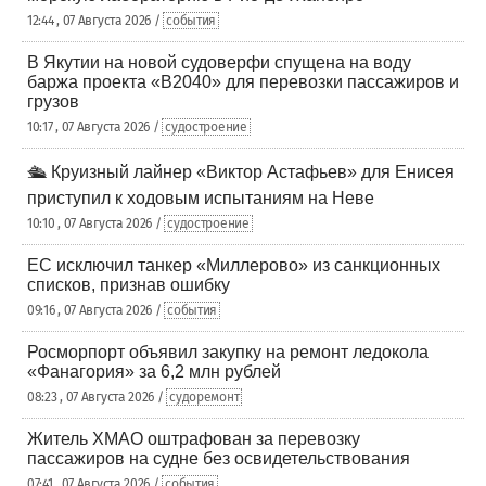
12:44 , 07 Августа 2026 /
события
В Якутии на новой судоверфи спущена на воду
баржа проекта «В2040» для перевозки пассажиров и
грузов
10:17 , 07 Августа 2026 /
судостроение
🛳️ Круизный лайнер «Виктор Астафьев» для Енисея
приступил к ходовым испытаниям на Неве
10:10 , 07 Августа 2026 /
судостроение
ЕС исключил танкер «Миллерово» из санкционных
списков, признав ошибку
09:16 , 07 Августа 2026 /
события
Росморпорт объявил закупку на ремонт ледокола
«Фанагория» за 6,2 млн рублей
08:23 , 07 Августа 2026 /
судоремонт
Житель ХМАО оштрафован за перевозку
пассажиров на судне без освидетельствования
07:41 , 07 Августа 2026 /
события