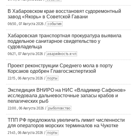
В Хабаровском крае восстановят судоремонтный
завод «Якорь» в Советской Гавани
06:50 , 07 Августа 2026 /
события
Хабаровская транспортная прокуратура выявила
поддельное санитарное свидетельство у
судовладельца
06:21 , 07 Августа 2026 /
аварийность и чп
Проект реконструкции Среднего мола в порту
Корсаков одобрен Главгосэкспертизой
22:15 , 06 Августа 2026 /
порты
Экспедиция ВНИРО на НИС «Владимир Сафонов»
исследовала дальневосточные запасы крабов и
пелагических рыб
22:00 , 06 Августа 2026 /
рыболовство
ТПП РФ предложила увеличить лимит численности
для операторов морских терминалов на Чукотке
21:45 , 06 Августа 2026 /
порты