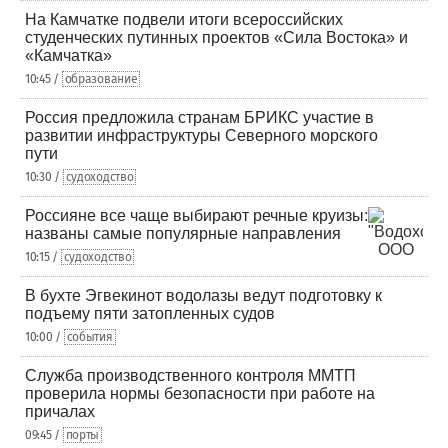
На Камчатке подвели итоги всероссийских
студенческих путинных проектов «Сила Востока» и
«Камчатка»
10:45 /
образование
Россия предложила странам БРИКС участие в
развитии инфраструктуры Северного морского
пути
10:30 /
судоходство
Россияне все чаще выбирают речные круизы:
названы самые популярные направления
10:15 /
судоходство
В бухте Эгвекинот водолазы ведут подготовку к
подъему пяти затопленных судов
10:00 /
события
Служба производственного контроля ММТП
проверила нормы безопасности при работе на
причалах
09:45 /
порты