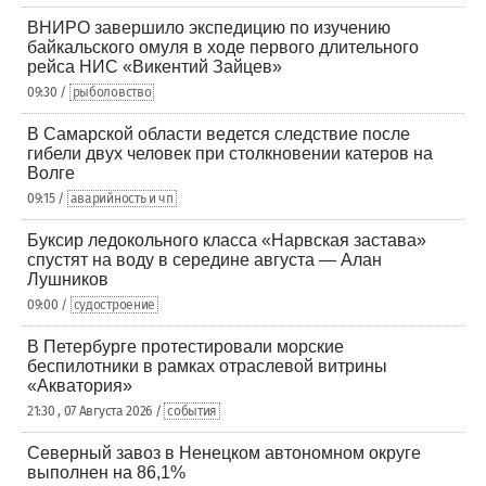
ВНИРО завершило экспедицию по изучению
байкальского омуля в ходе первого длительного
рейса НИС «Викентий Зайцев»
09:30 /
рыболовство
В Самарской области ведется следствие после
гибели двух человек при столкновении катеров на
Волге
09:15 /
аварийность и чп
Буксир ледокольного класса «Нарвская застава»
спустят на воду в середине августа — Алан
Лушников
09:00 /
судостроение
В Петербурге протестировали морские
беспилотники в рамках отраслевой витрины
«Акватория»
21:30 , 07 Августа 2026 /
события
Северный завоз в Ненецком автономном округе
выполнен на 86,1%