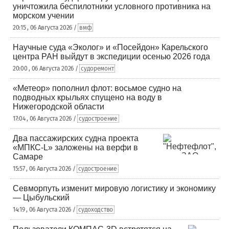
уничтожила беспилотники условного противника на
морском учении
20:15 , 06 Августа 2026 /
вмф
Научные суда «Эколог» и «Посейдон» Карельского
центра РАН выйдут в экспедиции осенью 2026 года
20:00 , 06 Августа 2026 /
судоремонт
«Метеор» пополнил флот: восьмое судно на
подводных крыльях спущено на воду в
Нижегородской области
17:04 , 06 Августа 2026 /
судостроение
Два пассажирских судна проекта
«МПКС-L» заложены на верфи в
Самаре
15:57 , 06 Августа 2026 /
судостроение
Севморпуть изменит мировую логистику и экономику
— Цыбульский
14:19 , 06 Августа 2026 /
судоходство