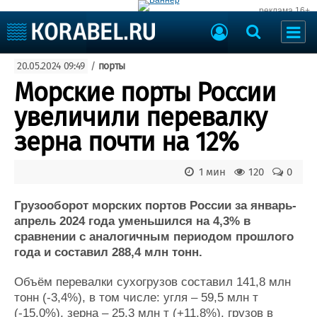
реклама 16+
Судостроение
20.05.2024 09:49
/
порты
Судоходство
Судоремонт
Морские порты России
События
Пресс-релизы
увеличили перевалку
Порты
Рыболовство
зерна почти на 12%
ВМФ
Образование
Яхты и катера
1 мин
120
0
Еще
Грузооборот морских портов России за январь-
Судостроение
Торговая площадка
апрель 2024 года уменьшился на 4,3% в
Пульс
Доска объявлений
сравнении с аналогичным периодом прошлого
Новости
Продажа флота
года и составил 288,4 млн тонн.
Компании
Оборудование
Репутация
Изделия
Объём перевалки сухогрузов составил 141,8 млн
Работа
Материалы
тонн (-3,4%), в том числе: угля – 59,5 млн т
Крюинг
Услуги
(-15,0%), зерна – 25,3 млн т (+11,8%), грузов в