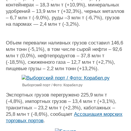
контейнерах – 18,3 млн т (+10,9%), минеральных
Журнал
удобрений – 13,9 млн т (+32,3%), черных металлов
Реклама
– 6,7 млн т (-9,0%), руды –3 млн т (-6,7%), грузов
на паромах — 2,4 млн т (-3,2%).
Конференции
Флот
Выставки и семинары
Галерея флота
Объем перевалки наливных грузов составил 146,6
Личности
Форум
млн тонн (-5,1%), в том числе сырой нефти – 92,6
Словарь
Отзывы
млн т (0,0%), нефтепродуктов – 37,8 млн т
Все службы
(-18,5%), сжиженного газа – 12,7 млн т (+2,7%),
пищевые грузы – 2,2 млн тонн (+13,2%).
Выборгский порт / Фото: Корабел.ру
Экспортных грузов перегружено 225,9 млн т
(-4,8%), импортных грузов – 13,4 млн т (+3,1%),
транзитных – 23,2 млн т (+2,3%), каботажных –
25,8 млн т (-8,6%), сообщает
Ассоциация морских
торговых портов
.