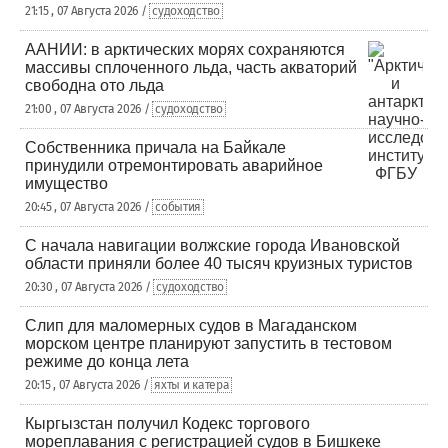
21:15 , 07 Августа 2026 /
судоходство
ААНИИ: в арктических морях сохраняются
массивы сплоченного льда, часть акваторий
свободна ото льда
21:00 , 07 Августа 2026 /
судоходство
Собственника причала на Байкале
принудили отремонтировать аварийное
имущество
20:45 , 07 Августа 2026 /
события
С начала навигации волжские города Ивановской
области приняли более 40 тысяч круизных туристов
20:30 , 07 Августа 2026 /
судоходство
Слип для маломерных судов в Магаданском
морском центре планируют запустить в тестовом
режиме до конца лета
20:15 , 07 Августа 2026 /
яхты и катера
Кыргызстан получил Кодекс торгового
мореплавания с регистрацией судов в Бишкеке