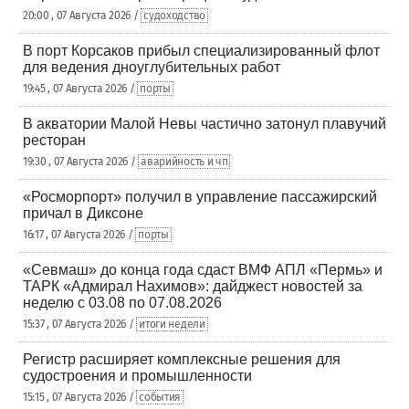
20:00 , 07 Августа 2026 /
судоходство
В порт Корсаков прибыл специализированный флот
для ведения дноуглубительных работ
19:45 , 07 Августа 2026 /
порты
В акватории Малой Невы частично затонул плавучий
ресторан
19:30 , 07 Августа 2026 /
аварийность и чп
«Росморпорт» получил в управление пассажирский
причал в Диксоне
16:17 , 07 Августа 2026 /
порты
«Севмаш» до конца года сдаст ВМФ АПЛ «Пермь» и
ТАРК «Адмирал Нахимов»: дайджест новостей за
неделю с 03.08 по 07.08.2026
15:37 , 07 Августа 2026 /
итоги недели
Регистр расширяет комплексные решения для
судостроения и промышленности
15:15 , 07 Августа 2026 /
события