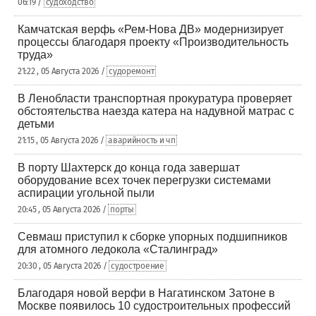
06:19 /
судоходство
Камчатская верфь «Рем-Нова ДВ» модернизирует
процессы благодаря проекту «Производительность
труда»
21:22 , 05 Августа 2026 /
судоремонт
В Ленобласти транспортная прокуратура проверяет
обстоятельства наезда катера на надувной матрас с
детьми
21:15 , 05 Августа 2026 /
аварийность и чп
В порту Шахтерск до конца года завершат
оборудование всех точек перегрузки системами
аспирации угольной пыли
20:45 , 05 Августа 2026 /
порты
Севмаш приступил к сборке упорных подшипников
для атомного ледокола «Сталинград»
20:30 , 05 Августа 2026 /
судостроение
Благодаря новой верфи в Нагатинском Затоне в
Москве появилось 10 судостроительных профессий