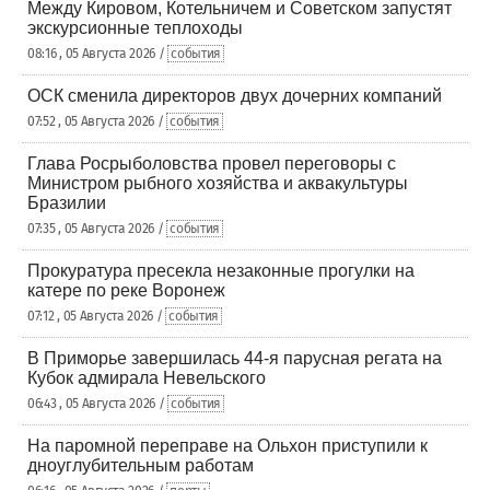
Между Кировом, Котельничем и Советском запустят
экскурсионные теплоходы
08:16 , 05 Августа 2026 /
события
ОСК сменила директоров двух дочерних компаний
07:52 , 05 Августа 2026 /
события
Глава Росрыболовства провел переговоры с
Министром рыбного хозяйства и аквакультуры
Бразилии
07:35 , 05 Августа 2026 /
события
Прокуратура пресекла незаконные прогулки на
катере по реке Воронеж
07:12 , 05 Августа 2026 /
события
В Приморье завершилась 44-я парусная регата на
Кубок адмирала Невельского
06:43 , 05 Августа 2026 /
события
На паромной переправе на Ольхон приступили к
дноуглубительным работам