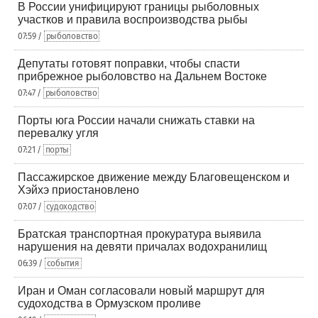
В России унифицируют границы рыболовных
участков и правила воспроизводства рыбы
07:59 /
рыболовство
Депутаты готовят поправки, чтобы спасти
прибрежное рыболовство на Дальнем Востоке
07:47 /
рыболовство
Порты юга России начали снижать ставки на
перевалку угля
07:21 /
порты
Пассажирское движение между Благовещенском и
Хэйхэ приостановлено
07:07 /
судоходство
Братская транспортная прокуратура выявила
нарушения на девяти причалах водохранилищ
06:39 /
события
Иран и Оман согласовали новый маршрут для
судоходства в Ормузском проливе