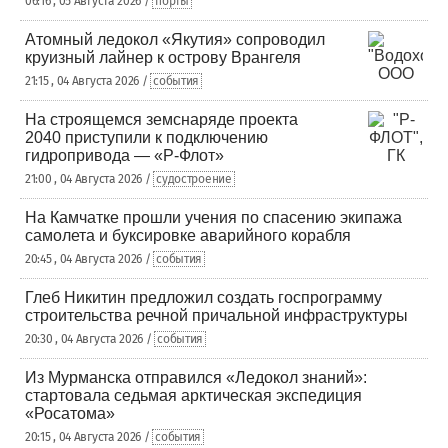
06:16 , 05 Августа 2026 /
порты
Атомный ледокол «Якутия» сопроводил
круизный лайнер к острову Врангеля
21:15 , 04 Августа 2026 /
события
На строящемся земснаряде проекта
2040 приступили к подключению
гидропривода — «Р-Флот»
21:00 , 04 Августа 2026 /
судостроение
На Камчатке прошли учения по спасению экипажа
самолета и буксировке аварийного корабля
20:45 , 04 Августа 2026 /
события
Глеб Никитин предложил создать госпрограмму
строительства речной причальной инфраструктуры
20:30 , 04 Августа 2026 /
события
Из Мурманска отправился «Ледокол знаний»:
стартовала седьмая арктическая экспедиция
«Росатома»
20:15 , 04 Августа 2026 /
события