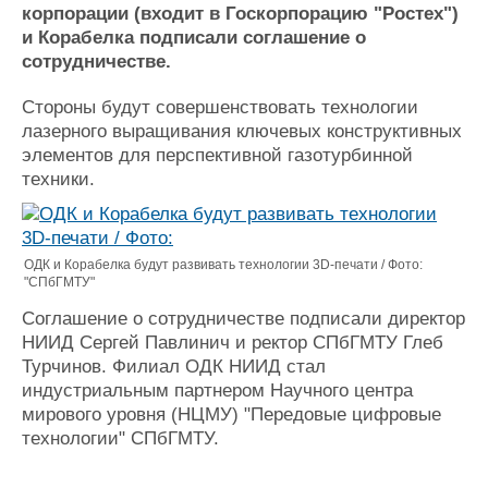
Новости
Продажа флота
корпорации (входит в Госкорпорацию "Ростех")
Компании
Оборудование
и Корабелка подписали соглашение о
Репутация
Изделия
сотрудничестве.
Работа
Материалы
Крюинг
Услуги
Стороны будут совершенствовать технологии
лазерного выращивания ключевых конструктивных
Журнал
элементов для перспективной газотурбинной
Реклама
техники.
Конференции
Флот
Выставки и семинары
Галерея флота
ОДК и Корабелка будут развивать технологии 3D-печати / Фото:
Личности
Форум
"СПбГМТУ"
Словарь
Отзывы
Соглашение о сотрудничестве подписали директор
Все службы
НИИД Сергей Павлинич и ректор СПбГМТУ Глеб
Турчинов. Филиал ОДК НИИД стал
индустриальным партнером Научного центра
мирового уровня (НЦМУ) "Передовые цифровые
технологии" СПбГМТУ.