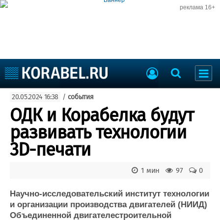
реклама 16+
Судостроение
20.05.2024 16:38
/
события
Судоходство
Судоремонт
ОДК и Корабелка будут
События
Пресс-релизы
развивать технологии
Порты
Рыболовство
3D-печати
ВМФ
Образование
Яхты и катера
1 мин
97
0
Еще
Научно-исследовательский институт технологии
Судостроение
Торговая площадка
и организации производства двигателей (НИИД)
Пульс
Доска объявлений
Объединенной двигателестроительной