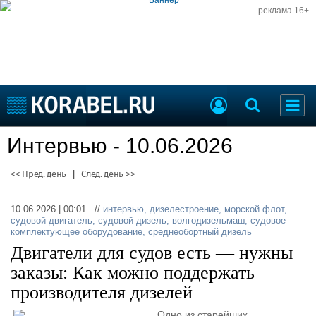
реклама 16+
Судостроение
Интервью - 10.06.2026
Судоходство
Судоремонт
События
<< Пред. день
|
След. день >>
Пресс-релизы
Порты
Рыболовство
10.06.2026 | 00:01 //
интервью
,
дизелестроение
,
морской флот
,
ВМФ
судовой двигатель
,
судовой дизель
,
волгодизельмаш
,
судовое
Образование
комплектующее оборудование
,
среднеобортный дизель
Яхты и катера
Двигатели для судов есть — нужны
Еще
заказы: Как можно поддержать
Судостроение
Торговая площадка
производителя дизелей
Пульс
Доска объявлений
Одно из старейших