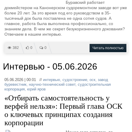
Буравский работает
докмейстером на Канонерском судоремонтном заводе вот уже
более 20 лет. За это время под его руководством в 35-
тысячный док была поставлена не одна сотня судов. А
главное, работа была выполнена профессионально, со
знанием дела. В чем же секрет безукоризненного докования?
Отвечаем в нашем интервью.
382
0
0
Читать полностью
Интервью - 05.06.2026
05.06.2026 | 00:01 //
интервью
,
судостроение
,
оск
,
завод
буревестник
,
научно-технический совет
,
судостроительная
корпорация
,
юрий яров
«Отбирать самостоятельность у
верфей нельзя»: Первый глава ОСК
о ключевых принципах создания
корпорации