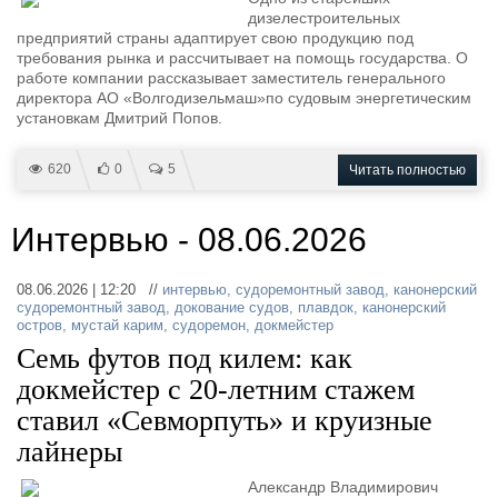
Новости
Продажа флота
дизелестроительных
Компании
Оборудование
предприятий страны адаптирует свою продукцию под
Репутация
Изделия
требования рынка и рассчитывает на помощь государства. О
работе компании рассказывает заместитель генерального
Работа
Материалы
директора АО «Волгодизельмаш»по судовым энергетическим
Крюинг
Услуги
установкам Дмитрий Попов.
Журнал
Реклама
620
0
5
Читать полностью
Конференции
Флот
Интервью - 08.06.2026
Выставки и семинары
Галерея флота
Личности
Форум
08.06.2026 | 12:20 //
интервью
,
судоремонтный завод
,
канонерский
судоремонтный завод
,
докование судов
,
плавдок
,
канонерский
Словарь
Отзывы
остров
,
мустай карим
,
судоремон
,
докмейстер
Все службы
Семь футов под килем: как
докмейстер с 20-летним стажем
ставил «Севморпуть» и круизные
лайнеры
Александр Владимирович