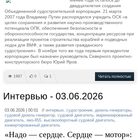
Менее года осталось до
двадцатилетия создания
Объединенной судостроительной корпорации. 21 марта
2007 года Владимир Путин распорядился учредить ОСК «в
целях сохранения и развития научно-производственного
потенциала ОПК, обеспечения безопасности и
обороноспособности государства, концентрации ресурсов при
реализации проектов строительства кораблей и подводных
лодок для ВМФ, а также развития гражданского
судостроения». В ноябре того же года первым президентом
корпорации был назначен руководитель Северного проектно-
конструкторского бюро Юрий Яров.
1987
0
1
Читать полностью
Интервью - 03.06.2026
03.06.2026 | 00:01 //
интервью
,
судостроение
,
дизель-генераторы
,
судовой дизель-генератор
,
судовой двигатель
,
маринизированный
двигатель
,
ямз-855
,
высокооборотный судовой двигатель
,
конвертированный двигатель
«Надо — сердце. Сердце — мотор»: