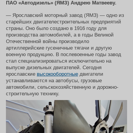
ПАО «Автодизель» (ЯМЗ) Андрею Матвееву.
Журнал
Реклама
— Ярославский моторный завод (ЯМЗ) — одно из
старейших двигателестроительных предприятий
страны. Оно было создано в 1916 году для
Конференции
Флот
производства автомобилей, а в годы Великой
Выставки и семинары
Галерея флота
Отечественной войны производило
Личности
Форум
артиллерийские гусеничные тягачи и другую
Словарь
Отзывы
военную продукцию. В послевоенные годы завод
Все службы
стал специализироваться исключительно на
выпуске дизельных двигателей. Сегодня
ярославские
высокооборотные
двигатели
устанавливаются на автобусы, грузовые
автомобили, сельскохозяйственную и дорожно-
строительную технику.