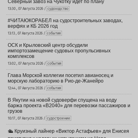
Северный завоз на Чукотку идет по плану
13:30 , 07 Августа 2026 /
судоходство
#ЧИТАЮКОРАБЕЛ на судостроительных заводах,
верфях и КБ 2026 год
13:13 , 07 Августа 2026 /
события
ОСК и Крыловский центр обсудили
импортозамещение судовых пропульсивных
комплексов
13:02 , 07 Августа 2026 /
события
Глава Морской коллегии посетил авианосец и
морскую лабораторию в Рио-де-Жанейро
12:44 , 07 Августа 2026 /
события
В Якутии на новой судоверфи спущена на воду
баржа проекта «В2040» для перевозки пассажиров и
грузов
10:17 , 07 Августа 2026 /
судостроение
🛳️ Круизный лайнер «Виктор Астафьев» для Енисея