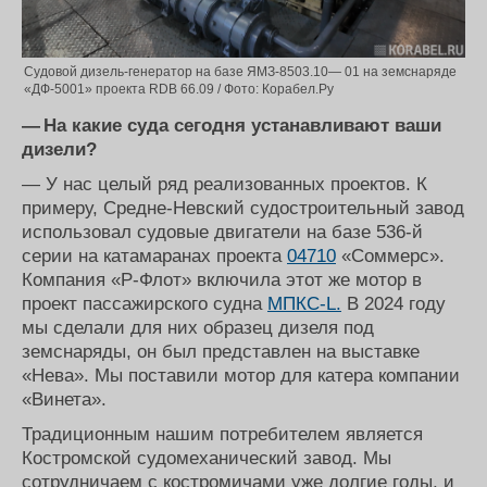
Судовой дизель-генератор на базе ЯМЗ-8503.10— 01 на земснаряде
«ДФ-5001» проекта RDB 66.09 / Фото: Корабел.Ру
— На какие суда сегодня устанавливают ваши
дизели?
— У нас целый ряд реализованных проектов. К
примеру, Средне-Невский судостроительный завод
использовал судовые двигатели на базе 536-й
серии на катамаранах проекта
04710
«Соммерс».
Компания «Р-Флот» включила этот же мотор в
проект пассажирского судна
МПКС-L.
В 2024 году
мы сделали для них образец дизеля под
земснаряды, он был представлен на выставке
«Нева». Мы поставили мотор для катера компании
«Винета».
Традиционным нашим потребителем является
Костромской судомеханический завод. Мы
сотрудничаем с костромичами уже долгие годы, и