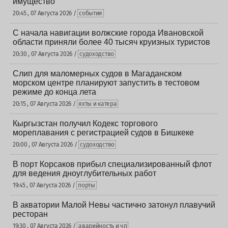
имущество
20:45 , 07 Августа 2026 /
события
С начала навигации волжские города Ивановской
области приняли более 40 тысяч круизных туристов
20:30 , 07 Августа 2026 /
судоходство
Слип для маломерных судов в Магаданском
морском центре планируют запустить в тестовом
режиме до конца лета
20:15 , 07 Августа 2026 /
яхты и катера
Кыргызстан получил Кодекс торгового
мореплавания с регистрацией судов в Бишкеке
20:00 , 07 Августа 2026 /
судоходство
В порт Корсаков прибыл специализированный флот
для ведения дноуглубительных работ
19:45 , 07 Августа 2026 /
порты
В акватории Малой Невы частично затонул плавучий
ресторан
19:30 , 07 Августа 2026 /
аварийность и чп