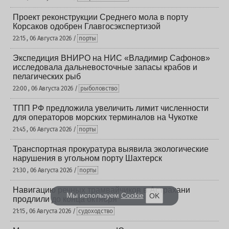
Проект реконструкции Среднего мола в порту
Корсаков одобрен Главгосэкспертизой
22:15 , 06 Августа 2026 /
порты
Экспедиция ВНИРО на НИС «Владимир Сафонов»
исследовала дальневосточные запасы крабов и
пелагических рыб
22:00 , 06 Августа 2026 /
рыболовство
ТПП РФ предложила увеличить лимит численности
для операторов морских терминалов на Чукотке
21:45 , 06 Августа 2026 /
порты
Транспортная прокуратура выявила экологические
нарушения в угольном порту Шахтерск
21:30 , 06 Августа 2026 /
порты
Навигацию речных трамвайчиков в Астрахани
Мы используем
Cookie
OK
продлили до конца октября
21:15 , 06 Августа 2026 /
судоходство