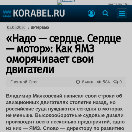
реклама 16+
Судостроение
03.06.2026
/
интервью
Судоходство
Судоремонт
«Надо — сердце. Сердце
События
Пресс-релизы
— мотор»: Как ЯМЗ
Порты
Рыболовство
оморячивает свои
ВМФ
Образование
двигатели
Яхты и катера
Еще
Гненной Олег
8 мин
584
0
Судостроение
Торговая площадка
Пульс
Доска объявлений
Владимир Маяковский написал свои строки об
Новости
Продажа флота
авиационных двигателях столетие назад, но
российские суда нуждаются сегодня в моторах
Компании
Оборудование
не меньше. Высокооборотные судовые дизели
Репутация
Изделия
производят всего несколько предприятий, одно
Работа
Материалы
из них — ЯМЗ. Слово — директору по развитию
Крюинг
Услуги