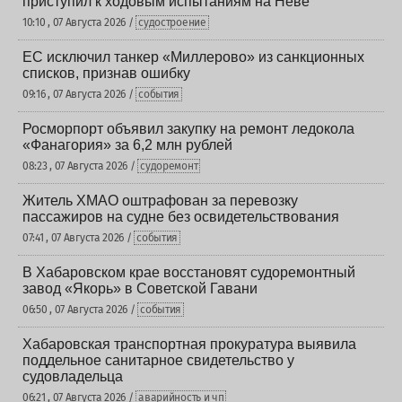
приступил к ходовым испытаниям на Неве
10:10 , 07 Августа 2026 /
судостроение
ЕС исключил танкер «Миллерово» из санкционных
списков, признав ошибку
09:16 , 07 Августа 2026 /
события
Росморпорт объявил закупку на ремонт ледокола
«Фанагория» за 6,2 млн рублей
08:23 , 07 Августа 2026 /
судоремонт
Житель ХМАО оштрафован за перевозку
пассажиров на судне без освидетельствования
07:41 , 07 Августа 2026 /
события
В Хабаровском крае восстановят судоремонтный
завод «Якорь» в Советской Гавани
06:50 , 07 Августа 2026 /
события
Хабаровская транспортная прокуратура выявила
поддельное санитарное свидетельство у
судовладельца
06:21 , 07 Августа 2026 /
аварийность и чп