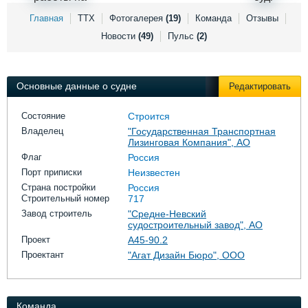
Выставки и семинары
Галерея флота
Главная
ТТХ
Фотогалерея
(19)
Команда
Отзывы
Личности
Форум
Новости
(49)
Пульс
(2)
Словарь
Отзывы
Все службы
Основные данные о судне
Редактировать
Состояние
Строится
Владелец
"Государственная Транспортная
Лизинговая Компания", АО
Флаг
Россия
Порт приписки
Неизвестен
Страна постройки
Россия
Строительный номер
717
Завод строитель
"Средне-Невский
судостроительный завод", АО
Проект
А45-90.2
Проектант
"Агат Дизайн Бюро", ООО
Команда