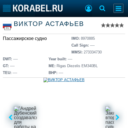
Список судов
ВИКТОР АСТАФЬЕВ
Тип судна
Добавить судно
RU
Добавить проект
Пассажирское судно
Последние 100
IMO:
8970885
Call Sign:
----
Судостроение
Торговая площадка
MMSI:
273334730
Пульс
Доска объявлений
DWT:
----
Year built:
----
Новости
Продажа флота
GT:
----
ME:
Rigas Diezelis EM340BL
Компании
Оборудование
TEU:
----
BHP:
----
Репутация
Изделия
Работа
Материалы
Крюинг
Услуги
Журнал
Реклама
Конференции
Флот