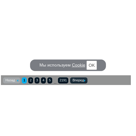
Мы используем
Cookie
OK
Назад
1
2
3
4
5
2191
Вперед
...
КОРАБЕЛ.РУ
ГЛАВНЫЕ ТЕМЫ
О проекте
Российское Судостроение
Наш журнал
Судоходство
Редакция
Крюинг
Реклама
Авторские статьи
Клуб Корабел.ру
Наши репортажи
Пользовательское соглашение
Архив новостей