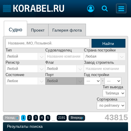
Список судов
Тип судна
Добавить судно
Судно
Проект
Галерея флота
Добавить проект
Последние 100
Найти
Тип
Судовладелец
Страна постройки
Судостроение
Торговая площадка
Название компании
Пульс
Доска объявлений
Регистр
Флаг
Завод строитель
Новости
Продажа флота
Название компании
Компании
Оборудование
Состояние
Порт
Год постройки
Репутация
Изделия
-
Работа
Материалы
Тип вывода
Крюинг
Услуги
Сортировка
Журнал
Реклама
43815
Назад
1
2
3
4
5
2191
Вперед
...
Результаты поиска
Конференции
Флот