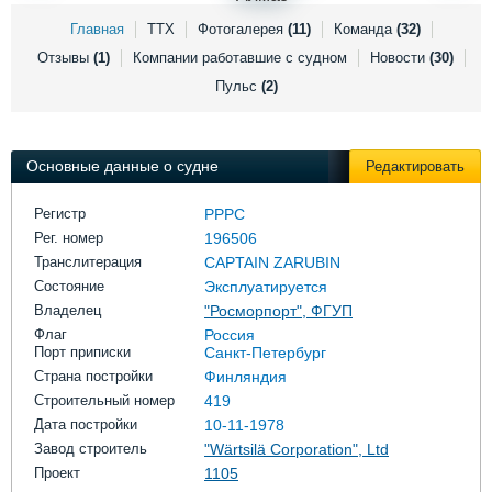
Выставки и семинары
Галерея флота
Главная
ТТХ
Фотогалерея
(11)
Команда
(32)
Личности
Форум
Отзывы
(1)
Компании работавшие с судном
Новости
(30)
Словарь
Отзывы
Пульс
(2)
Все службы
Основные данные о судне
Редактировать
Регистр
РРРС
Рег. номер
196506
Транслитерация
CAPTAIN ZARUBIN
Состояние
Эксплуатируется
Владелец
"Росморпорт", ФГУП
Флаг
Россия
Порт приписки
Санкт-Петербург
Страна постройки
Финляндия
Строительный номер
419
Дата постройки
10-11-1978
Завод строитель
"Wärtsilä Corporation", Ltd
Проект
1105