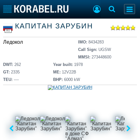
Список судов
КАПИТАН ЗАРУБИН
Тип судна
Добавить судно
RU
Добавить проект
Ледокол
Последние 100
IMO:
8434283
Call Sign:
UGSW
Судостроение
Торговая площадка
MMSI:
273448600
Пульс
Доска объявлений
DWT:
262
Year built:
1978
Новости
Продажа флота
GT:
2335
ME:
12V22B
Компании
Оборудование
TEU:
----
BHP:
6000 kW
Репутация
Изделия
Работа
Материалы
Крюинг
Услуги
Журнал
Реклама
Конференции
Флот