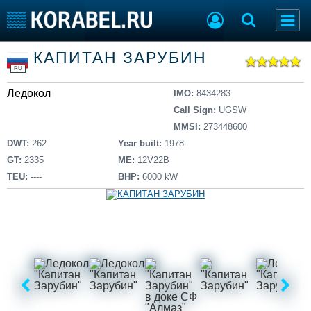
Список судов
КАПИТАН ЗАРУБИН
Тип судна
Добавить судно
RU
Добавить проект
Ледокол
Последние 100
IMO:
8434283
Call Sign:
UGSW
Судостроение
Торговая площадка
MMSI:
273448600
Пульс
Доска объявлений
DWT:
262
Year built:
1978
Новости
Продажа флота
GT:
2335
ME:
12V22B
Компании
Оборудование
TEU:
----
BHP:
6000 kW
Репутация
Изделия
Работа
Материалы
Крюинг
Услуги
Журнал
Реклама
Конференции
Флот