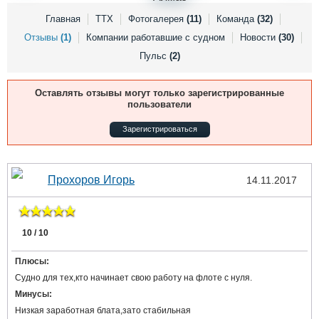
Выставки и семинары
Галерея флота
Главная
ТТХ
Фотогалерея
(11)
Команда
(32)
Личности
Форум
Отзывы
(1)
Компании работавшие с судном
Новости
(30)
Словарь
Отзывы
Пульс
(2)
Все службы
Оставлять отзывы могут только зарегистрированные
пользователи
Зарегистрироваться
Прохоров Игорь
14.11.2017
10 / 10
Плюсы:
Судно для тех,кто начинает свою работу на флоте с нуля.
Минусы:
Низкая заработная блата,зато стабильная