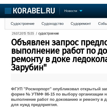
Новости
Судостроение
Судоходство
Судоремонт
События
Пре
Судостроение
Судоходство
Судоремонт
Собы
Судостроение
Торговая площадка
Конфере
29.07.2015 15:55
/
судостроение
Пульс
Доска объявлений
Выставк
Объявлен запрос предл
Новости
Продажа флота
Личност
Компании
Оборудование
Словарь
выполнение работ по д
Репутация
Изделия
ремонту в доке ледокол
Работа
Материалы
Крюинг
Зарубин"
Услуги
Журнал
Реклама
ФГУП "Росморпорт" опубликовал открытый зап
форме № УТМФ 86-15 по выбору организации н
выполнение работ по докованию и ремонту в д
для нужд предприятия.