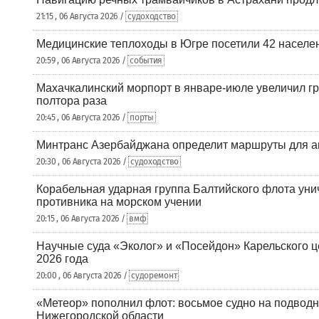
21:15 , 06 Августа 2026 /
судоходство
Медицинские теплоходы в Югре посетили 42 населен
20:59 , 06 Августа 2026 /
события
Махачкалинский морпорт в январе-июле увеличил гр
полтора раза
20:45 , 06 Августа 2026 /
порты
Минтранс Азербайджана определит маршруты для а
20:30 , 06 Августа 2026 /
судоходство
Корабельная ударная группа Балтийского флота уни
противника на морском учении
20:15 , 06 Августа 2026 /
вмф
Научные суда «Эколог» и «Посейдон» Карельского 
2026 года
20:00 , 06 Августа 2026 /
судоремонт
«Метеор» пополнил флот: восьмое судно на подводн
Нижегородской области