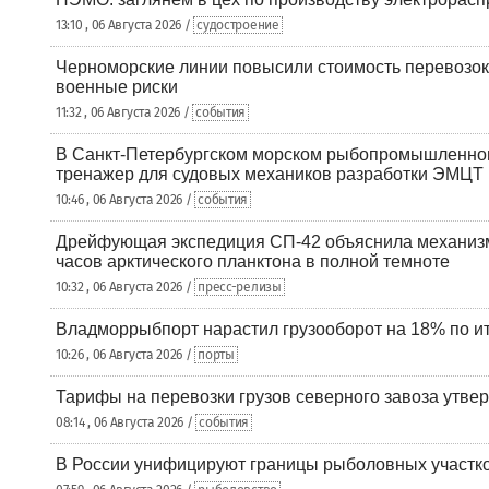
13:10 , 06 Августа 2026 /
судостроение
Черноморские линии повысили стоимость перевозок
военные риски
11:32 , 06 Августа 2026 /
события
В Санкт-Петербургском морском рыбопромышленно
тренажер для судовых механиков разработки ЭМЦТ
10:46 , 06 Августа 2026 /
события
Дрейфующая экспедиция СП-42 объяснила механизм
часов арктического планктона в полной темноте
10:32 , 06 Августа 2026 /
пресс-релизы
Владморрыбпорт нарастил грузооборот на 18% по ит
10:26 , 06 Августа 2026 /
порты
Тарифы на перевозки грузов северного завоза утве
08:14 , 06 Августа 2026 /
события
В России унифицируют границы рыболовных участк