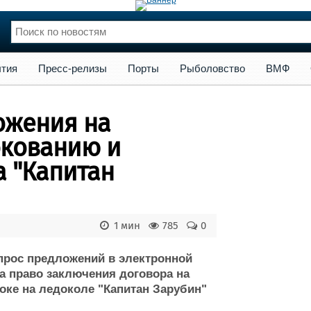
сс-релизы
Порты
Рыболовство
ВМФ
Образование
Яхт
тия
Пресс-релизы
Порты
Рыболовство
ВМФ
нции
Флот
и и семинары
Галерея флота
ожения на
и
Форум
Отзывы
окованию и
Все службы
а "Капитан
1 мин
785
0
рос предложений в электронной
а право заключения договора на
оке на ледоколе "Капитан Зарубин"