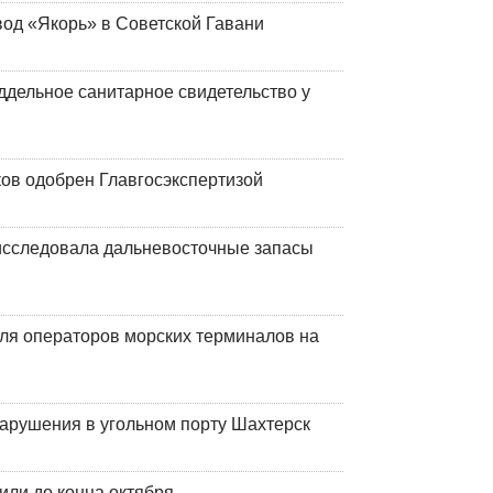
вод «Якорь» в Советской Гавани
ддельное санитарное свидетельство у
ков одобрен Главгосэкспертизой
сследовала дальневосточные запасы
ля операторов морских терминалов на
нарушения в угольном порту Шахтерск
или до конца октября