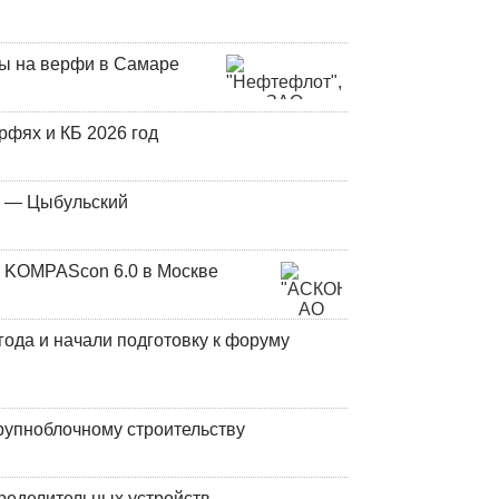
ны на верфи в Самаре
фях и КБ 2026 год
у — Цыбульский
 KOMPAScon 6.0 в Москве
года и начали подготовку к форуму
рупноблочному строительству
ределительных устройств