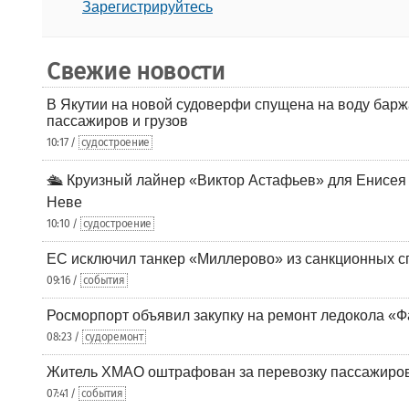
Зарегистрируйтесь
Свежие новости
В Якутии на новой судоверфи спущена на воду барж
пассажиров и грузов
10:17 /
судостроение
🛳️ Круизный лайнер «Виктор Астафьев» для Енисея
Неве
10:10 /
судостроение
ЕС исключил танкер «Миллерово» из санкционных с
09:16 /
события
Росморпорт объявил закупку на ремонт ледокола «Ф
08:23 /
судоремонт
Житель ХМАО оштрафован за перевозку пассажиров 
07:41 /
события