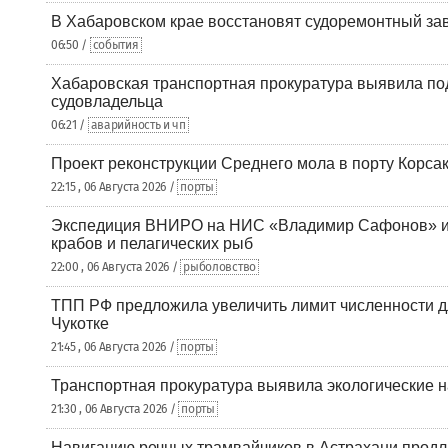
В Хабаровском крае восстановят судоремонтный за
06:50 /
события
Хабаровская транспортная прокуратура выявила по
судовладельца
06:21 /
аварийность и чп
Проект реконструкции Среднего мола в порту Корса
22:15 , 06 Августа 2026 /
порты
Экспедиция ВНИРО на НИС «Владимир Сафонов» и
крабов и пелагических рыб
22:00 , 06 Августа 2026 /
рыболовство
ТПП РФ предложила увеличить лимит численности д
Чукотке
21:45 , 06 Августа 2026 /
порты
Транспортная прокуратура выявила экологические 
21:30 , 06 Августа 2026 /
порты
Навигацию речных трамвайчиков в Астрахани продл