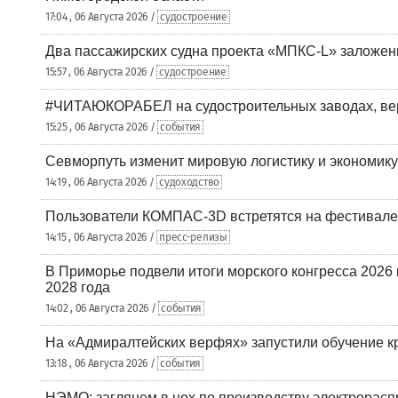
17:04 , 06 Августа 2026 /
судостроение
Два пассажирских судна проекта «МПКС-L» заложе
15:57 , 06 Августа 2026 /
судостроение
#ЧИТАЮКОРАБЕЛ на судостроительных заводах, вер
15:25 , 06 Августа 2026 /
события
Севморпуть изменит мировую логистику и экономик
14:19 , 06 Августа 2026 /
судоходство
Пользователи КОМПАС-3D встретятся на фестивале
14:15 , 06 Августа 2026 /
пресс-релизы
В Приморье подвели итоги морского конгресса 2026 
2028 года
14:02 , 06 Августа 2026 /
события
На «Адмиралтейских верфях» запустили обучение к
13:18 , 06 Августа 2026 /
события
НЭМО: заглянем в цех по производству электрорасп