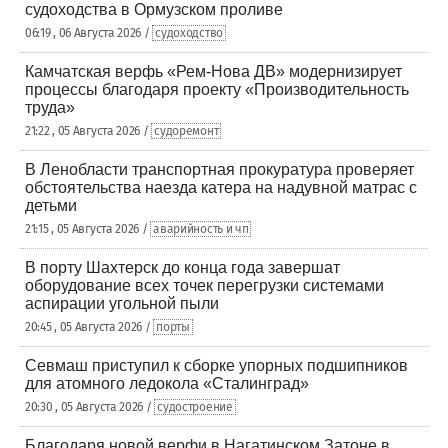
судоходства в Ормузском проливе
06:19 , 06 Августа 2026 /
судоходство
Камчатская верфь «Рем-Нова ДВ» модернизирует
процессы благодаря проекту «Производительность
труда»
21:22 , 05 Августа 2026 /
судоремонт
В Ленобласти транспортная прокуратура проверяет
обстоятельства наезда катера на надувной матрас с
детьми
21:15 , 05 Августа 2026 /
аварийность и чп
В порту Шахтерск до конца года завершат
оборудование всех точек перегрузки системами
аспирации угольной пыли
20:45 , 05 Августа 2026 /
порты
Севмаш приступил к сборке упорных подшипников
для атомного ледокола «Сталинград»
20:30 , 05 Августа 2026 /
судостроение
Благодаря новой верфи в Нагатинском Затоне в