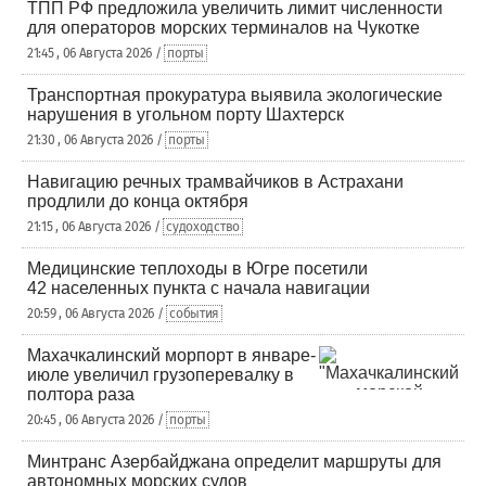
ТПП РФ предложила увеличить лимит численности
для операторов морских терминалов на Чукотке
21:45 , 06 Августа 2026 /
порты
Транспортная прокуратура выявила экологические
нарушения в угольном порту Шахтерск
21:30 , 06 Августа 2026 /
порты
Навигацию речных трамвайчиков в Астрахани
продлили до конца октября
21:15 , 06 Августа 2026 /
судоходство
Медицинские теплоходы в Югре посетили
42 населенных пункта с начала навигации
20:59 , 06 Августа 2026 /
события
Махачкалинский морпорт в январе-
июле увеличил грузоперевалку в
полтора раза
20:45 , 06 Августа 2026 /
порты
Минтранс Азербайджана определит маршруты для
автономных морских судов