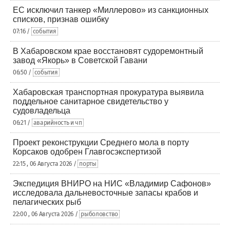
ЕС исключил танкер «Миллерово» из санкционных
списков, признав ошибку
07:16 /
события
В Хабаровском крае восстановят судоремонтный
завод «Якорь» в Советской Гавани
06:50 /
события
Хабаровская транспортная прокуратура выявила
поддельное санитарное свидетельство у
судовладельца
06:21 /
аварийность и чп
Проект реконструкции Среднего мола в порту
Корсаков одобрен Главгосэкспертизой
22:15 , 06 Августа 2026 /
порты
Экспедиция ВНИРО на НИС «Владимир Сафонов»
исследовала дальневосточные запасы крабов и
пелагических рыб
22:00 , 06 Августа 2026 /
рыболовство