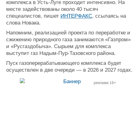
комплекса в Усть-Луге проходит интенсивно. На
Журнал
месте задействованы около 40 тысяч
Реклама
специалистов, пишет
ИНТЕРФАКС
, ссылаясь на
слова Новака.
Конференции
Флот
Напомним, реализацией проекта по переработке и
сжижению природного газа занимаются «Газпром»
Выставки и семинары
Галерея флота
и «Русгаздобыча». Сырьем для комплекса
Личности
Форум
выступит газ Надым-Пур-Тазовского района.
Словарь
Отзывы
Все службы
Пуск газоперерабатывающего комплекса будет
осуществлен в две очереди — в 2026 и 2027 годах.
реклама 16+