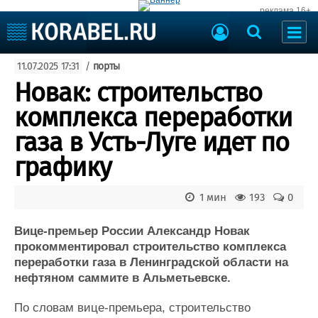
реклама 16+
Судостроение
11.07.2025 17:31
/
порты
Судоходство
Судоремонт
Новак: строительство
События
Пресс-релизы
комплекса переработки
Порты
Рыболовство
газа в Усть-Луге идет по
ВМФ
Образование
графику
Яхты и катера
Еще
1 мин
193
0
Судостроение
Торговая площадка
Пульс
Доска объявлений
Вице-премьер России Александр Новак
Новости
Продажа флота
прокомментировал строительство комплекса
переработки газа в Ленинградской области на
Компании
Оборудование
нефтяном саммите в Альметьевске.
Репутация
Изделия
Работа
Материалы
По словам вице-премьера, строительство
Крюинг
Услуги