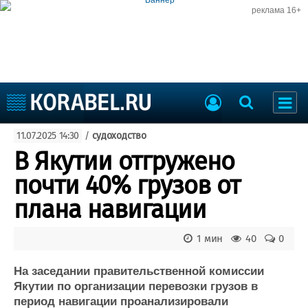
реклама 16+
Судостроение
11.07.2025 14:30
/
судоходство
Судоходство
Судоремонт
В Якутии отгружено
События
Пресс-релизы
почти 40% грузов от
Порты
Рыболовство
плана навигации
ВМФ
Образование
Яхты и катера
1 мин
40
0
Еще
На заседании правительственной комиссии
Судостроение
Торговая площадка
Якутии по организации перевозки грузов в
Пульс
Доска объявлений
период навигации проанализировали