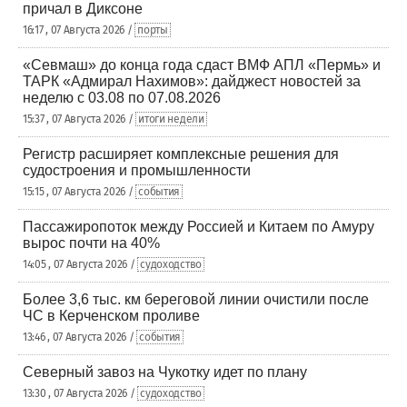
причал в Диксоне
16:17 , 07 Августа 2026 /
порты
«Севмаш» до конца года сдаст ВМФ АПЛ «Пермь» и
ТАРК «Адмирал Нахимов»: дайджест новостей за
неделю с 03.08 по 07.08.2026
15:37 , 07 Августа 2026 /
итоги недели
Регистр расширяет комплексные решения для
судостроения и промышленности
15:15 , 07 Августа 2026 /
события
Пассажиропоток между Россией и Китаем по Амуру
вырос почти на 40%
14:05 , 07 Августа 2026 /
судоходство
Более 3,6 тыс. км береговой линии очистили после
ЧС в Керченском проливе
13:46 , 07 Августа 2026 /
события
Северный завоз на Чукотку идет по плану
13:30 , 07 Августа 2026 /
судоходство