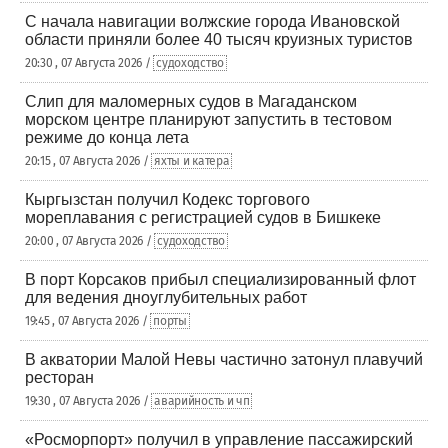
С начала навигации волжские города Ивановской
области приняли более 40 тысяч круизных туристов
20:30 , 07 Августа 2026 /
судоходство
Слип для маломерных судов в Магаданском
морском центре планируют запустить в тестовом
режиме до конца лета
20:15 , 07 Августа 2026 /
яхты и катера
Кыргызстан получил Кодекс торгового
мореплавания с регистрацией судов в Бишкеке
20:00 , 07 Августа 2026 /
судоходство
В порт Корсаков прибыл специализированный флот
для ведения дноуглубительных работ
19:45 , 07 Августа 2026 /
порты
В акватории Малой Невы частично затонул плавучий
ресторан
19:30 , 07 Августа 2026 /
аварийность и чп
«Росморпорт» получил в управление пассажирский