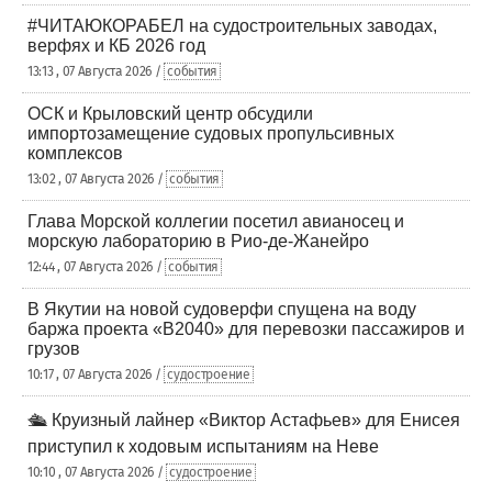
#ЧИТАЮКОРАБЕЛ на судостроительных заводах,
верфях и КБ 2026 год
13:13 , 07 Августа 2026 /
события
ОСК и Крыловский центр обсудили
импортозамещение судовых пропульсивных
комплексов
13:02 , 07 Августа 2026 /
события
Глава Морской коллегии посетил авианосец и
морскую лабораторию в Рио-де-Жанейро
12:44 , 07 Августа 2026 /
события
В Якутии на новой судоверфи спущена на воду
баржа проекта «В2040» для перевозки пассажиров и
грузов
10:17 , 07 Августа 2026 /
судостроение
🛳️ Круизный лайнер «Виктор Астафьев» для Енисея
приступил к ходовым испытаниям на Неве
10:10 , 07 Августа 2026 /
судостроение