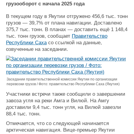
Новости
Продажа флота
грузооборот с начала 2025 года
Компании
Оборудование
Репутация
Изделия
В текущем году в Якутии отгружено 456,6 тыс. тонн
Работа
Материалы
грузов — 39,7% от плана навигации. Доставлено
Крюинг
Услуги
375,7 тыс. тонн. В планах — доставить ещё 1 148,4
тыс. тонн грузов, сообщает
Правительство
Журнал
Республики Саха
со ссылкой на данные,
Реклама
озвученные на заседании.
Конференции
Флот
Выставки и семинары
Галерея флота
Личности
Форум
Заседании правительственной комиссии Якутии по организации
Словарь
Отзывы
перевозки грузов / Фото: правительство Республики Саха (Якутия)
Все службы
Участники встречи также сообщили о завершении
завоза угля на реки Амга и Вилюй. На Амгу
доставили 9,4 тыс. тонн угля, на Вилюй завезли
88,4 тыс. тонн.
Отмечается, что со следующей начинается
арктическая навигация. Вице-премьер Якутии