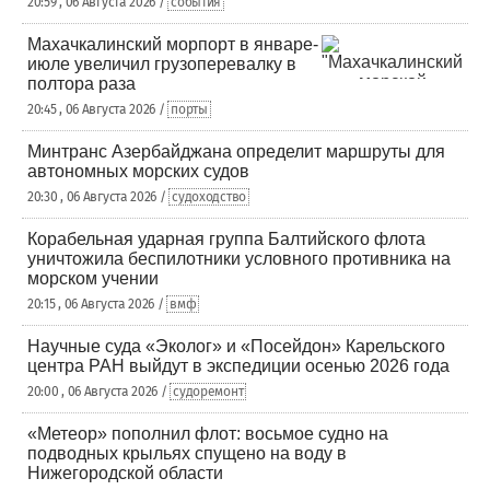
20:59 , 06 Августа 2026 /
события
Махачкалинский морпорт в январе-
июле увеличил грузоперевалку в
полтора раза
20:45 , 06 Августа 2026 /
порты
Минтранс Азербайджана определит маршруты для
автономных морских судов
20:30 , 06 Августа 2026 /
судоходство
Корабельная ударная группа Балтийского флота
уничтожила беспилотники условного противника на
морском учении
20:15 , 06 Августа 2026 /
вмф
Научные суда «Эколог» и «Посейдон» Карельского
центра РАН выйдут в экспедиции осенью 2026 года
20:00 , 06 Августа 2026 /
судоремонт
«Метеор» пополнил флот: восьмое судно на
подводных крыльях спущено на воду в
Нижегородской области