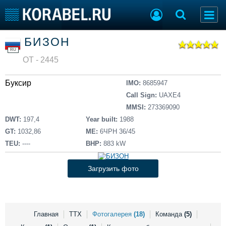
Список судов
БИЗОН
Тип судна
Добавить судно
RU
Добавить проект
ОТ - 2445
Последние 100
Буксир
IMO:
8685947
Судостроение
Торговая площадка
Call Sign:
UAXE4
Пульс
Доска объявлений
MMSI:
273369090
Новости
Продажа флота
DWT:
197,4
Year built:
1988
Компании
Оборудование
GT:
1032,86
ME:
6ЧРH 36/45
Репутация
Изделия
TEU:
----
BHP:
883 kW
Работа
Материалы
Крюинг
Услуги
Загрузить фото
Журнал
Реклама
Главная
ТТХ
Фотогалерея
(18)
Команда
(5)
Конференции
Флот