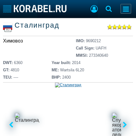
Список судов
Сталинград
Тип судна
Добавить судно
RU
Добавить проект
Химовоз
Последние 100
IMO:
9690212
Call Sign:
UAFH
Судостроение
Торговая площадка
MMSI:
273340640
Пульс
Доска объявлений
DWT:
6360
Year built:
2014
Новости
Продажа флота
GT:
4810
ME:
Wartsila 6L20
Компании
Оборудование
TEU:
----
BHP:
2400
Репутация
Изделия
Работа
Материалы
Крюинг
Услуги
Журнал
Реклама
Конференции
Флот