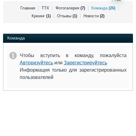
Выставки и семинары
Галерея флота
Главная
ТТХ
Фотогалерея
(7)
Команда
(26)
Личности
Форум
Крюинг
(1)
Отзывы
(1)
Новости
(2)
Словарь
Отзывы
Все службы
Команда
Чтобы вступить в команду, пожалуйста
Авторизуйтесь
или
Зарегистрируйтесь
Информация только для зарегистрированных
пользователей