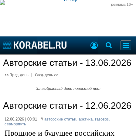
реклама 16+
Судостроение
Авторские статьи - 13.06.2026
Судоходство
Судоремонт
События
<< Пред. день
|
След. день >>
Пресс-релизы
Порты
Рыболовство
За выбранный день новостей нет
ВМФ
Образование
Авторские статьи - 12.06.2026
Яхты и катера
Еще
12.06.2026 | 00:01 //
авторские статьи
,
арктика
,
газовоз
,
Судостроение
Торговая площадка
севморпуть
Пульс
Доска объявлений
Прошлое и будущее российских