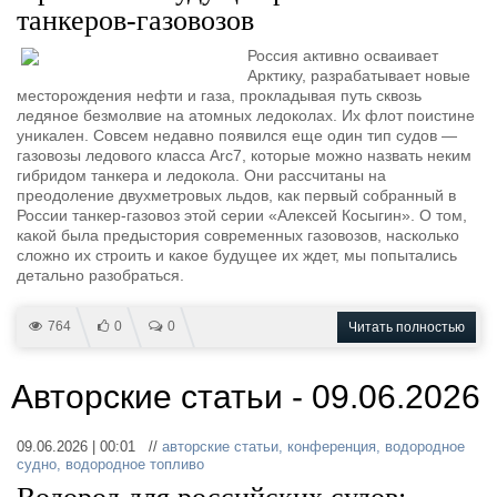
Новости
Продажа флота
танкеров-газовозов
Компании
Оборудование
Репутация
Изделия
Россия активно осваивает
Арктику, разрабатывает новые
Работа
Материалы
месторождения нефти и газа, прокладывая путь сквозь
Крюинг
Услуги
ледяное безмолвие на атомных ледоколах. Их флот поистине
Журнал
уникален. Совсем недавно появился еще один тип судов —
газовозы ледового класса Arc7, которые можно назвать неким
Реклама
гибридом танкера и ледокола. Они рассчитаны на
преодоление двухметровых льдов, как первый собранный в
России танкер-газовоз этой серии «Алексей Косыгин». О том,
Конференции
Флот
какой была предыстория современных газовозов, насколько
сложно их строить и какое будущее их ждет, мы попытались
Выставки и семинары
Галерея флота
детально разобраться.
Личности
Форум
Словарь
Отзывы
764
0
0
Читать полностью
Все службы
Авторские статьи - 09.06.2026
09.06.2026 | 00:01 //
авторские статьи
,
конференция
,
водородное
судно
,
водородное топливо