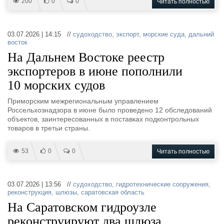
200
0
0
Читать полностью
03.07.2026 | 14:15 //
судоходство
,
экспорт
,
морские суда
,
дальний
восток
На Дальнем Востоке реестр
экспортеров в июне пополнили
10 морских судов
Приморским межрегиональным управлением
Россельхознадзора в июне было проведено 12 обследований
объектов, заинтересованных в поставках подконтрольных
товаров в третьи страны.
53
0
0
Читать полностью
03.07.2026 | 13:56 //
судоходство
,
гидротехнические сооружения
,
реконструкция
,
шлюзы
,
саратовская область
На Саратовском гидроузле
реконструируют два шлюза