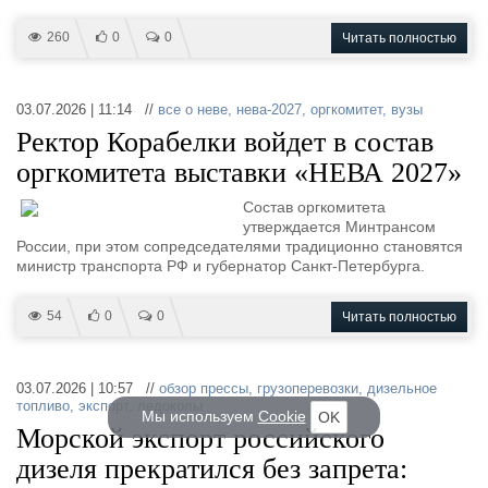
260
0
0
Читать полностью
03.07.2026 | 11:14 //
все о неве
,
нева-2027
,
оргкомитет
,
вузы
Ректор Корабелки войдет в состав
оргкомитета выставки «НЕВА 2027»
Состав оргкомитета
утверждается Минтрансом
России, при этом сопредседателями традиционно становятся
министр транспорта РФ и губернатор Санкт-Петербурга.
54
0
0
Читать полностью
03.07.2026 | 10:57 //
обзор прессы
,
грузоперевозки
,
дизельное
топливо
,
экспорт
,
ледоколы
Мы используем
Cookie
OK
Морской экспорт российского
дизеля прекратился без запрета: