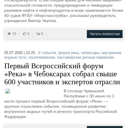
Росморречфлоте. В настоящее время для несения аварийно-
спасательной готовности, предупреждения и ликвидации
разливов нефти и нефтепродуктов в море привлекается более
40 судов ФГБУ «Морспасслужба», рассказал руководитель
учреждения Виктор Чернов.
73
0
0
Читать полностью
05.07.2026 | 10:20 //
события
,
форум река
,
чебоксары
,
внутренние
водные пути
,
грузоперевозки
,
пассажирские речные перевозки
Первый Всероссийский форум
«Река» в Чебоксарах собрал свыше
600 участников и экспертов отрасли
В столице Чувашской
Республики с 30 июня по 1
июля прошел первый Всероссийский форум «Река» —
крупное отраслевое событие, посвященное развитию
внутренних водных путей и речного транспорта Российской
Федерации.