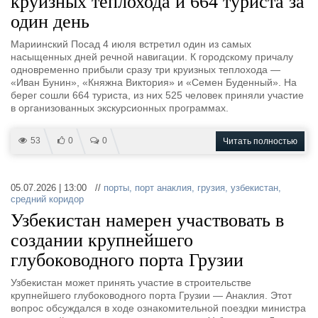
круизных теплохода и 664 туриста за
один день
Мариинский Посад 4 июля встретил один из самых
насыщенных дней речной навигации. К городскому причалу
одновременно прибыли сразу три круизных теплохода —
«Иван Бунин», «Княжна Виктория» и «Семен Буденный». На
берег сошли 664 туриста, из них 525 человек приняли участие
в организованных экскурсионных программах.
53
0
0
Читать полностью
05.07.2026 | 13:00 //
порты
,
порт анаклия
,
грузия
,
узбекистан
,
средний коридор
Узбекистан намерен участвовать в
создании крупнейшего
глубоководного порта Грузии
Узбекистан может принять участие в строительстве
крупнейшего глубоководного порта Грузии — Анаклия. Этот
вопрос обсуждался в ходе ознакомительной поездки министра