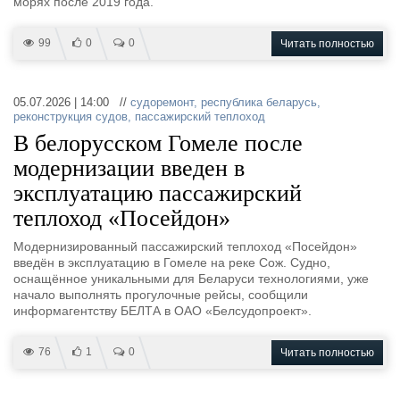
морях после 2019 года.
99
0
0
Читать полностью
05.07.2026 | 14:00 //
судоремонт
,
республика беларусь
,
реконструкция судов
,
пассажирский теплоход
В белорусском Гомеле после
модернизации введен в
эксплуатацию пассажирский
теплоход «Посейдон»
Модернизированный пассажирский теплоход «Посейдон»
введён в эксплуатацию в Гомеле на реке Сож. Судно,
оснащённое уникальными для Беларуси технологиями, уже
начало выполнять прогулочные рейсы, сообщили
информагентству БЕЛТА в ОАО «Белсудопроект».
76
1
0
Читать полностью