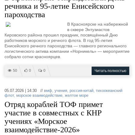
речника и 95-летие Енисейского
пароходства
В Красноярске на набережной
в сквере Энтузиастов
Кировского района прошел праздник, посвящённый Дню
работников морского и речного флота. В год 95-летия
Енисейского речного пароходства — главного регионального
логистического актива компании «Норникель» — мероприятие
собрало сотни красноярцев.
50
0
0
Читать полностью
05.07.2026 | 14:30 //
вмф
,
учения
,
россия-китай
,
тихоокеанский
флот
,
морское взаимодействие
,
желтое море
Отряд кораблей ТОФ примет
участие в совместных с КНР
учениях «Морское
взаимодействие-2026»