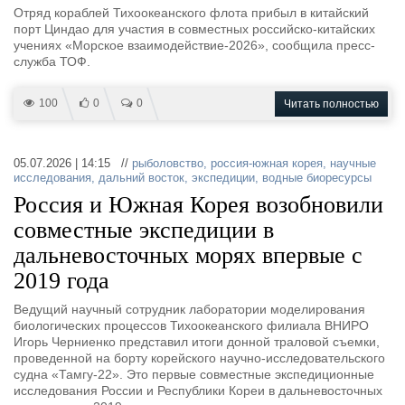
Отряд кораблей Тихоокеанского флота прибыл в китайский
порт Циндао для участия в совместных российско-китайских
учениях «Морское взаимодействие-2026», сообщила пресс-
служба ТОФ.
100
0
0
Читать полностью
05.07.2026 | 14:15 //
рыболовство
,
россия-южная корея
,
научные
исследования
,
дальний восток
,
экспедиции
,
водные биоресурсы
Россия и Южная Корея возобновили
совместные экспедиции в
дальневосточных морях впервые с
2019 года
Ведущий научный сотрудник лаборатории моделирования
биологических процессов Тихоокеанского филиала ВНИРО
Игорь Черниенко представил итоги донной траловой съемки,
проведенной на борту корейского научно-исследовательского
судна «Тамгу-22». Это первые совместные экспедиционные
исследования России и Республики Кореи в дальневосточных