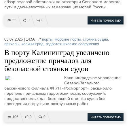
обзор ледовой обстановки на акватории Северного морского
пути и дальневосточных замерзающих морей России.
55
0
0
Читать полностью
03.07.2026 | 14:56 //
порты
,
морские порты
,
стоянка судна
,
причалы
,
калининград
,
гидротехнические сооружения
В порту Калининград увеличено
предложение причалов для
безопасной стоянки судов
Калининградское управление
Северо-Западного
бассейнового филиала ФГУП «Росморпорт» расширило
перечень причальных гидротехнических сооружений,
предоставляемых для безопасной стоянки судов без
проведения погрузочно-разгрузочных работ.
106
0
0
Читать полностью