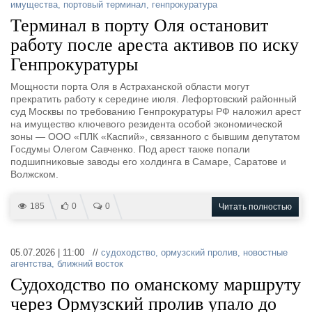
имущества
,
портовый терминал
,
генпрокуратура
Терминал в порту Оля остановит
работу после ареста активов по иску
Генпрокуратуры
Мощности порта Оля в Астраханской области могут
прекратить работу к середине июля. Лефортовский районный
суд Москвы по требованию Генпрокуратуры РФ наложил арест
на имущество ключевого резидента особой экономической
зоны — ООО «ПЛК «Каспий», связанного с бывшим депутатом
Госдумы Олегом Савченко. Под арест также попали
подшипниковые заводы его холдинга в Самаре, Саратове и
Волжском.
185
0
0
Читать полностью
05.07.2026 | 11:00 //
судоходство
,
ормузский пролив
,
новостные
агентства
,
ближний восток
Судоходство по оманскому маршруту
через Ормузский пролив упало до