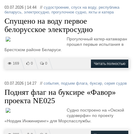
03.07.2026 | 14:44 //
судостроение
,
спуск на воду
,
республика
беларусь
,
электросудно
,
прогулочное судно
,
яхты и катера
Спущено на воду первое
белорусское электросудно
Прогулочный катер-катамаран
прошел первые испытания в
Брестском районе Беларуси.
169
0
0
Читать полностью
03.07.2026 | 14:27 //
события
,
подъем флага
,
буксир
,
серия судов
Поднят флаг на буксире «Фавор»
проекта NE025
Судно построено на «Окской
судоверфи» по проекту
«Нордик Инжиниринг» для Морспасслужбы.