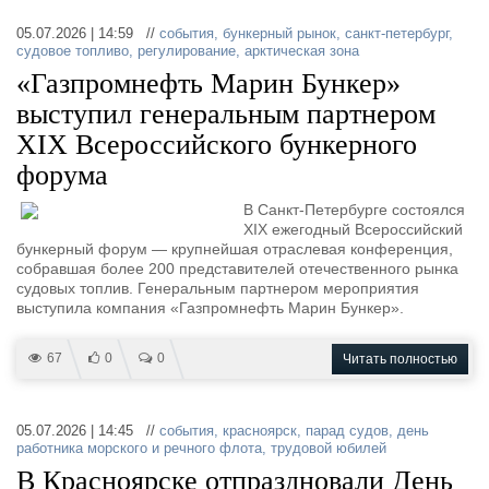
05.07.2026 | 14:59 //
события
,
бункерный рынок
,
санкт-петербург
,
судовое топливо
,
регулирование
,
арктическая зона
«Газпромнефть Марин Бункер»
выступил генеральным партнером
XIX Всероссийского бункерного
форума
В Санкт-Петербурге состоялся
XIX ежегодный Всероссийский
бункерный форум — крупнейшая отраслевая конференция,
собравшая более 200 представителей отечественного рынка
судовых топлив. Генеральным партнером мероприятия
выступила компания «Газпромнефть Марин Бункер».
67
0
0
Читать полностью
05.07.2026 | 14:45 //
события
,
красноярск
,
парад судов
,
день
работника морского и речного флота
,
трудовой юбилей
В Красноярске отпраздновали День