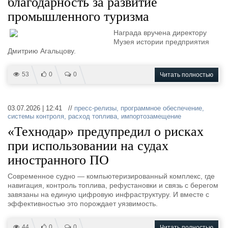
благодарность за развитие
промышленного туризма
Награда вручена директору
Музея истории предприятия
Дмитрию Агальцову.
53
0
0
Читать полностью
03.07.2026 | 12:41 //
пресс-релизы
,
программное обеспечение
,
системы контроля
,
расход топлива
,
импортозамещение
«Технодар» предупредил о рисках
при использовании на судах
иностранного ПО
Современное судно — компьютеризированный комплекс, где
навигация, контроль топлива, рефустановки и связь с берегом
завязаны на единую цифровую инфраструктуру. И вместе с
эффективностью это порождает уязвимость.
44
0
0
Читать полностью