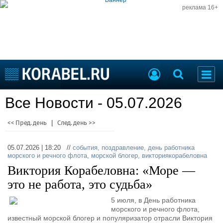
реклама 16+
Судостроение
Все Новости - 05.07.2026
Судоходство
Судоремонт
События
<< Пред. день
|
След. день >>
Пресс-релизы
Порты
Рыболовство
05.07.2026 | 18:20 //
события
,
поздравление
,
день работника
ВМФ
морского и речного флота
,
морской блогер
,
викториякорабеловна
Образование
Виктория Корабеловна: «Море —
Яхты и катера
Еще
это не работа, это судьба»
Судостроение
Торговая площадка
5 июля, в День работника
морского и речного флота,
Пульс
Доска объявлений
известный морской блогер и популяризатор отрасли Виктория