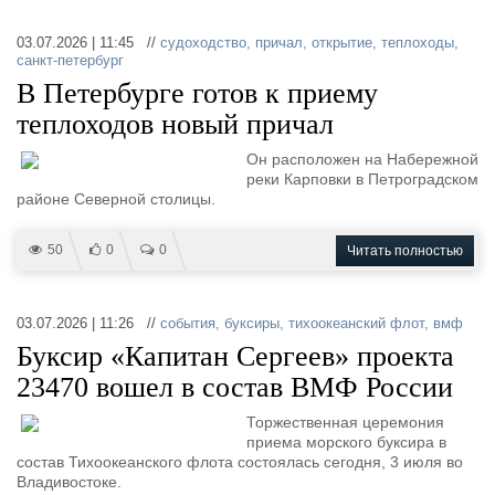
03.07.2026 | 11:45 //
судоходство
,
причал
,
открытие
,
теплоходы
,
санкт-петербург
В Петербурге готов к приему
теплоходов новый причал
Он расположен на Набережной
реки Карповки в Петроградском
районе Северной столицы.
50
0
0
Читать полностью
03.07.2026 | 11:26 //
события
,
буксиры
,
тихоокеанский флот
,
вмф
Буксир «Капитан Сергеев» проекта
23470 вошел в состав ВМФ России
Торжественная церемония
приема морского буксира в
состав Тихоокеанского флота состоялась сегодня, 3 июля во
Владивостоке.