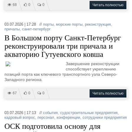
68
0
0
Читать полностью
03.07.2026 | 17:28 //
порты
,
морские порты
,
реконструкция
,
причалы
,
санкт-петербург
В Большом порту Санкт-Петербург
реконструировали три причала и
акваторию Гутуевского ковша
Завершение реконструкции
способствует укреплению
позиций порта как ключевого транспортного узла Северо-
Западного региона.
67
0
0
Читать полностью
03.07.2026 | 17:13 //
события
,
судостроительные предприятия
,
кадровый вопрос
,
персонал
,
конференции
,
сотрудники предприятия
ОСК подготовила основу для