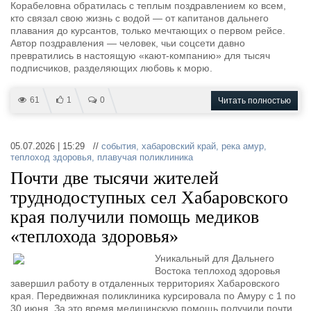
Новости
Продажа флота
Корабеловна обратилась с теплым поздравлением ко всем,
Компании
Оборудование
кто связал свою жизнь с водой — от капитанов дальнего
плавания до курсантов, только мечтающих о первом рейсе.
Репутация
Изделия
Автор поздравления — человек, чьи соцсети давно
Работа
Материалы
превратились в настоящую «кают-компанию» для тысяч
Крюинг
Услуги
подписчиков, разделяющих любовь к морю.
Журнал
Реклама
61
1
0
Читать полностью
Конференции
Флот
05.07.2026 | 15:29 //
события
,
хабаровский край
,
река амур
,
теплоход здоровья
,
плавучая поликлиника
Выставки и семинары
Галерея флота
Почти две тысячи жителей
Личности
Форум
труднодоступных сел Хабаровского
Словарь
Отзывы
Все службы
края получили помощь медиков
«теплохода здоровья»
Уникальный для Дальнего
Востока теплоход здоровья
завершил работу в отдаленных территориях Хабаровского
края. Передвижная поликлиника курсировала по Амуру с 1 по
30 июня. За это время медицинскую помощь получили почти