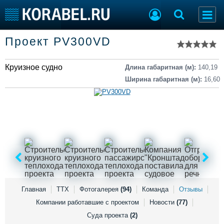
Список судов
Проект PV300VD
Тип судна
Добавить судно
Добавить проект
Круизное судно
Последние 100
Длина габаритная (м):
140,19
Ширина габаритная (м):
16,60
Судостроение
Торговая площадка
Пульс
Доска объявлений
Новости
Продажа флота
Компании
Оборудование
Репутация
Изделия
Работа
Материалы
Крюинг
Услуги
Журнал
Реклама
Главная
ТТХ
Фотогалерея
(94)
Команда
Отзывы
Компании работавшие с проектом
Новости
(77)
Суда проекта
(2)
Конференции
Флот