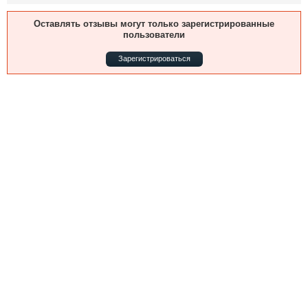
Выставки и семинары
Галерея флота
Личности
Форум
Оставлять отзывы могут только зарегистрированные
пользователи
Словарь
Отзывы
Все службы
Зарегистрироваться