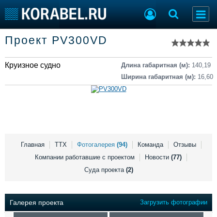
Список судов
Проект PV300VD
Тип судна
Добавить судно
Добавить проект
Круизное судно
Последние 100
Длина габаритная (м):
140,19
Ширина габаритная (м):
16,60
Судостроение
Торговая площадка
Пульс
Доска объявлений
Новости
Продажа флота
Компании
Оборудование
Репутация
Изделия
Работа
Материалы
Главная
ТТХ
Фотогалерея
(94)
Команда
Отзывы
Крюинг
Услуги
Компании работавшие с проектом
Новости
(77)
Журнал
Суда проекта
(2)
Реклама
Галерея проекта
Загрузить фотографии
Конференции
Флот