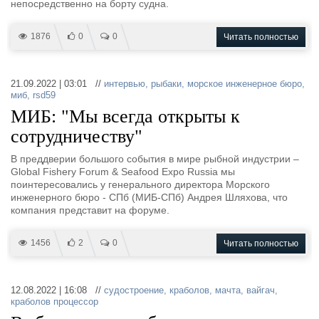
непосредственно на борту судна.
1876
0
0
Читать полностью
21.09.2022 | 03:01 //
интервью
,
рыбаки
,
морское инженерное бюро
,
миб
,
rsd59
МИБ: "Мы всегда открыты к
сотрудничеству"
В преддверии большого события в мире рыбной индустрии –
Global Fishery Forum & Seafood Expo Russia мы
поинтересовались у генерального директора Морского
инженерного бюро - СПб (МИБ-СПб) Андрея Шляхова, что
компания представит на форуме.
1456
2
0
Читать полностью
12.08.2022 | 16:08 //
судостроение
,
краболов
,
мачта
,
вайгач
,
краболов процессор