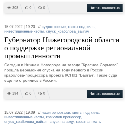
308
0
0
Читать полностью
15.07.2022 | 19:20 //
судостроение
,
квоты под киль
,
инвестиционные квоты
,
спуск_краболова_вайгач
Губернатор Нижегородской области
о поддержке региональной
промышленности
Сегодня в Нижнем Новгороде на заводе "Красное Сормово"
прошла церемония спуска на воду первого в России
краболова-процессора проекта КСП01 "Вайгач". Такие суда
еще не строились в России.
194
0
0
Читать полностью
15.07.2022 | 19:09 //
наши репортажи
,
квоты под киль
,
инвестиционные квоты
,
краболов процессор
,
спуск_краболова_вайгач
,
спуск на воду
,
крестная мать