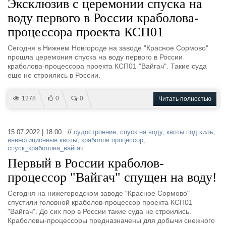
Эксклюзив с церемонии спуска на
воду первого в России краболова-
процессора проекта КСП01
Сегодня в Нижнем Новгороде на заводе "Красное Сормово"
прошла церемония спуска на воду первого в России
краболова-процессора проекта КСП01 "Вайгач". Такие суда
еще не строились в России.
1278
0
0
Читать полностью
15.07.2022 | 18:00 //
судостроение
,
спуск на воду
,
квоты под киль
,
инвестиционные квоты
,
краболов процессор
,
спуск_краболова_вайгач
Первый в России краболов-
процессор "Вайгач" спущен на воду!
Сегодня на нижегородском заводе "Красное Сормово"
спустили головной краболов-процессор проекта КСП01
"Вайгач". До сих пор в России такие суда не строились.
Краболовы-процессоры предназначены для добычи снежного