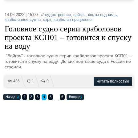
14.06.2022 | 15:00 //
судостроение
,
вайгач
,
квоты под киль
,
краболовное судно
,
сзрк
,
краболов процессор
Головное судно серии краболовов
проекта КСП01 – готовится к спуску
на воду
"Вайгач" - головное судно серии краболовов проекта КСП01 –
готовится к спуску на воду. До сих пор такие суда в России не
строили.
436
1
0
Читать полностью
Назад
1
2
3
4
5
6
Вперед
...