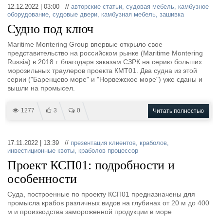
Выставки и семинары
Галерея флота
12.12.2022 | 03:00 //
авторские статьи
,
судовая мебель
,
камбузное
оборудование
,
судовые двери
,
камбузная мебель
,
зашивка
Личности
Форум
Судно под ключ
Словарь
Отзывы
Все службы
Maritime Montering Group впервые открыло свое
представительство на российском рынке (Maritime Montering
Russia) в 2018 г. благодаря заказам СЗРК на серию больших
морозильных траулеров проекта КМТ01. Два судна из этой
серии ("Баренцево море" и "Норвежское море") уже сданы и
вышли на промысел.
1277
3
0
Читать полностью
17.11.2022 | 13:39 //
презентация клиентов
,
краболов
,
инвестиционные квоты
,
краболов процессор
Проект КСП01: подробности и
особенности
Суда, построенные по проекту КСП01 предназначены для
промысла крабов различных видов на глубинах от 20 м до 400
м и производства замороженной продукции в море