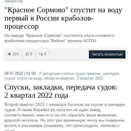
процессор
"Красное Сормово" спустит на воду
первый в России краболов-
процессор
На заводе "Красное Сормово" состоится спуск головного
краболова-процессора "Вайгач" проекта КСП01.
323
0
0
Читать полностью
09.07.2022 | 01:00 //
авторские статьи
,
судостроение
,
закладка
судна
,
спуск на воду
,
обзор за квартал
,
2 квартал 2022
Спуски, закладки, передача судов:
2 квартал 2022 года
Второй квартал 2022 г. оказался богатым на спуски и закладки
судов. А также Корабел.ру посетил не один завод,
соответственно, нам есть на что обратить ваше внимание,
дорогой читатель. На этот раз временную ленту мы повернем
вспять и расскажем (покажем), что происходило, начиная с
июля.