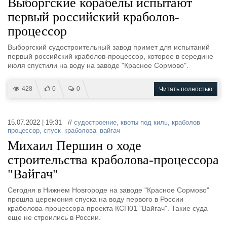
Выборгские корабелы испытают
первый российский краболов-
процессор
Выборгский судостроительный завод примет для испытаний
первый российский краболов-процессор, которое в середине
июля спустили на воду на заводе "Красное Сормово".
428
0
0
Читать полностью
15.07.2022 | 19:31 //
судостроение
,
квоты под киль
,
краболов
процессор
,
спуск_краболова_вайгач
Михаил Першин о ходе
строительства краболова-процессора
"Вайгач"
Сегодня в Нижнем Новгороде на заводе "Красное Сормово"
прошла церемония спуска на воду первого в России
краболова-процессора проекта КСП01 "Вайгач". Такие суда
еще не строились в России.