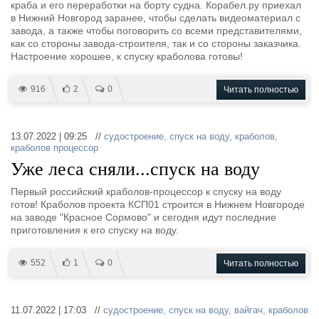
краба и его переработки на борту судна. Корабел.ру приехал
в Нижний Новгород заранее, чтобы сделать видеоматериал с
завода, а также чтобы поговорить со всеми представителями,
как со стороны завода-строителя, так и со стороны заказчика.
Настроение хорошее, к спуску краболова готовы!
916
2
0
Читать полностью
13.07.2022 | 09:25 //
судостроение
,
спуск на воду
,
краболов
,
краболов процессор
Уже леса сняли...спуск на воду
Первый российский краболов-процессор к спуску на воду
готов! Краболов проекта КСП01 строится в Нижнем Новгороде
на заводе "Красное Сормово" и сегодня идут последние
приготовления к его спуску на воду.
552
1
0
Читать полностью
11.07.2022 | 17:03 //
судостроение
,
спуск на воду
,
вайгач
,
краболов