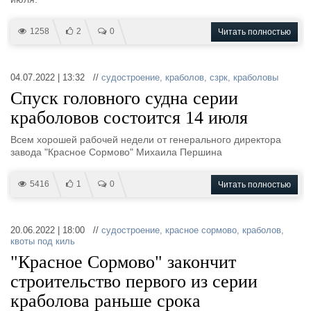
1258
2
0
Читать полностью
04.07.2022 | 13:32 //
судостроение
,
краболов
,
сзрк
,
краболовы
Спуск головного судна серии
краболовов состоится 14 июля
Всем хорошей рабочей недели от генерального директора
завода "Красное Сормово" Михаила Першина
5416
1
0
Читать полностью
20.06.2022 | 18:00 //
судостроение
,
красное сормово
,
краболов
,
квоты под киль
"Красное Сормово" закончит
строительство первого из серии
краболова раньше срока