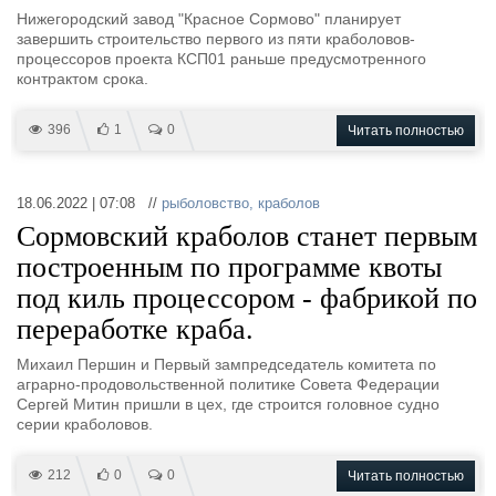
Нижегородский завод "Красное Сормово" планирует
завершить строительство первого из пяти краболовов-
процессоров проекта КСП01 раньше предусмотренного
контрактом срока.
396
1
0
Читать полностью
18.06.2022 | 07:08 //
рыболовство
,
краболов
Сормовский краболов станет первым
построенным по программе квоты
под киль процессором - фабрикой по
переработке краба.
Михаил Першин и Первый зампредседатель комитета по
аграрно-продовольственной политике Совета Федерации
Сергей Митин пришли в цех, где строится головное судно
серии краболовов.
212
0
0
Читать полностью