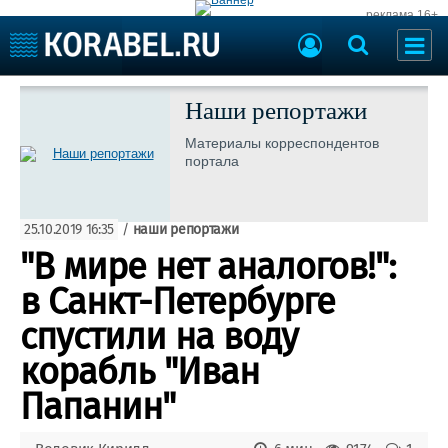
реклама 16+
Судостроение
Судоходство
Наши репортажи
Судоремонт
События
Материалы корреспондентов
Пресс-релизы
портала
Порты
Рыболовство
ВМФ
Образование
25.10.2019 16:35
/
наши репортажи
Яхты и катера
Еще
"В мире нет аналогов!":
в Санкт-Петербурге
Судостроение
Торговая площадка
Пульс
Доска объявлений
спустили на воду
Новости
Продажа флота
корабль "Иван
Компании
Оборудование
Репутация
Изделия
Папанин"
Работа
Материалы
Крюинг
Услуги