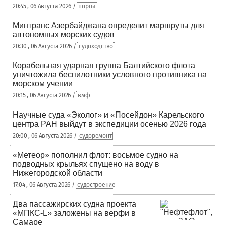
20:45 , 06 Августа 2026 /
порты
Минтранс Азербайджана определит маршруты для
автономных морских судов
20:30 , 06 Августа 2026 /
судоходство
Корабельная ударная группа Балтийского флота
уничтожила беспилотники условного противника на
морском учении
20:15 , 06 Августа 2026 /
вмф
Научные суда «Эколог» и «Посейдон» Карельского
центра РАН выйдут в экспедиции осенью 2026 года
20:00 , 06 Августа 2026 /
судоремонт
«Метеор» пополнил флот: восьмое судно на
подводных крыльях спущено на воду в
Нижегородской области
17:04 , 06 Августа 2026 /
судостроение
Два пассажирских судна проекта
«МПКС-L» заложены на верфи в
Самаре