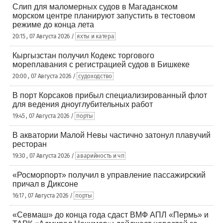
Слип для маломерных судов в Магаданском
морском центре планируют запустить в тестовом
режиме до конца лета
20:15 , 07 Августа 2026 /
яхты и катера
Кыргызстан получил Кодекс торгового
мореплавания с регистрацией судов в Бишкеке
20:00 , 07 Августа 2026 /
судоходство
В порт Корсаков прибыл специализированный флот
для ведения дноуглубительных работ
19:45 , 07 Августа 2026 /
порты
В акватории Малой Невы частично затонул плавучий
ресторан
19:30 , 07 Августа 2026 /
аварийность и чп
«Росморпорт» получил в управление пассажирский
причал в Диксоне
16:17 , 07 Августа 2026 /
порты
«Севмаш» до конца года сдаст ВМФ АПЛ «Пермь» и