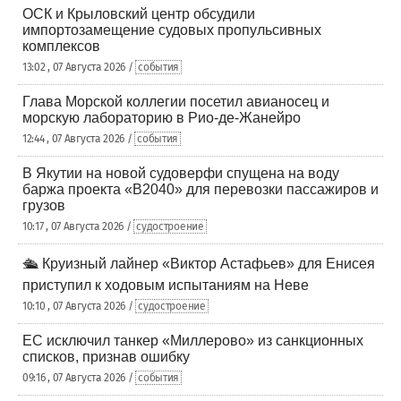
ОСК и Крыловский центр обсудили
импортозамещение судовых пропульсивных
комплексов
13:02 , 07 Августа 2026 /
события
Глава Морской коллегии посетил авианосец и
морскую лабораторию в Рио-де-Жанейро
12:44 , 07 Августа 2026 /
события
В Якутии на новой судоверфи спущена на воду
баржа проекта «В2040» для перевозки пассажиров и
грузов
10:17 , 07 Августа 2026 /
судостроение
🛳️ Круизный лайнер «Виктор Астафьев» для Енисея
приступил к ходовым испытаниям на Неве
10:10 , 07 Августа 2026 /
судостроение
ЕС исключил танкер «Миллерово» из санкционных
списков, признав ошибку
09:16 , 07 Августа 2026 /
события