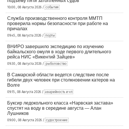
подъему пяти затопленных судов
10:00 , 08 Августа 2026 /
события
Служба производственного контроля ММТП
проверила нормы безопасности при работе на
причалах
09:45 , 08 Августа 2026 /
порты
ВНИРО завершило экспедицию по изучению
байкальского омуля в ходе первого длительного
рейса НИС «Викентий Зайцев»
09:30 , 08 Августа 2026 /
рыболовство
В Самарской области ведется следствие после
гибели двух человек при столкновении катеров на
Волге
09:15 , 08 Августа 2026 /
аварийность и чп
Буксир ледокольного класса «Нарвская застава»
спустят на воду в середине августа — Алан
Лушников
09:00 , 08 Августа 2026 /
судостроение