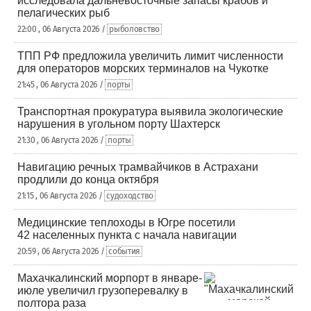
исследовала дальневосточные запасы крабов и
пелагических рыб
22:00 , 06 Августа 2026 /
рыболовство
ТПП РФ предложила увеличить лимит численности
для операторов морских терминалов на Чукотке
21:45 , 06 Августа 2026 /
порты
Транспортная прокуратура выявила экологические
нарушения в угольном порту Шахтерск
21:30 , 06 Августа 2026 /
порты
Навигацию речных трамвайчиков в Астрахани
продлили до конца октября
21:15 , 06 Августа 2026 /
судоходство
Медицинские теплоходы в Югре посетили
42 населенных пункта с начала навигации
20:59 , 06 Августа 2026 /
события
Махачкалинский морпорт в январе-
июле увеличил грузоперевалку в
полтора раза