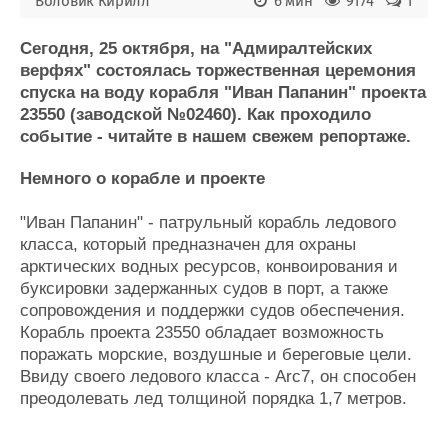
Воловик Кирилл
6 мин
9174
1
Журнал
Реклама
Сегодня, 25 октября, на "Адмиралтейских
верфях" состоялась торжественная церемония
спуска на воду корабля "Иван Папанин" проекта
Конференции
Флот
23550 (заводской №02460). Как проходило
Выставки и семинары
Галерея флота
событие - читайте в нашем свежем репортаже.
Личности
Форум
Словарь
Отзывы
Немного о корабле и проекте
Все службы
"Иван Папанин" - патрульный корабль ледового
класса, который предназначен для охраны
арктических водных ресурсов, конвоирования и
буксировки задержанных судов в порт, а также
сопровождения и поддержки судов обеспечения.
Корабль проекта 23550 обладает возможность
поражать морские, воздушные и береговые цели.
Ввиду своего ледового класса - Arc7, он способен
преодолевать лед толщиной порядка 1,7 метров.