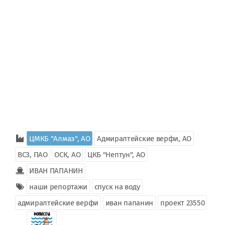
ЦМКБ "Алмаз", АО
Адмиралтейские верфи, АО
ВСЗ, ПАО
ОСК, АО
ЦКБ "Нептун", АО
ИВАН ПАПАНИН
наши репортажи
спуск на воду
адмиралтейские верфи
иван папанин
проект 23550