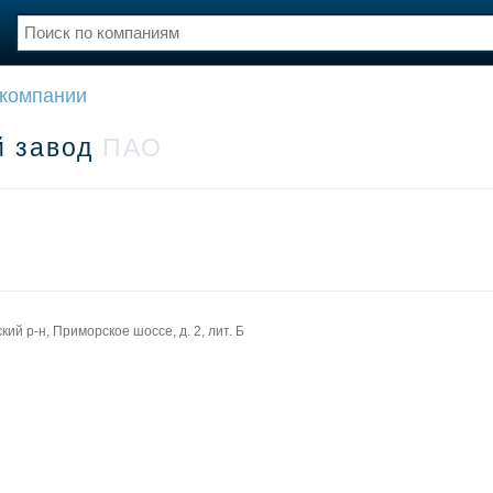
 компании
нции
Флот
и и семинары
Галерея флота
й завод
ПАО
и
Форум
Отзывы
Все службы
ий р-н, Приморское шоссе, д. 2, лит. Б