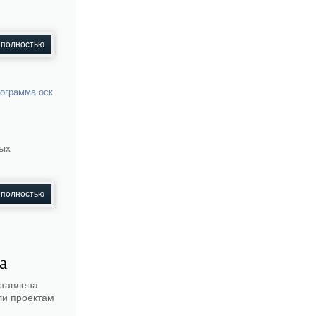
 полностью
ограмма оск
ных
 полностью
а
ставлена
ли проектам