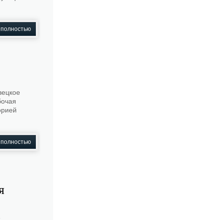
 полностью
вецкое
бочая
орией
 полностью
я