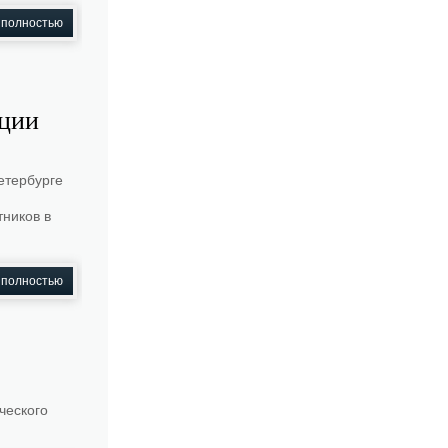
 полностью
пции
етербурге
ников в
 полностью
ческого