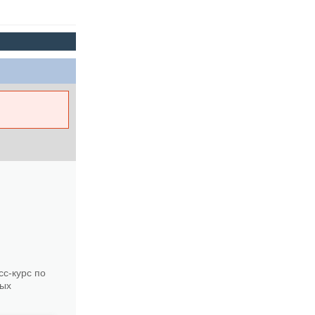
с-курс по
ных