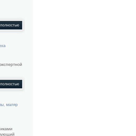
 полностью
еха
экспертной
 полностью
ры
,
маляр
никами
твующий