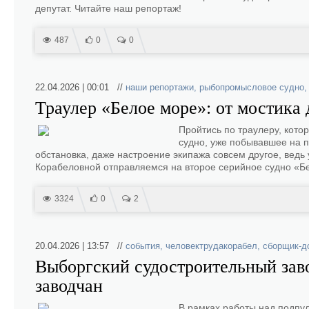
депутат. Читайте наш репортаж!
487
0
0
22.04.2026 | 00:01 //
наши репортажи
,
рыбопромысловое судно
Траулер «Белое море»: от мостика
Пройтись по траулеру, котор
судно, уже побывавшее на п
обстановка, даже настроение экипажа совсем другое, ведь 
Корабеловной отправляемся на второе серийное судно «Б
3324
0
2
20.04.2026 | 13:57 //
события
,
человектрудакорабел
,
сборщик-д
Выборгский судостроительный зав
заводчан
В рамках работы над подпу