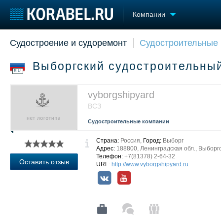
Компании
Судостроение и судоремонт
Судостроительные
Судостроение
Торговая площадка
Конфере
Пульс
Доска объявлений
Выставк
Выборгский судостроительны
Новости
Продажа флота
Личност
RU
Компании
Оборудование
Словарь
Репутация
Изделия
vyborgshipyard
Работа
Материалы
ВСЗ
Крюинг
Услуги
Судостроительные компании
Журнал
Реклама
Страна:
Россия,
Город:
Выборг
Адрес:
188800, Ленинградская обл., Выборгск
Телефон:
+7(81378) 2-64-32
Оставить отзыв
URL
:
http://www.vyborgshipyard.ru