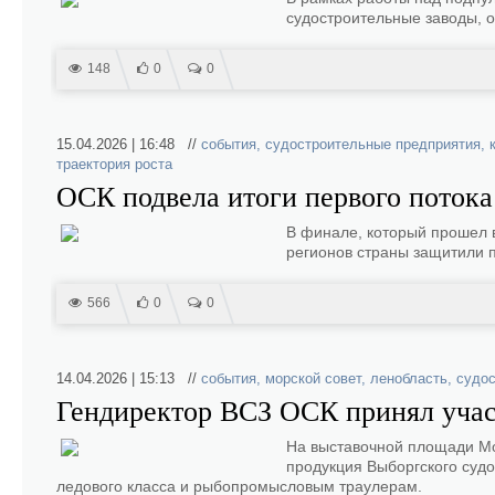
судостроительные заводы, о
148
0
0
15.04.2026 | 16:48 //
события
,
судостроительные предприятия
,
траектория роста
ОСК подвела итоги первого поток
В финале, который прошел 
регионов страны защитили 
566
0
0
14.04.2026 | 15:13 //
события
,
морской совет
,
ленобласть
,
судос
Гендиректор ВСЗ ОСК принял участ
На выставочной площади Мо
продукция Выборгского суд
ледового класса и рыбопромысловым траулерам.