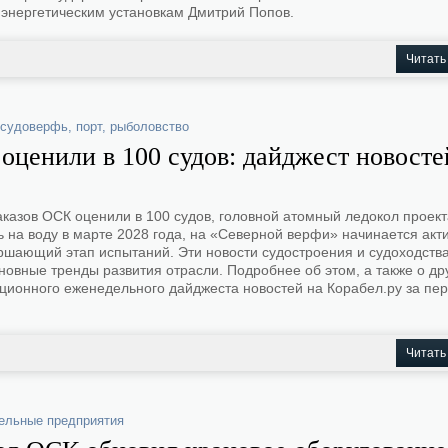
энергетическим установкам Дмитрий Попов.
Читать
судоверфь
,
порт
,
рыболовство
ценили в 100 судов: дайджест новосте
казов ОСК оценили в 100 судов, головной атомный ледокол проект
 на воду в марте 2028 года, на «Северной верфи» начинается акт
шающий этап испытаний. Эти новости судостроения и судоходства
вные тренды развития отрасли. Подробнее об этом, а также о др
иционного еженедельного дайджеста новостей на Корабел.ру за пер
Читать
ельные предприятия