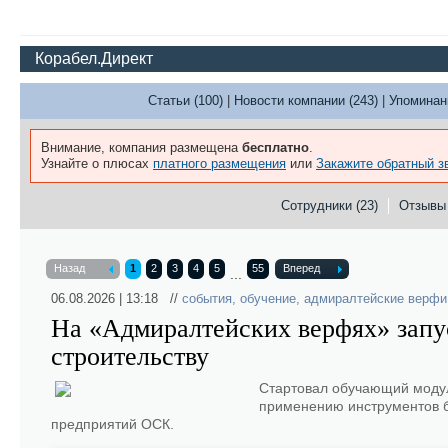
Корабел.Директ
Статьи (100)
|
Новости компании (243)
|
Упоминан
Внимание, компания размещена
бесплатно
.
Узнайте о плюсах
платного размещения
или
Закажите обратный з
Сотрудники (23)
Отзывы
Назад
1
2
3
4
5
55
Вперед
...
06.08.2026 | 13:18 //
события
,
обучение
,
адмиралтейские верфи
На «Адмиралтейских верфях» запу
строительству
Стартовал обучающий модул
применению инструментов б
предприятий ОСК.