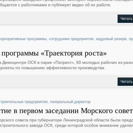
бщается с работниками и публикует видео об их работе.
Читать
корпоративные программы
,
сотрудники предприятия
,
кадровый резерв
,
пр
а программы «Траектория роста»
в Демоцентре ОСК в парке «Патриот», 60 молодых рабочих из раз
проекты по повышению эффективности производства.
Читать
троительные предприятия
,
генеральный директор
ие в первом заседании Морского совет
рского совета при губернаторе Ленинградской области была пред
остроительного завода ОСК, среди которой особое внимание удели