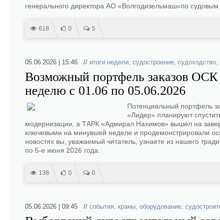
генерального директора АО «Волгодизельмаш»по судовым 
618
0
5
05.06.2026 | 15:46 //
итоги недели
,
судостроение
,
судоходство
,
Возможный портфель заказов ОСК о
неделю с 01.06 по 05.06.2026
Потенциальный портфель за
«Лидер» планируют спустить
модернизации, а ТАРК «Адмирал Нахимов» вышел на завер
ключевыми на минувшей неделе и продемонстрировали осно
новостях вы, уважаемый читатель, узнаете из нашего трад
по 5-е июня 2026 года.
138
0
0
05.06.2026 | 09:45 //
события
,
краны
,
оборудование
,
судостроит