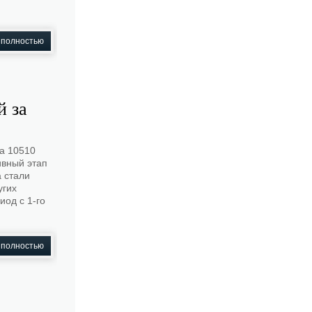
 полностью
й за
а 10510
ивный этап
 стали
угих
иод с 1-го
 полностью