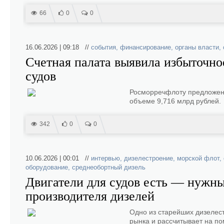
66
0
0
16.06.2026 | 09:18 //
события
,
финансирование
,
органы власти
,
Счетная палата выявила избыточно
судов
Росморречфлоту предложено
объеме 9,716 млрд рублей.
342
0
0
10.06.2026 | 00:01 //
интервью
,
дизелестроение
,
морской флот
,
оборудование
,
среднеобортный дизель
Двигатели для судов есть — нужны
производителя дизелей
Одно из старейших дизелес
рынка и рассчитывает на по