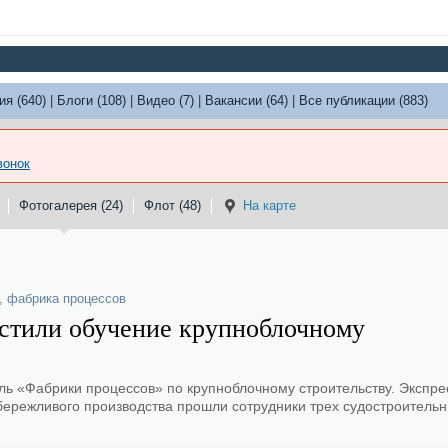
ия (640)
|
Блоги (108)
|
Видео (7)
|
Вакансии (64)
|
Все публикации (883)
вонок
Фотогалерея (24)
Флот (48)
На карте
,
фабрика процессов
стили обучение крупноблочному
ь «Фабрики процессов» по крупноблочному строительству. Экспрес
ережливого производства прошли сотрудники трех судостроитель