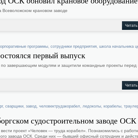
од ОСК обновил крановое оборудование
а Всеволожском крановом заводе
Читать
корпоративные программы
,
сотрудники предприятия
,
школа начальника ц
остоялся первый выпуск
 по завершающим модулям и защитили командные проекты перед 
Читать
рг
,
сварщики
,
завод
,
человектрудакорабел
,
ледоколы
,
корабелы
,
трауле
боргском судостроительном заводе ОСК
 вести проект «Человек — труда корабел». Познакомились с работ
ного завода ОСК. Среди них — бывший офисный сотрудник и дейс