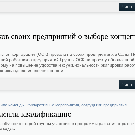
Читать
ков своих предприятий о выборе конце
ьная корпорация (ОСК) провела на своих предприятиях в Санкт-П
ений работников предприятий Группы ОСК по проекту обновленной
ому на повышение удобства и функциональности экипировки работ
са исследования вовлеченности.
Читать
сила команды
,
корпоративные мероприятия
,
сотрудники предприятия
ысили квалификацию
 обучение второй группы участников программы развития стратеги
оманды»