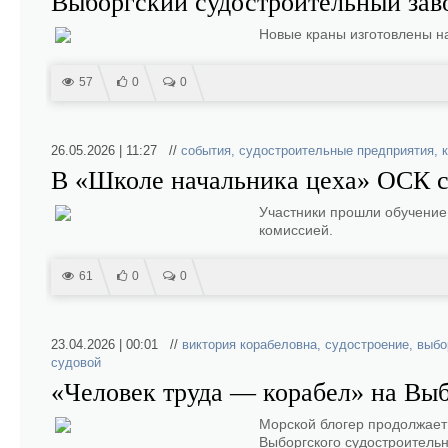
Выборгский судостроительный зав
Новые краны изготовлены н
57
0
0
26.05.2026 | 11:27 //
события
,
судостроительные предприятия
,
В «Школе начальника цеха» ОСК с
Участники прошли обучение
комиссией.
61
0
0
23.04.2026 | 00:01 //
виктория корабеловна
,
судостроение
,
выбо
судовой
«Человек труда — корабел» на Вы
Морской блогер продолжает
Выборгского судостроитель