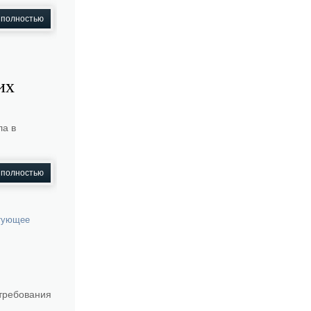
 полностью
их
ла в
 полностью
тующее
требования