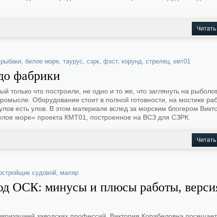
Читать
,
рыбаки
,
белое море
,
таурус
,
сзрк
,
фэст
,
корунд
,
стрелец
,
кмт01
 до фабрики
ый только что построили, не одно и то же, что заглянуть на рыболо
ромысле. Оборудование стоит в полной готовности, на мостике ра
улов есть улов. В этом материале вслед за морским блогером Викт
елое море» проекта КМТ01, построенное на ВСЗ для СЗРК.
Читать
остройщик судовой
,
маляр
од ОСК: минусы и плюсы работы, верси
ляризацией заводских профессий, Виктория Корабеловна посещает