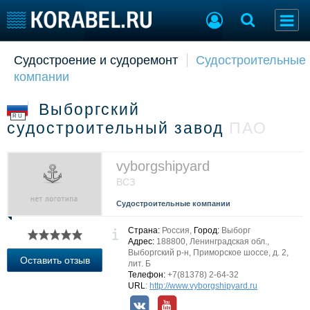
Судостроение и судоремонт
Судостроительные
Судостроение
Торговая площадка
компании
Пульс
Доска объявлений
Новости
Продажа флота
Выборгский
Компании
Оборудование
RU
судостроительный завод
ПАО
Репутация
Изделия
Работа
Материалы
Крюинг
Услуги
vyborgshipyard
Журнал
ВСЗ
Реклама
Судостроительные компании
Страна:
Россия,
Город:
Выборг
Конференции
Флот
Адрес:
188800, Ленинградская обл.,
Выборгский р-н, Приморское шоссе, д. 2,
Выставки и семинары
Галерея флота
Оставить отзыв
лит. Б
Личности
Форум
Телефон:
+7(81378) 2-64-32
URL
:
http://www.vyborgshipyard.ru
Словарь
Отзывы
Все службы