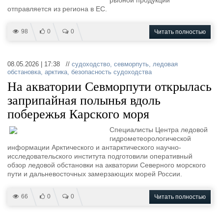
Новости
Продажа флота
рыбной продукции
отправляется из региона в ЕС.
Компании
Оборудование
Репутация
Изделия
98
0
0
Читать полностью
Работа
Материалы
Крюинг
Услуги
Журнал
08.05.2026 | 17:38 //
судоходство
,
севморпуть
,
ледовая
Реклама
обстановка
,
арктика
,
безопасность судоходства
На акватории Севморпути открылась
заприпайная полынья вдоль
Конференции
Флот
побережья Карского моря
Выставки и семинары
Галерея флота
Личности
Форум
Специалисты Центра ледовой
Словарь
Отзывы
гидрометеорологической
информации Арктического и антарктического научно-
Все службы
исследовательского института подготовили оперативный
обзор ледовой обстановки на акватории Северного морского
пути и дальневосточных замерзающих морей России.
66
0
0
Читать полностью