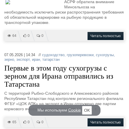
АСРФ обратила внимание
Минсельхоза на
необходимость исключить риски распространения требования
об обязательной маркировке на рыбную продукцию в
транспортной упаковке.
64
0
0
Читать полностью
07.05.2026 | 14:34 //
судоходство
,
грузоперевозки
,
сухогрузы
,
зерно
,
экспорт
,
иран
,
татарстан
Первые в этом году сухогрузы с
зерном для Ирана отправились из
Татарстана
С территорий Рыбно-Слободского и Алексеевского районов
Республики Татарстан под контролем регионального филиала
ФГБУ «ЦОК АПК» на экспорт в Иран отгружено две партии
кормового ячменя общим весом более 10 тыс. т.
Мы используем
Cookie
OK
65
0
0
Читать полностью