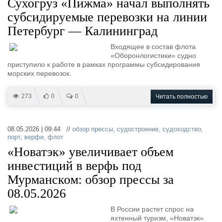
Сухогруз «Пижма» начал выполнять
субсидируемые перевозки на линии
Петербург — Калининград
Входящее в состав флота
«Оборонлогистики» судно
приступило к работе в рамках программы субсидирования
морских перевозок.
273
0
0
Читать полностью
08.05.2026 | 09:44 //
обзор прессы
,
судостроение
,
судоходство
,
порт
,
верфи
,
флот
«Новатэк» увеличивает объем
инвестиций в верфь под
Мурманском: обзор прессы за
08.05.2026
В России растет спрос на
яхтенный туризм, «Новатэк»