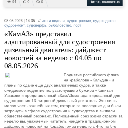
94
0
0
Читать полностью
08.05.2026 | 14:35 //
итоги недели
,
судостроение
,
судоходство
,
судоремонт
,
судоверфь
,
рыболовство
,
порт
«КамАЗ» представил
адаптированный для судостроения
дизельный двигатель: дайджест
новостей за неделю с 04.05 по
08.05.2026
Поднятие российского флага
на краболове «Кильдин» и
планы по сдаче еще двух аналогичных судов, а также
ожидаемое поднятие полузатонувшего буксира «Капитан
Ушаков» и представленный «КамАЗом» адаптированный для
судостроения 13-литровый дизельный двигатель. Это лишь
малая часть важнейших тем, которые за последние дни были
затронуты в сфере судостроения и судоходства и вызвали
общественный резонанс. Полноценный срез жизни отрасли за
неделю вы, уважаемый читатель, найдете в традиционном
дайджесте новостей на Корабел.ру за неделю с 4-го по 8-е