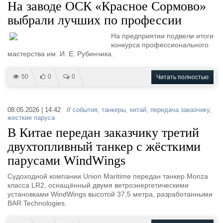
На заводе ОСК «Красное Сормово»
выбрали лучших по профессии
На предприятии подвели итоги
конкурса профессионального
мастерства им. И. Е. Рубинчика.
50
0
0
Читать полностью
08.05.2026 | 14:42 //
события
,
танкеры
,
китай
,
передача заказчику
,
жесткие паруса
В Китае передан заказчику третий
двухтопливный танкер с жёсткими
парусами WindWings
Судоходной компании Union Maritime передан танкер Monza
класса LR2, оснащённый двумя ветроэнергетическими
установками WindWings высотой 37,5 метра, разработанными
BAR Technologies.