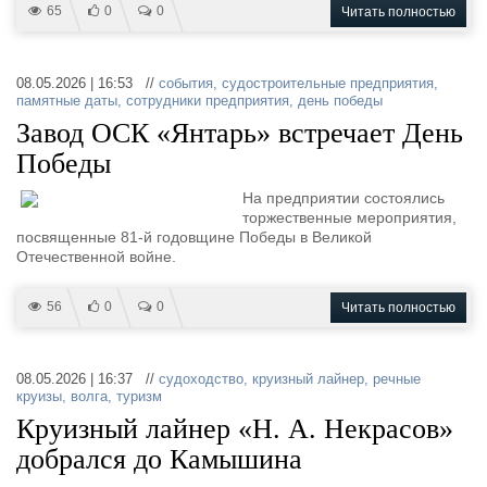
65
0
0
Читать полностью
08.05.2026 | 16:53 //
события
,
судостроительные предприятия
,
памятные даты
,
сотрудники предприятия
,
день победы
Завод ОСК «Янтарь» встречает День
Победы
На предприятии состоялись
торжественные мероприятия,
посвященные 81-й годовщине Победы в Великой
Отечественной войне.
56
0
0
Читать полностью
08.05.2026 | 16:37 //
судоходство
,
круизный лайнер
,
речные
круизы
,
волга
,
туризм
Круизный лайнер «Н. А. Некрасов»
добрался до Камышина