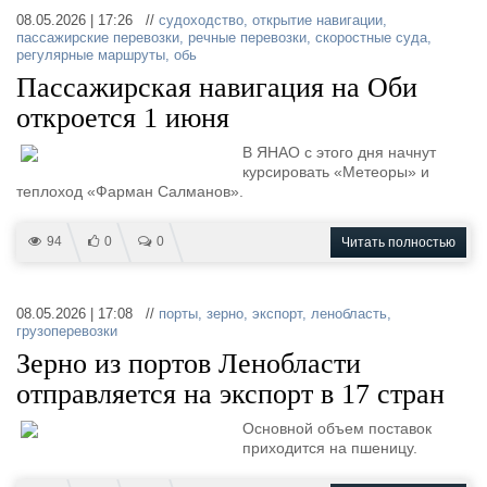
08.05.2026 | 17:26 //
судоходство
,
открытие навигации
,
пассажирские перевозки
,
речные перевозки
,
скоростные суда
,
регулярные маршруты
,
обь
Пассажирская навигация на Оби
откроется 1 июня
В ЯНАО с этого дня начнут
курсировать «Метеоры» и
теплоход «Фарман Салманов».
94
0
0
Читать полностью
08.05.2026 | 17:08 //
порты
,
зерно
,
экспорт
,
ленобласть
,
грузоперевозки
Зерно из портов Ленобласти
отправляется на экспорт в 17 стран
Основной объем поставок
приходится на пшеницу.