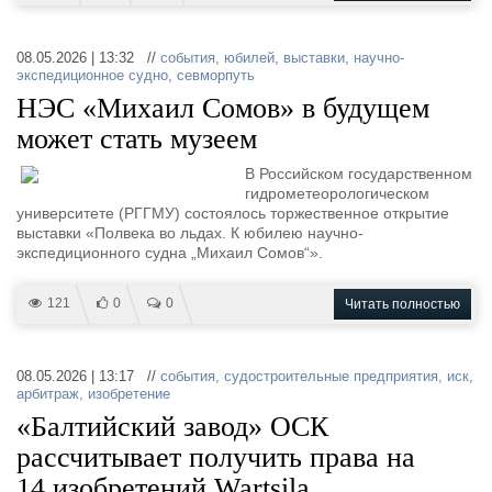
08.05.2026 | 13:32 //
события
,
юбилей
,
выставки
,
научно-
экспедиционное судно
,
севморпуть
НЭС «Михаил Сомов» в будущем
может стать музеем
В Российском государственном
гидрометеорологическом
университете (РГГМУ) состоялось торжественное открытие
выставки «Полвека во льдах. К юбилею научно-
экспедиционного судна „Михаил Сомов“».
121
0
0
Читать полностью
08.05.2026 | 13:17 //
события
,
судостроительные предприятия
,
иск
,
арбитраж
,
изобретение
«Балтийский завод» ОСК
рассчитывает получить права на
14 изобретений Wartsila