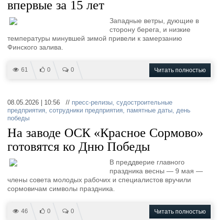
впервые за 15 лет
Западные ветры, дующие в
сторону берега, и низкие
температуры минувшей зимой привели к замерзанию
Финского залива.
61
0
0
Читать полностью
08.05.2026 | 10:56 //
пресс-релизы
,
судостроительные
предприятия
,
сотрудники предприятия
,
памятные даты
,
день
победы
На заводе ОСК «Красное Сормово»
готовятся ко Дню Победы
В преддверие главного
праздника весны — 9 мая —
члены совета молодых рабочих и специалистов вручили
сормовичам символы праздника.
46
0
0
Читать полностью