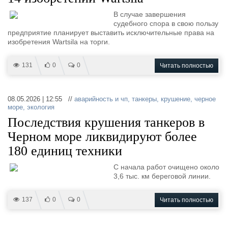
В случае завершения
судебного спора в свою пользу
предприятие планирует выставить исключительные права на
изобретения Wartsila на торги.
131
0
0
Читать полностью
08.05.2026 | 12:55 //
аварийность и чп
,
танкеры
,
крушение
,
черное
море
,
экология
Последствия крушения танкеров в
Черном море ликвидируют более
180 единиц техники
С начала работ очищено около
3,6 тыс. км береговой линии.
137
0
0
Читать полностью