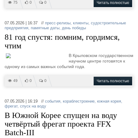
75
0
0
Читать полностью
07.05.2026 | 16:37 //
пресс-релизы
,
клиенты
,
судостроительные
предприятия
,
памятные даты
,
день победы
81 год спустя: помним, гордимся,
чтим
В Крыловском государственном
научном центре готовятся к
одному из самых важных событий года.
49
0
0
Читать полностью
07.05.2026 | 16:19 //
события
,
кораблестроение
,
южная корея
,
фрегат
,
спуск на воду
В Южной Корее спущен на воду
четвёртый фрегат проекта FFX
Batch-III