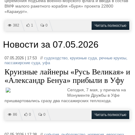
церемония подъема военно-морского флага и ввода в состав
ВМФ малого ракетного корабля «Буря» проекта 22800
«Каракурт».
382
1
0
Читать полностью
Новости за 07.05.2026
07.05.2026 | 17:53 //
судоходство
,
круизные суда
,
речные круизы
,
пассажирские суда
,
уфа
Круизные лайнеры «Русь Великая» и
«Александр Бенуа» прибыли в Уфу
Сегодня, 7 мая, у причала на
Монументе Дружбы в Уфе
пришвартовались сразу два пассажирских теплохода.
86
0
0
Читать полностью
07.05.2026 | 17:38 //
события
,
рыболовство
,
норвегия
,
евросоюз
,