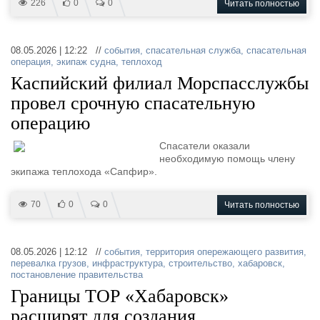
226
0
0
Читать полностью
08.05.2026 | 12:22 //
события
,
спасательная служба
,
спасательная
операция
,
экипаж судна
,
теплоход
Каспийский филиал Морспасслужбы
провел срочную спасательную
операцию
Спасатели оказали
необходимую помощь члену
экипажа теплохода «Сапфир».
70
0
0
Читать полностью
08.05.2026 | 12:12 //
события
,
территория опережающего развития
,
перевалка грузов
,
инфраструктура
,
строительство
,
хабаровск
,
постановление правительства
Границы ТОР «Хабаровск»
расширят для создания