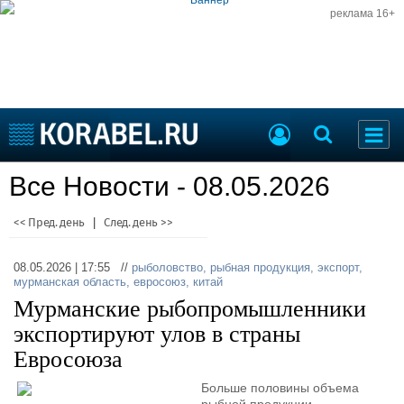
реклама 16+
Судостроение
Все Новости - 08.05.2026
Судоходство
Судоремонт
События
<< Пред. день
|
След. день >>
Пресс-релизы
Порты
Рыболовство
08.05.2026 | 17:55 //
рыболовство
,
рыбная продукция
,
экспорт
,
ВМФ
мурманская область
,
евросоюз
,
китай
Образование
Мурманские рыбопромышленники
Яхты и катера
Еще
экспортируют улов в страны
Евросоюза
Судостроение
Торговая площадка
Пульс
Доска объявлений
Больше половины объема