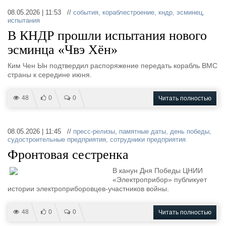
08.05.2026 | 11:53 //
события
,
кораблестроение
,
кндр
,
эсминец
,
испытания
В КНДР прошли испытания нового
эсминца «Чвэ Хён»
Ким Чен Ын подтвердил распоряжение передать корабль ВМС
страны к середине июня.
48
0
0
Читать полностью
08.05.2026 | 11:45 //
пресс-релизы
,
памятные даты
,
день победы
,
судостроительные предприятия
,
сотрудники предприятия
Фронтовая сестренка
В канун Дня Победы ЦНИИ
«Электроприбор» публикует
истории электроприборовцев-участников войны.
48
0
0
Читать полностью