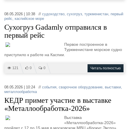
08.05.2026 | 10:38 //
судоходство
,
сухогруз
,
туркменистан
,
первый
рейс
,
каспийское море
Сухогруз Gadamly отправился в
первый рейс
Первое построенное в
Туркменистане морское судно
приступило к работе на Каспии.
121
0
0
Читать полностью
08.05.2026 | 10:24 //
события
,
сварочное оборудование
,
выставки
,
металлообработка
КЕДР примет участие в выставке
«Металлообработка-2026»
Выставка
«Металлообработка-2026»
пройдет с 12 по 15 мая в московском МВЦ «Крокус Экспо».