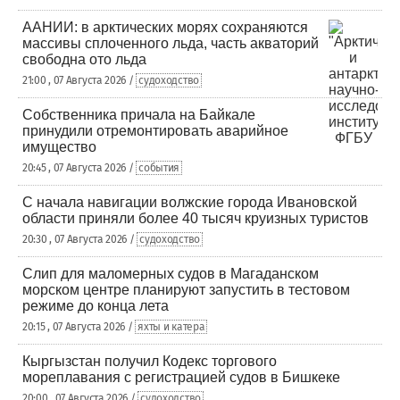
ААНИИ: в арктических морях сохраняются
массивы сплоченного льда, часть акваторий
свободна ото льда
21:00 , 07 Августа 2026 /
судоходство
Собственника причала на Байкале
принудили отремонтировать аварийное
имущество
20:45 , 07 Августа 2026 /
события
С начала навигации волжские города Ивановской
области приняли более 40 тысяч круизных туристов
20:30 , 07 Августа 2026 /
судоходство
Слип для маломерных судов в Магаданском
морском центре планируют запустить в тестовом
режиме до конца лета
20:15 , 07 Августа 2026 /
яхты и катера
Кыргызстан получил Кодекс торгового
мореплавания с регистрацией судов в Бишкеке
20:00 , 07 Августа 2026 /
судоходство