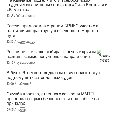
На Камчатке подвели итоги всероссийских
студенческих путинных проектов «Сила Востока» и
«Камчатка»
10:45 /
образование
Россия предложила странам БРИКС участие в
развитии инфраструктуры Северного морского
пути
10:30 /
судоходство
Россияне все чаще выбирают речные круизы:
названы самые популярные направления
10:15 /
судоходство
В бухте Эгвекинот водолазы ведут подготовку к
подъему пяти затопленных судов
10:00 /
события
Служба производственного контроля ММТП
проверила нормы безопасности при работе на
причалах
09:45 /
порты