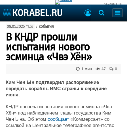
реклама 16+
Судостроение
08.05.2026 11:53
/
события
Судоходство
Судоремонт
В КНДР прошли
События
Пресс-релизы
испытания нового
Порты
Рыболовство
эсминца «Чвэ Хён»
ВМФ
Образование
Яхты и катера
1 мин
47
0
Еще
Ким Чен Ын подтвердил распоряжение
Судостроение
Торговая площадка
передать корабль ВМС страны к середине
Пульс
Доска объявлений
июня.
Новости
Продажа флота
Компании
Оборудование
КНДР провела испытания нового эсминца «Чвэ
Репутация
Изделия
Хён» под наблюдением главы государства Ким
Работа
Материалы
Чен Ына. Об этом
сообщает
«Коммерсант» со
Крюинг
Услуги
ссылкой на Центральное телеграфное агентство