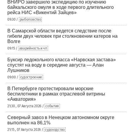
ВНИРО завершило экспедицию по изучению
байкальского омуля в ходе первого длительного
рейса НИС «Викентий Зайцев»
09:30 /
рыболовство
В Самарской области ведется следствие после
гибели двух человек при столкновении катеров на
Волге
09:15 /
аварийность и чп
Буксир ледокольного класса «Нарвская застава»
спустят на воду в середине августа — Алан
Лушников
09:00 /
судостроение
В Петербурге протестировали морские
беспилотники в рамках отраслевой витрины
«Акватория»
21:30 , 07 Августа 2026 /
события
Северный завоз в Ненецком автономном округе
выполнен на 86,1%
21:15 , 07 Августа 2026 /
судоходство