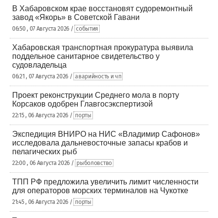
В Хабаровском крае восстановят судоремонтный
завод «Якорь» в Советской Гавани
06:50 , 07 Августа 2026 /
события
Хабаровская транспортная прокуратура выявила
поддельное санитарное свидетельство у
судовладельца
06:21 , 07 Августа 2026 /
аварийность и чп
Проект реконструкции Среднего мола в порту
Корсаков одобрен Главгосэкспертизой
22:15 , 06 Августа 2026 /
порты
Экспедиция ВНИРО на НИС «Владимир Сафонов»
исследовала дальневосточные запасы крабов и
пелагических рыб
22:00 , 06 Августа 2026 /
рыболовство
ТПП РФ предложила увеличить лимит численности
для операторов морских терминалов на Чукотке
21:45 , 06 Августа 2026 /
порты