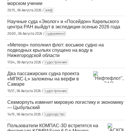
морском учении
20:15 , 06 Августа 2026 /
вмф
Научные суда «Эколог» и «Посейдон» Карельского
центра РАН выйдут в экспедиции осенью 2026 года
20:00 , 06 Августа 2026 /
судоремонт
«Метеор» пополнил флот: восьмое судно на
подводных крыльях спущено на воду в
Нижегородской области
17:04 , 06 Августа 2026 /
судостроение
Два пассажирских судна проекта
«МПКС-L» заложены на верфи в
Самаре
15:57 , 06 Августа 2026 /
судостроение
Севморпуть изменит мировую логистику и экономику
— Цыбульский
14:19 , 06 Августа 2026 /
судоходство
Пользователи КОМПАС-3D встретятся на
фестивале KOMPAScon 6.0 в Москве