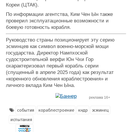
Кореи (ЦТАК).
Журнал
Реклама
По информации агентства, Ким Чен Ын также
проверил эксплуатационные возможности и
боевую готовность корабля.
Конференции
Флот
Выставки и семинары
Галерея флота
Руководство страны позиционирует эту серию
Личности
Форум
эсминцев как символ военно-морской мощи
Словарь
Отзывы
государства. Директор Нампхоской
Все службы
судостроительной верфи Юн Чхи Гор
охарактеризовал первый корабль серии
(спущенный в апреле 2025 года) как результат
«коренного обновления кораблестроения» и
личного вклада Ким Чен Ына.
реклама 16+
события
кораблестроение
кндр
эсминец
испытания