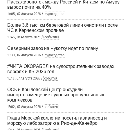
Пассажиропоток между Россией и Китаем по Амуру
вырос почти на 40%
14:05 , 07 Августа 2026 /
судоходство
Более 3,6 тыс. км береговой линии очистили после
ЧС в Керченском проливе
13:46 , 07 Августа 2026 /
события
Северный завоз на Чукотку идет по плану
13:30 , 07 Августа 2026 /
судоходство
#ЧИТАЮКОРАБЕЛ на судостроительных заводах,
верфях и КБ 2026 год
13:13 , 07 Августа 2026 /
события
ОСК и Крыловский центр обсудили
импортозамещение судовых пропульсивных
комплексов
13:02 , 07 Августа 2026 /
события
Глава Морской коллегии посетил авианосец и
морскую лабораторию в Рио-де-Жанейро
12:44 , 07 Августа 2026 /
события