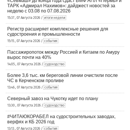
«Севмаш» до конца года сдаст ВМФ АПЛ «Пермь» и
ТАРК «Адмирал Нахимов»: дайджест новостей за
неделю с 03.08 по 07.08.2026
15:37 , 07 Августа 2026 /
итоги недели
Регистр расширяет комплексные решения для
судостроения и промышленности
15:15 , 07 Августа 2026 /
события
Пассажиропоток между Россией и Китаем по Амуру
вырос почти на 40%
14:05 , 07 Августа 2026 /
судоходство
Более 3,6 тыс. км береговой линии очистили после
ЧС в Керченском проливе
13:46 , 07 Августа 2026 /
события
Северный завоз на Чукотку идет по плану
13:30 , 07 Августа 2026 /
судоходство
#ЧИТАЮКОРАБЕЛ на судостроительных заводах,
верфях и КБ 2026 год
13:13 , 07 Августа 2026 /
события