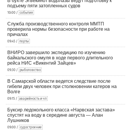
В бухте Эгвекинот водолазы ведут подготовку к
подъему пяти затопленных судов
10:00 /
события
Служба производственного контроля ММТП
проверила нормы безопасности при работе на
причалах
09:45 /
порты
ВНИРО завершило экспедицию по изучению
байкальского омуля в ходе первого длительного
рейса НИС «Викентий Зайцев»
09:30 /
рыболовство
В Самарской области ведется следствие после
гибели двух человек при столкновении катеров на
Волге
09:15 /
аварийность и чп
Буксир ледокольного класса «Нарвская застава»
спустят на воду в середине августа — Алан
Лушников
09:00 /
судостроение