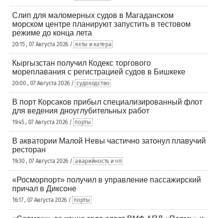
Слип для маломерных судов в Магаданском
морском центре планируют запустить в тестовом
режиме до конца лета
20:15 , 07 Августа 2026 /
яхты и катера
Кыргызстан получил Кодекс торгового
мореплавания с регистрацией судов в Бишкеке
20:00 , 07 Августа 2026 /
судоходство
В порт Корсаков прибыл специализированный флот
для ведения дноуглубительных работ
19:45 , 07 Августа 2026 /
порты
В акватории Малой Невы частично затонул плавучий
ресторан
19:30 , 07 Августа 2026 /
аварийность и чп
«Росморпорт» получил в управление пассажирский
причал в Диксоне
16:17 , 07 Августа 2026 /
порты