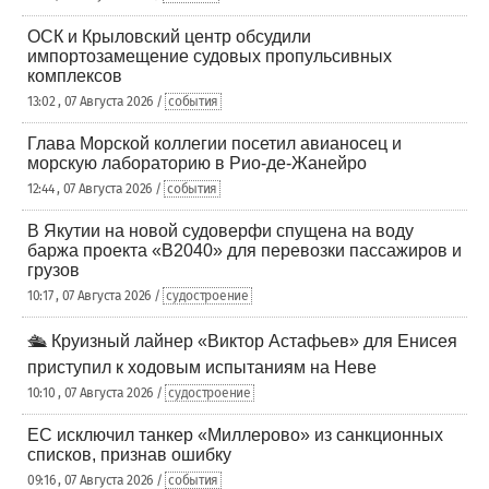
ОСК и Крыловский центр обсудили
импортозамещение судовых пропульсивных
комплексов
13:02 , 07 Августа 2026 /
события
Глава Морской коллегии посетил авианосец и
морскую лабораторию в Рио-де-Жанейро
12:44 , 07 Августа 2026 /
события
В Якутии на новой судоверфи спущена на воду
баржа проекта «В2040» для перевозки пассажиров и
грузов
10:17 , 07 Августа 2026 /
судостроение
🛳️ Круизный лайнер «Виктор Астафьев» для Енисея
приступил к ходовым испытаниям на Неве
10:10 , 07 Августа 2026 /
судостроение
ЕС исключил танкер «Миллерово» из санкционных
списков, признав ошибку
09:16 , 07 Августа 2026 /
события