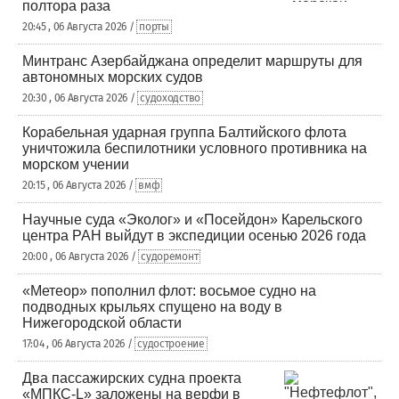
полтора раза
20:45 , 06 Августа 2026 /
порты
Минтранс Азербайджана определит маршруты для
автономных морских судов
20:30 , 06 Августа 2026 /
судоходство
Корабельная ударная группа Балтийского флота
уничтожила беспилотники условного противника на
морском учении
20:15 , 06 Августа 2026 /
вмф
Научные суда «Эколог» и «Посейдон» Карельского
центра РАН выйдут в экспедиции осенью 2026 года
20:00 , 06 Августа 2026 /
судоремонт
«Метеор» пополнил флот: восьмое судно на
подводных крыльях спущено на воду в
Нижегородской области
17:04 , 06 Августа 2026 /
судостроение
Два пассажирских судна проекта
«МПКС-L» заложены на верфи в