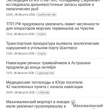
Экспедиция ВНИРО на НИС «Владимир Сафонов»
исследовала дальневосточные запасы крабов и
пелагических рыб
22:00 , 06 Августа 2026 /
рыболовство
ТПП РФ предложила увеличить лимит численности
для операторов морских терминалов на Чукотке
21:45 , 06 Августа 2026 /
порты
Транспортная прокуратура выявила экологические
нарушения в угольном порту Шахтерск
21:30 , 06 Августа 2026 /
порты
Навигацию речных трамвайчиков в Астрахани
продлили до конца октября
21:15 , 06 Августа 2026 /
судоходство
Медицинские теплоходы в Югре посетили
42 населенных пункта с начала навигации
20:59 , 06 Августа 2026 /
события
Махачкалинский морпорт в январе-
июле увеличил грузоперевалку в