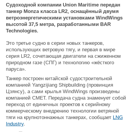
Новости
Продажа флота
Судоходной компании Union Maritime передан
Компании
Оборудование
танкер Monza класса LR2, оснащённый двумя
Репутация
Изделия
ветроэнергетическими установками WindWings
Работа
Материалы
высотой 37,5 метра, разработанными BAR
Крюинг
Услуги
Technologies.
Журнал
Реклама
Это третье судно в серии новых танкеров,
использующих ветровую тягу, и первая в мире
серия LR2, сочетающая двигатели на сжиженном
Конференции
Флот
природном газе (СПГ) и технологию «жёсткого
Выставки и семинары
Галерея флота
паруса».
Личности
Форум
Танкер построен китайской судостроительной
Словарь
Отзывы
компанией Yangzijiang Shipbuilding (провинция
Все службы
Цзянсу), а сами крылья WindWings произведены
компанией CMET. Передача судна знаменует собой
переход от единичных проектов к серийному
коммерческому внедрению технологии ветряной
тяги на крупнотоннажных танкерах, сообщает
LNG
Industry
.