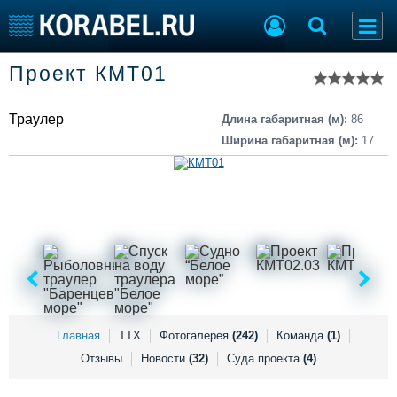
Список судов
Проект КМТ01
Тип судна
Добавить судно
Добавить проект
Траулер
Последние 100
Длина габаритная (м):
86
Ширина габаритная (м):
17
Судостроение
Торговая площадка
Пульс
Доска объявлений
Новости
Продажа флота
Компании
Оборудование
Репутация
Изделия
Работа
Материалы
Крюинг
Услуги
Журнал
Реклама
Главная
ТТХ
Фотогалерея
(242)
Команда
(1)
Отзывы
Новости
(32)
Суда проекта
(4)
Конференции
Флот