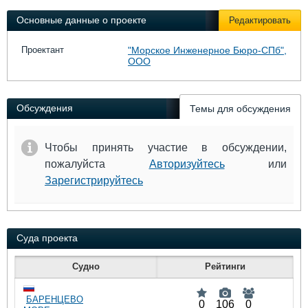
Выставки и семинары
Галерея флота
Основные данные о проекте
Редактировать
Личности
Форум
Словарь
Отзывы
Проектант
"Морское Инженерное Бюро-СПб",
Все службы
ООО
Обсуждения
Темы для обсуждения
Чтобы принять участие в обсуждении,
пожалуйста
Авторизуйтесь
или
Зарегистрируйтесь
Суда проекта
Судно
Рейтинги
БАРЕНЦЕВО
0
106
0