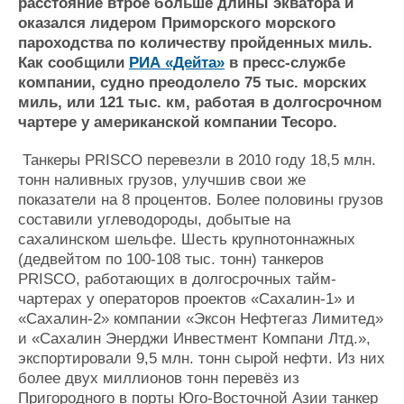
Новости
Продажа флота
расстояние втрое больше длины экватора и
оказался лидером Приморского морского
Компании
Оборудование
пароходства по количеству пройденных миль.
Репутация
Изделия
Как сообщили
РИА «Дейта»
в пресс-службе
Работа
Материалы
компании, судно преодолело 75 тыс. морских
Крюинг
Услуги
миль, или 121 тыс. км, работая в долгосрочном
Журнал
чартере у американской компании Тесоро.
Реклама
Танкеры PRISCO перевезли в 2010 году 18,5 млн.
тонн наливных грузов, улучшив свои же
Конференции
Флот
показатели на 8 процентов. Более половины грузов
Выставки и семинары
Галерея флота
составили углеводороды, добытые на
Личности
Форум
сахалинском шельфе. Шесть крупнотоннажных
Словарь
Отзывы
(дедвейтом по 100-108 тыс. тонн) танкеров
Все службы
PRISCO, работающих в долгосрочных тайм-
чартерах у операторов проектов «Сахалин-1» и
«Сахалин-2» компании «Эксон Нефтегаз Лимитед»
и «Сахалин Энерджи Инвестмент Компани Лтд.»,
экспортировали 9,5 млн. тонн сырой нефти. Из них
более двух миллионов тонн перевёз из
Пригородного в порты Юго-Восточной Азии танкер