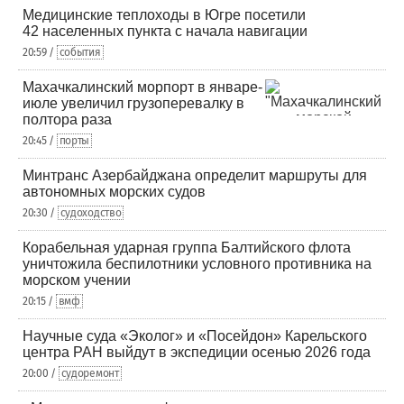
Медицинские теплоходы в Югре посетили
42 населенных пункта с начала навигации
20:59 /
события
Махачкалинский морпорт в январе-
июле увеличил грузоперевалку в
полтора раза
20:45 /
порты
Минтранс Азербайджана определит маршруты для
автономных морских судов
20:30 /
судоходство
Корабельная ударная группа Балтийского флота
уничтожила беспилотники условного противника на
морском учении
20:15 /
вмф
Научные суда «Эколог» и «Посейдон» Карельского
центра РАН выйдут в экспедиции осенью 2026 года
20:00 /
судоремонт