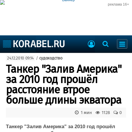
реклама 16+
Судостроение
24.12.2010 09:14
/
судоходство
Судоходство
Судоремонт
Танкер "Залив Америка"
События
Пресс-релизы
за 2010 год прошёл
Порты
Рыболовство
расстояние втрое
ВМФ
Образование
больше длины экватора
Яхты и катера
Еще
1 мин
1128
0
Судостроение
Торговая площадка
Пульс
Доска объявлений
Танкер "Залив Америка" за 2010 год прошёл