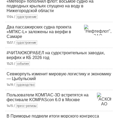
«Метеор» пополнил флот: восьмое судно на
подводных крыльях спущено на воду в
Нижегородской области
17:04 /
судостроение
Два пассажирских судна проекта
«МПКС-L» заложены на верфи в
Самаре
15:57 /
судостроение
#ЧИТАЮКОРАБЕЛ на судостроительных заводах,
верфях и КБ 2026 год
15:25 /
события
Севморпуть изменит мировую логистику и экономику
— Цыбульский
14:19 /
судоходство
Пользователи КОМПАС-3D встретятся на
фестивале KOMPAScon 6.0 в Москве
14:15 /
пресс-релизы
В Приморье подвели итоги морского конгресса