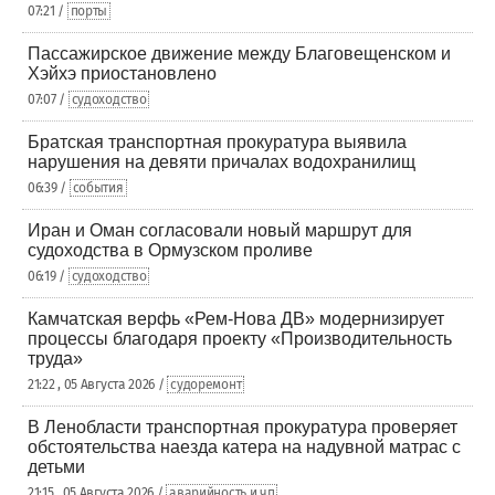
07:21 /
порты
Пассажирское движение между Благовещенском и
Хэйхэ приостановлено
07:07 /
судоходство
Братская транспортная прокуратура выявила
нарушения на девяти причалах водохранилищ
06:39 /
события
Иран и Оман согласовали новый маршрут для
судоходства в Ормузском проливе
06:19 /
судоходство
Камчатская верфь «Рем-Нова ДВ» модернизирует
процессы благодаря проекту «Производительность
труда»
21:22 , 05 Августа 2026 /
судоремонт
В Ленобласти транспортная прокуратура проверяет
обстоятельства наезда катера на надувной матрас с
детьми
21:15 , 05 Августа 2026 /
аварийность и чп