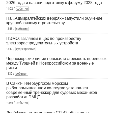
2026 года и начали подготовку к форуму 2028 года
14:02 /
события
На «Адмиралтейских верфях» запустили обучение
крупноблочному строительству
13:18 /
события
НЭМО: заглянем в цех по производству
электрораспределительных устройств
13:10 /
судостроение
Черноморские линии повысили стоимость перевозок
между Турцией и Новороссийском за военные
риски
11:32 /
события
В Санкт-Петербургском морском
рыбопромышленном колледже установлен
современный тренажер для судовых механиков
разработки ЭМЦТ
10:46 /
события
Дрейфующая экспедиция СП-42 объяснила