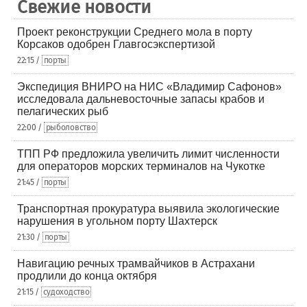
Свежие новости
Проект реконструкции Среднего мола в порту
Корсаков одобрен Главгосэкспертизой
22:15 /
порты
Экспедиция ВНИРО на НИС «Владимир Сафонов»
исследовала дальневосточные запасы крабов и
пелагических рыб
22:00 /
рыболовство
ТПП РФ предложила увеличить лимит численности
для операторов морских терминалов на Чукотке
21:45 /
порты
Транспортная прокуратура выявила экологические
нарушения в угольном порту Шахтерск
21:30 /
порты
Навигацию речных трамвайчиков в Астрахани
продлили до конца октября
21:15 /
судоходство