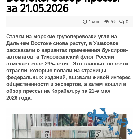
Новости
Продажа флота
за 21.05.2026
Компании
Оборудование
Репутация
Изделия
1 мин
59
0
Работа
Материалы
Крюинг
Услуги
Ставки на морские грузоперевозки угля на
Журнал
Дальнем Востоке снова растут, в Ушаковке
Реклама
рассказали о вариантах применения буксиров-
автоматов, а Тихоокеанский флот России
отмечает свое 295-летие. Это главные новости
Конференции
Флот
отрасли, которые попали на страницы
Выставки и семинары
Галерея флота
федеральных изданий, вызвали живой интерес
Личности
Форум
общественности и экспертов, а затем вошли в
Словарь
Отзывы
обзор прессы на Корабел.ру за 21-е мая
Все службы
2026 года.