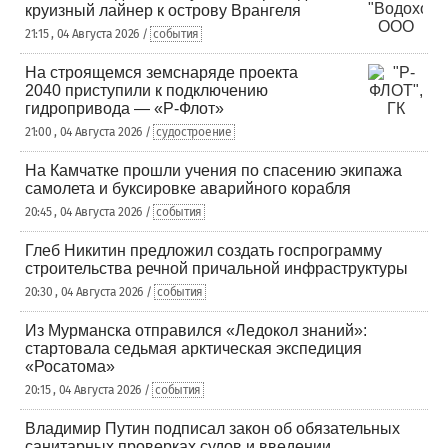
круизный лайнер к острову Врангеля
21:15 , 04 Августа 2026 /
события
На строящемся земснаряде проекта
2040 приступили к подключению
гидропривода — «Р-Флот»
21:00 , 04 Августа 2026 /
судостроение
На Камчатке прошли учения по спасению экипажа
самолета и буксировке аварийного корабля
20:45 , 04 Августа 2026 /
события
Глеб Никитин предложил создать госпрограмму
строительства речной причальной инфраструктуры
20:30 , 04 Августа 2026 /
события
Из Мурманска отправился «Ледокол знаний»:
стартовала седьмая арктическая экспедиция
«Росатома»
20:15 , 04 Августа 2026 /
события
Владимир Путин подписал закон об обязательных
санитарных проверках судов и введении