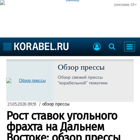
реклама 16+
Судостроение
Судоходство
Обзор прессы
Судоремонт
События
Обзор свежей прессы
Пресс-релизы
"корабельной" тематики
Порты
Рыболовство
ВМФ
Образование
21.05.2026 09:51
/
обзор прессы
Яхты и катера
Еще
Рост ставок угольного
фрахта на Дальнем
Судостроение
Торговая площадка
Пульс
Доска объявлений
Востоке: обзор прессы