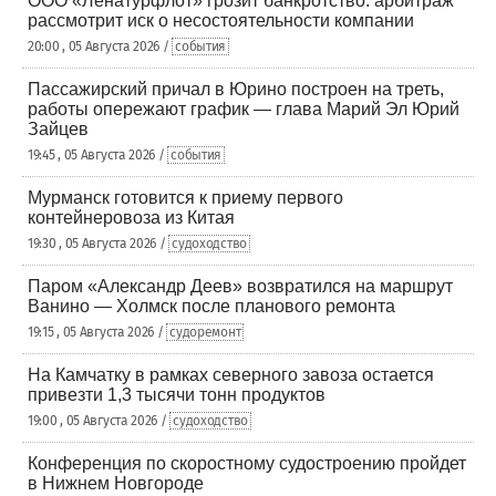
ООО «Ленатурфлот» грозит банкротство: арбитраж
рассмотрит иск о несостоятельности компании
20:00 , 05 Августа 2026 /
события
Пассажирский причал в Юрино построен на треть,
работы опережают график — глава Марий Эл Юрий
Зайцев
19:45 , 05 Августа 2026 /
события
Мурманск готовится к приему первого
контейнеровоза из Китая
19:30 , 05 Августа 2026 /
судоходство
Паром «Александр Деев» возвратился на маршрут
Ванино — Холмск после планового ремонта
19:15 , 05 Августа 2026 /
судоремонт
На Камчатку в рамках северного завоза остается
привезти 1,3 тысячи тонн продуктов
19:00 , 05 Августа 2026 /
судоходство
Конференция по скоростному судостроению пройдет
в Нижнем Новгороде