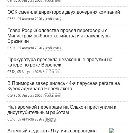
08:16 , 05 Августа 2026 /
события
ОСК сменила директоров двух дочерних компаний
07:52 , 05 Августа 2026 /
события
Глава Росрыболовства провел переговоры с
Министром рыбного хозяйства и аквакультуры
Бразилии
07:35 , 05 Августа 2026 /
события
Прокуратура пресекла незаконные прогулки на
катере по реке Воронеж
07:12 , 05 Августа 2026 /
события
В Приморье завершилась 44-я парусная регата на
Кубок адмирала Невельского
06:43 , 05 Августа 2026 /
события
На паромной переправе на Ольхон приступили к
дноуглубительным работам
06:16 , 05 Августа 2026 /
порты
Атомный ледокол «Якутия» сопроводил